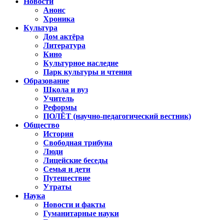
Новости
Анонс
Хроника
Культура
Дом актёра
Литература
Кино
Культурное наследие
Парк культуры и чтения
Образование
Школа и вуз
Учитель
Реформы
ПОЛЁТ (научно-педагогический вестник)
Общество
История
Свободная трибуна
Люди
Лицейские беседы
Семья и дети
Путешествие
Утраты
Наука
Новости и факты
Гуманитарные науки