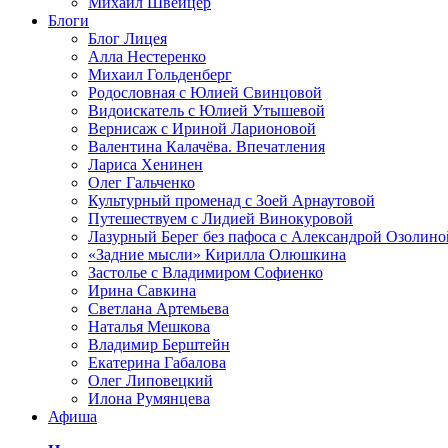
Михаил Швейцер
Блоги
Блог Лицея
Алла Нестеренко
Михаил Гольденберг
Родословная с Юлией Свинцовой
Видоискатель с Юлией Утышевой
Вернисаж с Ириной Ларионовой
Валентина Калачёва. Впечатления
Лариса Хенинен
Олег Гальченко
Культурный променад с Зоей Арнаутовой
Путешествуем с Лидией Винокуровой
Лазурный Берег без пафоса с Александрой Озолино
«Задние мысли» Кирилла Олюшкина
Застолье с Владимиром Софиенко
Ирина Савкина
Светлана Артемьева
Наталья Мешкова
Владимир Берштейн
Екатерина Габалова
Олег Липовецкий
Илона Румянцева
Афиша