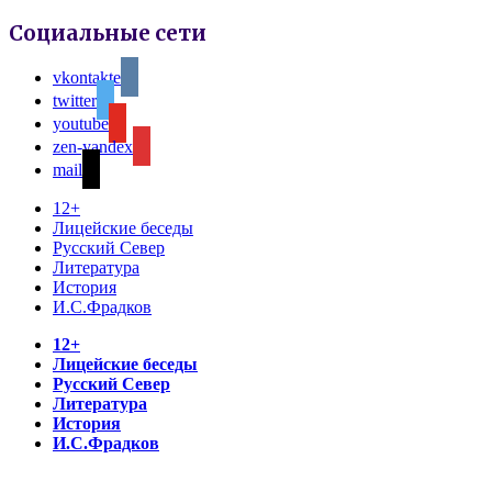
Социальные сети
vkontakte
twitter
youtube
zen-yandex
mail
12+
Лицейские беседы
Русский Север
Литература
История
И.С.Фрадков
12+
Лицейские беседы
Русский Север
Литература
История
И.С.Фрадков