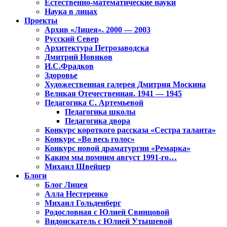
Естественно-математические науки
Наука в лицах
Проекты
Архив «Лицея». 2000 — 2003
Русский Север
Архитектура Петрозаводска
Дмитрий Новиков
И.С.Фрадков
Здоровье
Художественная галерея Дмитрия Москина
Великая Отечественная. 1941 — 1945
Педагогика С. Артемьевой
Педагогика школы
Педагогика двора
Конкурс короткого рассказа «Сестра таланта»
Конкурс «Во весь голос»
Конкурс новой драматургии «Ремарка»
Каким мы помним август 1991-го…
Михаил Швейцер
Блоги
Блог Лицея
Алла Нестеренко
Михаил Гольденберг
Родословная с Юлией Свинцовой
Видоискатель с Юлией Утышевой