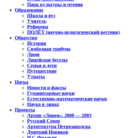
Парк культуры и чтения
Образование
Школа и вуз
Учитель
Реформы
ПОЛЁТ (научно-педагогический вестник)
Общество
История
Свободная трибуна
Люди
Лицейские беседы
Семья и дети
Путешествие
Утраты
Наука
Новости и факты
Гуманитарные науки
Естественно-математические науки
Наука в лицах
Проекты
Архив «Лицея». 2000 — 2003
Русский Север
Архитектура Петрозаводска
Дмитрий Новиков
И.С.Фрадков