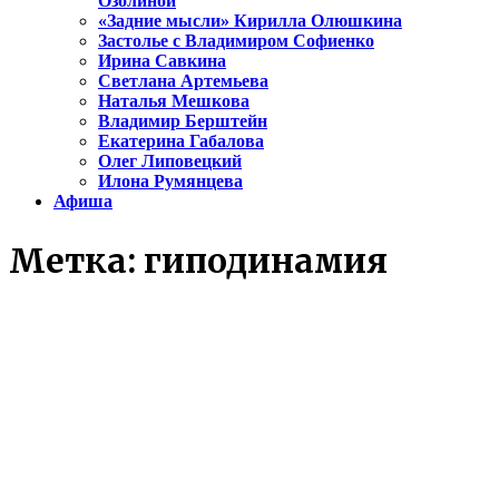
Озолиной
«Задние мысли» Кирилла Олюшкина
Застолье с Владимиром Софиенко
Ирина Савкина
Светлана Артемьева
Наталья Мешкова
Владимир Берштейн
Екатерина Габалова
Олег Липовецкий
Илона Румянцева
Афиша
Метка:
гиподинамия