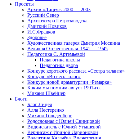
Проекты
Архив «Лицея». 2000 — 2003
Русский Север
Архитектура Петрозаводска
Дмитрий Новиков
И.С.Фрадков
Здоровье
Художественная галерея Дмитрия Москина
Великая Отечественная. 1941 — 1945
Педагогика С. Артемьевой
Педагогика школы
Педагогика двора
Конкурс короткого рассказа «Сестра таланта»
Конкурс «Во весь голос»
Конкурс новой драматургии «Ремарка»
Каким мы помним август 1991-го…
Михаил Швейцер
Блоги
Блог Лицея
Алла Нестеренко
Михаил Гольденберг
Родословная с Юлией Свинцовой
Видоискатель с Юлией Утышевой
Вернисаж с Ириной Ларионовой
Валентина Калачёва. Впечатления