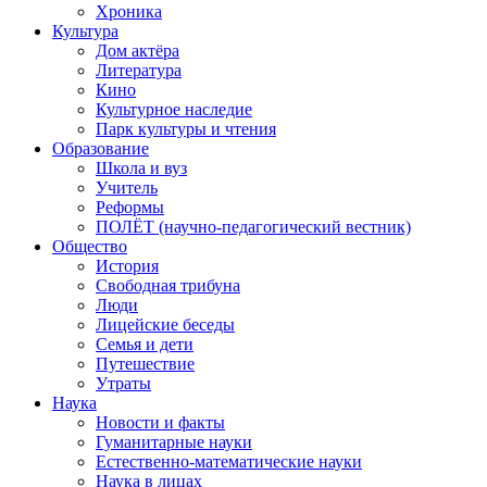
Хроника
Культура
Дом актёра
Литература
Кино
Культурное наследие
Парк культуры и чтения
Образование
Школа и вуз
Учитель
Реформы
ПОЛЁТ (научно-педагогический вестник)
Общество
История
Свободная трибуна
Люди
Лицейские беседы
Семья и дети
Путешествие
Утраты
Наука
Новости и факты
Гуманитарные науки
Естественно-математические науки
Наука в лицах