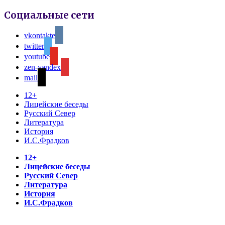
Социальные сети
vkontakte
twitter
youtube
zen-yandex
mail
12+
Лицейские беседы
Русский Север
Литература
История
И.С.Фрадков
12+
Лицейские беседы
Русский Север
Литература
История
И.С.Фрадков