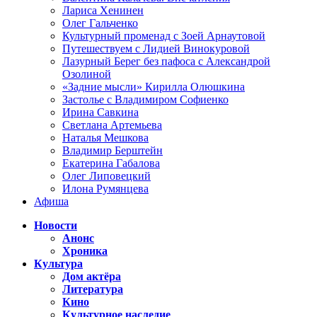
Лариса Хенинен
Олег Гальченко
Культурный променад с Зоей Арнаутовой
Путешествуем с Лидией Винокуровой
Лазурный Берег без пафоса с Александрой
Озолиной
«Задние мысли» Кирилла Олюшкина
Застолье с Владимиром Софиенко
Ирина Савкина
Светлана Артемьева
Наталья Мешкова
Владимир Берштейн
Екатерина Габалова
Олег Липовецкий
Илона Румянцева
Афиша
Новости
Анонс
Хроника
Культура
Дом актёра
Литература
Кино
Культурное наследие