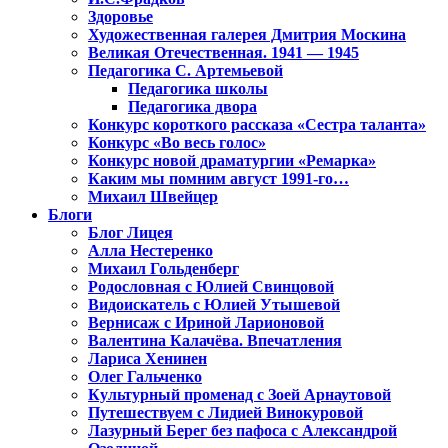
Здоровье
Художественная галерея Дмитрия Москина
Великая Отечественная. 1941 — 1945
Педагогика С. Артемьевой
Педагогика школы
Педагогика двора
Конкурс короткого рассказа «Сестра таланта»
Конкурс «Во весь голос»
Конкурс новой драматургии «Ремарка»
Каким мы помним август 1991-го…
Михаил Швейцер
Блоги
Блог Лицея
Алла Нестеренко
Михаил Гольденберг
Родословная с Юлией Свинцовой
Видоискатель с Юлией Утышевой
Вернисаж с Ириной Ларионовой
Валентина Калачёва. Впечатления
Лариса Хенинен
Олег Гальченко
Культурный променад с Зоей Арнаутовой
Путешествуем с Лидией Винокуровой
Лазурный Берег без пафоса с Александрой