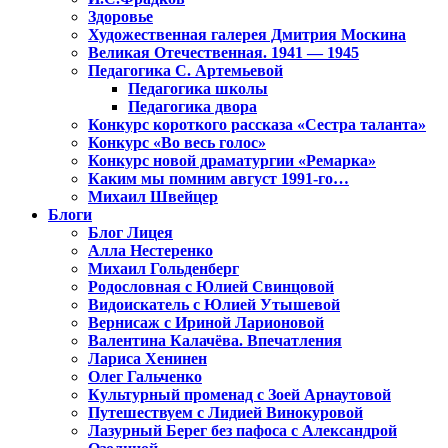
Здоровье
Художественная галерея Дмитрия Москина
Великая Отечественная. 1941 — 1945
Педагогика С. Артемьевой
Педагогика школы
Педагогика двора
Конкурс короткого рассказа «Сестра таланта»
Конкурс «Во весь голос»
Конкурс новой драматургии «Ремарка»
Каким мы помним август 1991-го…
Михаил Швейцер
Блоги
Блог Лицея
Алла Нестеренко
Михаил Гольденберг
Родословная с Юлией Свинцовой
Видоискатель с Юлией Утышевой
Вернисаж с Ириной Ларионовой
Валентина Калачёва. Впечатления
Лариса Хенинен
Олег Гальченко
Культурный променад с Зоей Арнаутовой
Путешествуем с Лидией Винокуровой
Лазурный Берег без пафоса с Александрой