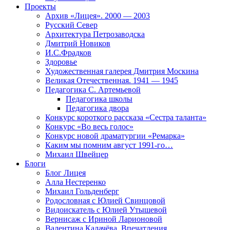
Проекты
Архив «Лицея». 2000 — 2003
Русский Север
Архитектура Петрозаводска
Дмитрий Новиков
И.С.Фрадков
Здоровье
Художественная галерея Дмитрия Москина
Великая Отечественная. 1941 — 1945
Педагогика С. Артемьевой
Педагогика школы
Педагогика двора
Конкурс короткого рассказа «Сестра таланта»
Конкурс «Во весь голос»
Конкурс новой драматургии «Ремарка»
Каким мы помним август 1991-го…
Михаил Швейцер
Блоги
Блог Лицея
Алла Нестеренко
Михаил Гольденберг
Родословная с Юлией Свинцовой
Видоискатель с Юлией Утышевой
Вернисаж с Ириной Ларионовой
Валентина Калачёва. Впечатления