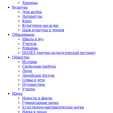
Хроника
Культура
Дом актёра
Литература
Кино
Культурное наследие
Парк культуры и чтения
Образование
Школа и вуз
Учитель
Реформы
ПОЛЁТ (научно-педагогический вестник)
Общество
История
Свободная трибуна
Люди
Лицейские беседы
Семья и дети
Путешествие
Утраты
Наука
Новости и факты
Гуманитарные науки
Естественно-математические науки
Наука в лицах