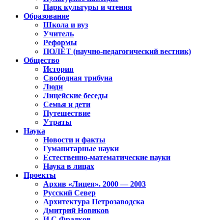
Парк культуры и чтения
Образование
Школа и вуз
Учитель
Реформы
ПОЛЁТ (научно-педагогический вестник)
Общество
История
Свободная трибуна
Люди
Лицейские беседы
Семья и дети
Путешествие
Утраты
Наука
Новости и факты
Гуманитарные науки
Естественно-математические науки
Наука в лицах
Проекты
Архив «Лицея». 2000 — 2003
Русский Север
Архитектура Петрозаводска
Дмитрий Новиков
И.С.Фрадков