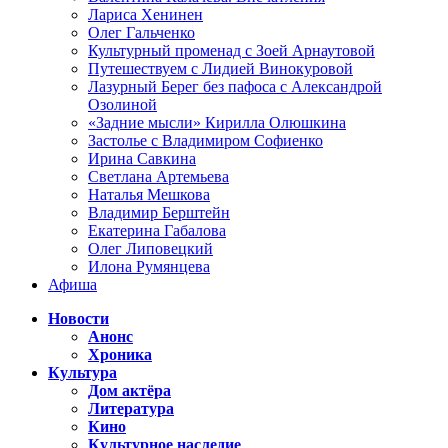
Лариса Хенинен
Олег Гальченко
Культурный променад с Зоей Арнаутовой
Путешествуем с Лидией Винокуровой
Лазурный Берег без пафоса с Александрой
Озолиной
«Задние мысли» Кирилла Олюшкина
Застолье с Владимиром Софиенко
Ирина Савкина
Светлана Артемьева
Наталья Мешкова
Владимир Берштейн
Екатерина Габалова
Олег Липовецкий
Илона Румянцева
Афиша
Новости
Анонс
Хроника
Культура
Дом актёра
Литература
Кино
Культурное наследие