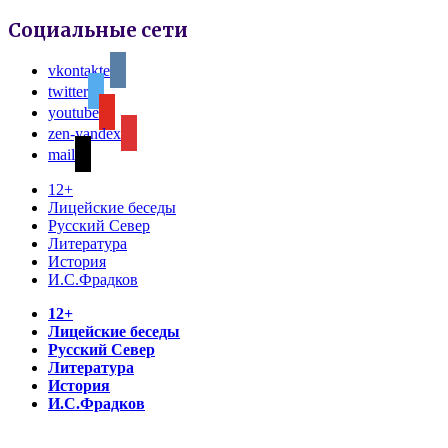
Социальные сети
vkontakte
twitter
youtube
zen-yandex
mail
12+
Лицейские беседы
Русский Север
Литература
История
И.С.Фрадков
12+
Лицейские беседы
Русский Север
Литература
История
И.С.Фрадков