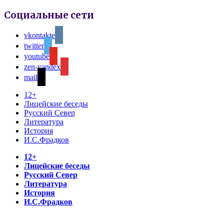
Социальные сети
vkontakte
twitter
youtube
zen-yandex
mail
12+
Лицейские беседы
Русский Север
Литература
История
И.С.Фрадков
12+
Лицейские беседы
Русский Север
Литература
История
И.С.Фрадков