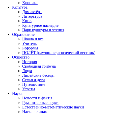
Хроника
Культура
Дом актёра
Литература
Кино
Культурное наследие
Парк культуры и чтения
Образование
Школа и вуз
Учитель
Реформы
ПОЛЁТ (научно-педагогический вестник)
Общество
История
Свободная трибуна
Люди
Лицейские беседы
Семья и дети
Путешествие
Утраты
Наука
Новости и факты
Гуманитарные науки
Естественно-математические науки
Наука в лицах