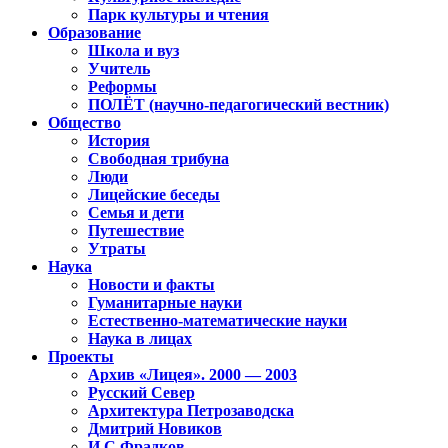
Парк культуры и чтения
Образование
Школа и вуз
Учитель
Реформы
ПОЛЁТ (научно-педагогический вестник)
Общество
История
Свободная трибуна
Люди
Лицейские беседы
Семья и дети
Путешествие
Утраты
Наука
Новости и факты
Гуманитарные науки
Естественно-математические науки
Наука в лицах
Проекты
Архив «Лицея». 2000 — 2003
Русский Север
Архитектура Петрозаводска
Дмитрий Новиков
И.С.Фрадков