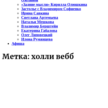
Озолиной
«Задние мысли» Кирилла Олюшкина
Застолье с Владимиром Софиенко
Ирина Савкина
Светлана Артемьева
Наталья Мешкова
Владимир Берштейн
Екатерина Габалова
Олег Липовецкий
Илона Румянцева
Афиша
Метка:
холли вебб