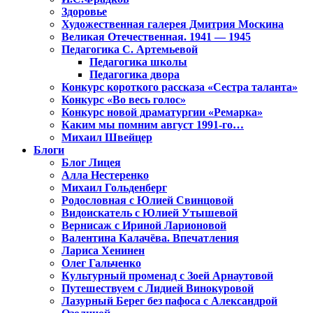
Здоровье
Художественная галерея Дмитрия Москина
Великая Отечественная. 1941 — 1945
Педагогика С. Артемьевой
Педагогика школы
Педагогика двора
Конкурс короткого рассказа «Сестра таланта»
Конкурс «Во весь голос»
Конкурс новой драматургии «Ремарка»
Каким мы помним август 1991-го…
Михаил Швейцер
Блоги
Блог Лицея
Алла Нестеренко
Михаил Гольденберг
Родословная с Юлией Свинцовой
Видоискатель с Юлией Утышевой
Вернисаж с Ириной Ларионовой
Валентина Калачёва. Впечатления
Лариса Хенинен
Олег Гальченко
Культурный променад с Зоей Арнаутовой
Путешествуем с Лидией Винокуровой
Лазурный Берег без пафоса с Александрой