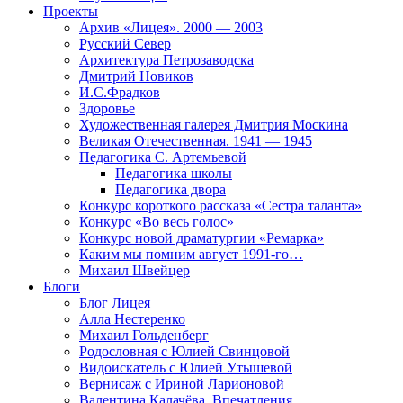
Проекты
Архив «Лицея». 2000 — 2003
Русский Север
Архитектура Петрозаводска
Дмитрий Новиков
И.С.Фрадков
Здоровье
Художественная галерея Дмитрия Москина
Великая Отечественная. 1941 — 1945
Педагогика С. Артемьевой
Педагогика школы
Педагогика двора
Конкурс короткого рассказа «Сестра таланта»
Конкурс «Во весь голос»
Конкурс новой драматургии «Ремарка»
Каким мы помним август 1991-го…
Михаил Швейцер
Блоги
Блог Лицея
Алла Нестеренко
Михаил Гольденберг
Родословная с Юлией Свинцовой
Видоискатель с Юлией Утышевой
Вернисаж с Ириной Ларионовой
Валентина Калачёва. Впечатления