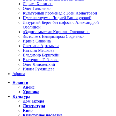
Лариса Хенинен
Олег Гальченко
Культурный променад с Зоей Арнаутовой
Путешествуем с Лидией Винокуровой
Лазурный Берег без пафоса с Александрой
Озолиной
«Задние мысли» Кирилла Олюшкина
Застолье с Владимиром Софиенко
Ирина Савкина
Светлана Артемьева
Наталья Мешкова
Владимир Берштейн
Екатерина Габалова
Олег Липовецкий
Илона Румянцева
Афиша
Новости
Анонс
Хроника
Культура
Дом актёра
Литература
Кино
Культурное наследие