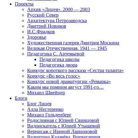
Проекты
Архив «Лицея». 2000 — 2003
Русский Север
Архитектура Петрозаводска
Дмитрий Новиков
И.С.Фрадков
Здоровье
Художественная галерея Дмитрия Москина
Великая Отечественная. 1941 — 1945
Педагогика С. Артемьевой
Педагогика школы
Педагогика двора
Конкурс короткого рассказа «Сестра таланта»
Конкурс «Во весь голос»
Конкурс новой драматургии «Ремарка»
Каким мы помним август 1991-го…
Михаил Швейцер
Блоги
Блог Лицея
Алла Нестеренко
Михаил Гольденберг
Родословная с Юлией Свинцовой
Видоискатель с Юлией Утышевой
Вернисаж с Ириной Ларионовой
Валентина Калачёва. Впечатления