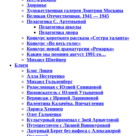
Здоровье
Художественная галерея Дмитрия Москина
Великая Отечественная. 1941 — 1945
Педагогика С. Артемьевой
Педагогика школы
Педагогика двора
Конкурс короткого рассказа «Сестра таланта»
Конкурс «Во весь голос»
Конкурс новой драматургии «Ремарка»
Каким мы помним август 1991-го…
Михаил Швейцер
Блоги
Блог Лицея
Алла Нестеренко
Михаил Гольденберг
Родословная с Юлией Свинцовой
Видоискатель с Юлией Утышевой
Вернисаж с Ириной Ларионовой
Валентина Калачёва. Впечатления
Лариса Хенинен
Олег Гальченко
Культурный променад с Зоей Арнаутовой
Путешествуем с Лидией Винокуровой
Лазурный Берег без пафоса с Александрой