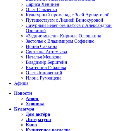
Лариса Хенинен
Олег Гальченко
Культурный променад с Зоей Арнаутовой
Путешествуем с Лидией Винокуровой
Лазурный Берег без пафоса с Александрой
Озолиной
«Задние мысли» Кирилла Олюшкина
Застолье с Владимиром Софиенко
Ирина Савкина
Светлана Артемьева
Наталья Мешкова
Владимир Берштейн
Екатерина Габалова
Олег Липовецкий
Илона Румянцева
Афиша
Новости
Анонс
Хроника
Культура
Дом актёра
Литература
Кино
Культурное наследие