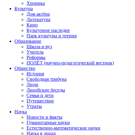
Хроника
Культура
Дом актёра
Литература
Кино
Культурное наследие
Парк культуры и чтения
Образование
Школа и вуз
Учитель
Реформы
ПОЛЁТ (научно-педагогический вестник)
Общество
История
Свободная трибуна
Люди
Лицейские беседы
Семья и дети
Путешествие
Утраты
Наука
Новости и факты
Гуманитарные науки
Естественно-математические науки
Наука в лицах