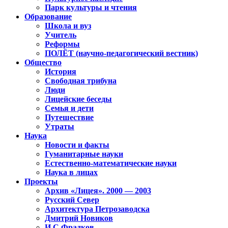
Парк культуры и чтения
Образование
Школа и вуз
Учитель
Реформы
ПОЛЁТ (научно-педагогический вестник)
Общество
История
Свободная трибуна
Люди
Лицейские беседы
Семья и дети
Путешествие
Утраты
Наука
Новости и факты
Гуманитарные науки
Естественно-математические науки
Наука в лицах
Проекты
Архив «Лицея». 2000 — 2003
Русский Север
Архитектура Петрозаводска
Дмитрий Новиков
И.С.Фрадков