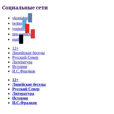
Социальные сети
vkontakte
twitter
youtube
zen-yandex
mail
12+
Лицейские беседы
Русский Север
Литература
История
И.С.Фрадков
12+
Лицейские беседы
Русский Север
Литература
История
И.С.Фрадков