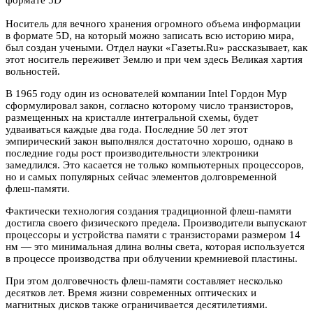
Носитель для вечного хранения огромного объема информации
в формате 5D, на который можно записать всю историю мира,
был создан учеными. Отдел науки «Газеты.Ru» рассказывает, как
этот носитель переживет Землю и при чем здесь Великая хартия
вольностей.
В 1965 году один из основателей компании Intel Гордон Мур
сформулировал закон, согласно которому число транзисторов,
размещенных на кристалле интегральной схемы, будет
удваиваться каждые два года. Последние 50 лет этот
эмпирический закон выполнялся достаточно хорошо, однако в
последние годы рост производительности электроники
замедлился. Это касается не только компьютерных процессоров,
но и самых популярных сейчас элементов долговременной
флеш-памяти.
Фактически технология создания традиционной флеш-памяти
достигла своего физического предела. Производители выпускают
процессоры и устройства памяти с транзисторами размером 14
нм — это минимальная длина волны света, которая используется
в процессе производства при облучении кремниевой пластины.
При этом долговечность флеш-памяти составляет несколько
десятков лет. Время жизни современных оптических и
магнитных дисков также ограничивается десятилетиями.