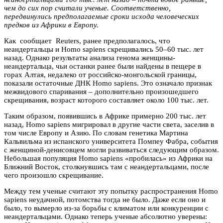
чем до сих пор считали ученые. Соответственно,
передвинулись предполагаемые сроки исхода человеческих
предков из Африки в Европу.
Как сообщает Reuters, ранее предполагалось, что
неандертальцы и Homo sapiens скрещивались 50–60 тыс. лет
назад. Однако результаты анализа генома женщины-
неандертальца, чьи останки ранее были найдены в пещере в
горах Алтая, недалеко от российско-монгольской границы,
показали остаточные ДНК Homo sapiens. Это означало признак
межвидового спаривания – дополнительно произошедшего
скрещивания, возраст которого составляет около 100 тыс. лет.
Таким образом, появившись в Африке примерно 200 тыс. лет
назад, Homo sapiens мигрировал в другие части света, заселив в
том числе Европу и Азию. По словам генетика Мартина
Кальвильма из испанского университета Помпеу Фабра, события
с женщиной-денисовцем могли развиваться следующим образом.
Небольшая популяция Homo sapiens «пробилась» из Африки на
Ближний Восток, столкнувшись там с неандертальцами, после
чего произошло скрещивание.
Между тем ученые считают эту попытку распространения Homo
sapiens неудачной, потомства тогда не было. Даже если оно и
было, то вымерло из-за борьбы с климатом или конкуренции с
неандертальцами. Однако теперь ученые абсолютно уверены: