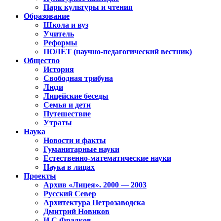
Парк культуры и чтения
Образование
Школа и вуз
Учитель
Реформы
ПОЛЁТ (научно-педагогический вестник)
Общество
История
Свободная трибуна
Люди
Лицейские беседы
Семья и дети
Путешествие
Утраты
Наука
Новости и факты
Гуманитарные науки
Естественно-математические науки
Наука в лицах
Проекты
Архив «Лицея». 2000 — 2003
Русский Север
Архитектура Петрозаводска
Дмитрий Новиков
И.С.Фрадков