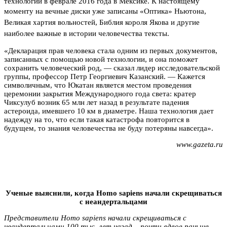
технологий в феврале 2016 года в Мексике. К настоящему
моменту
на вечные диски уже записаны «Оптика» Ньютона,
Великая хартия вольностей, Библия короля Якова и другие
наиболее важные в истории человечества тексты.
«Декларация прав человека стала одним из первых документов,
записанных с помощью новой технологии, и она поможет
сохранить человеческий род, — сказал лидер исследовательской
группы, профессор Петр Георгиевич Казанский. — Кажется
символичным, что Юкатан является местом проведения
церемонии закрытия Международного года света: кратер
Чиксулуб возник 65 млн лет назад в результате падения
астероида, имевшего 10 км в диаметре. Наша технология дает
надежду на то, что если такая катастрофа повторится в
будущем, то знания человечества не буду потеряны навсегда».
www.gazeta.ru
Ученые выяснили, когда Homo sapiens начали скрещиваться
с неандертальцами
Представители Homo sapiens начали скрещиваться с
неандертальцами 100 тыс. лет назад – почти вдвое раньше,