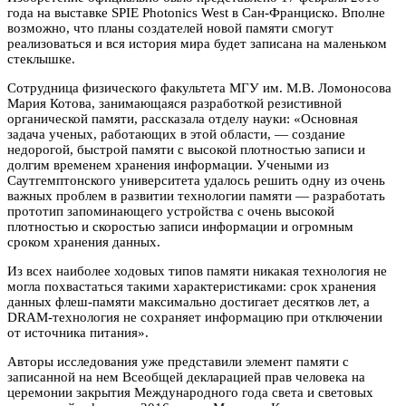
года на выставке SPIE Photonics West в Сан-Франциско. Вполне
возможно, что планы создателей новой памяти смогут
реализоваться и вся история мира будет записана на маленьком
стеклышке.
Сотрудница физического факультета МГУ им. М.В. Ломоносова
Мария Котова, занимающаяся разработкой резистивной
органической памяти, рассказала отделу науки: «Основная
задача ученых, работающих в этой области, — создание
недорогой, быстрой памяти с высокой плотностью записи и
долгим временем хранения информации. Учеными из
Саутгемптонского университета удалось решить одну из очень
важных проблем в развитии технологии памяти — разработать
прототип запоминающего устройства с очень высокой
плотностью и скоростью записи информации и огромным
сроком хранения данных.
Из всех наиболее ходовых типов памяти никакая технология не
могла похвастаться такими характеристиками: срок хранения
данных флеш-памяти максимально достигает десятков лет, а
DRAM-технология не сохраняет информацию при отключении
от источника питания».
Авторы исследования уже представили элемент памяти с
записанной на нем Всеобщей декларацией прав человека на
церемонии закрытия Международного года света и световых