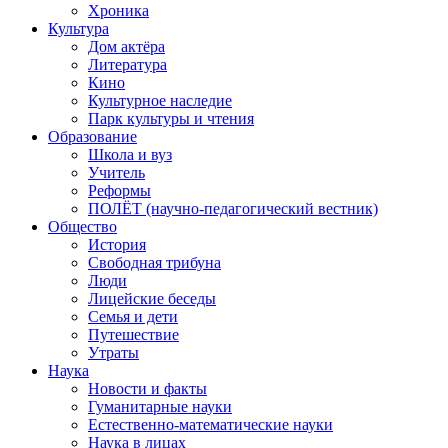
Хроника
Культура
Дом актёра
Литература
Кино
Культурное наследие
Парк культуры и чтения
Образование
Школа и вуз
Учитель
Реформы
ПОЛЁТ (научно-педагогический вестник)
Общество
История
Свободная трибуна
Люди
Лицейские беседы
Семья и дети
Путешествие
Утраты
Наука
Новости и факты
Гуманитарные науки
Естественно-математические науки
Наука в лицах