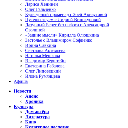
Лариса Хенинен
Олег Гальченко
Культурный променад с Зоей Арнаутовой
Путешествуем с Лидией Винокуровой
Лазурный Берег без пафоса с Александрой
Озолиной
«Задние мысли» Кирилла Олюшкина
Застолье с Владимиром Софиенко
Ирина Савкина
Светлана Артемьева
Наталья Мешкова
Владимир Берштейн
Екатерина Габалова
Олег Липовецкий
Илона Румянцева
Афиша
Новости
Анонс
Хроника
Культура
Дом актёра
Литература
Кино
Культурное наследие