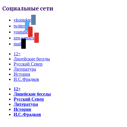
Социальные сети
vkontakte
twitter
youtube
zen-yandex
mail
12+
Лицейские беседы
Русский Север
Литература
История
И.С.Фрадков
12+
Лицейские беседы
Русский Север
Литература
История
И.С.Фрадков