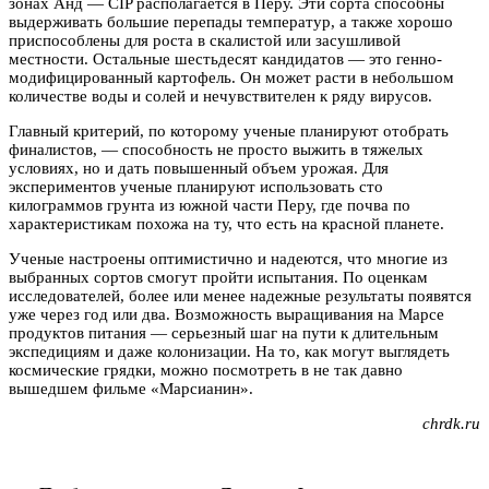
зонах Анд — CIP располагается в Перу. Эти сорта способны
выдерживать большие перепады температур, а также хорошо
приспособлены для роста в скалистой или засушливой
местности. Остальные шестьдесят кандидатов — это генно-
модифицированный картофель. Он может расти в небольшом
количестве воды и солей и нечувствителен к ряду вирусов.
Главный критерий, по которому ученые планируют отобрать
финалистов, — способность не просто выжить в тяжелых
условиях, но и дать повышенный объем урожая. Для
экспериментов ученые планируют использовать сто
килограммов грунта из южной части Перу, где почва по
характеристикам похожа на ту, что есть на красной планете.
Ученые настроены оптимистично и надеются, что многие из
выбранных сортов смогут пройти испытания. По оценкам
исследователей, более или менее надежные результаты появятся
уже через год или два. Возможность выращивания на Марсе
продуктов питания — серьезный шаг на пути к длительным
экспедициям и даже колонизации. На то, как могут выглядеть
космические грядки, можно посмотреть в не так давно
вышедшем фильме «Марсианин».
chrdk.ru