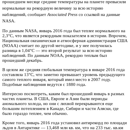
прошедшем месяце средние температуры на планете превысили
нормальные на рекордную величину за всю историю
наблюдений,
сообщает
Associated Press
со ссылкой на данные
NASA.
По данным NASA, январь 2016 года был теплее нормального на
2,3°C, что является рекордным показателем в истории. Впрочем,
Национальная океаническая и атмосферная администрация США
(NOAA) считает по другой методике, и у нее получилась
разница в 1,04°C — это второй результат за всю историю
наблюдений. По данным NOAA, рекордно теплым был
прошедший декабрь.
В целом же средняя глобальная температура в январе 2016 года
составляла 13°C, что заметно превышает уровень предыдущего
самого теплого января, который имел место в 2007 году.
Подобные наблюдения ведутся с 1880 года.
Интересно посмотреть, каким был прошедший январь в разных
частях планеты. В США, Европе и Азии были периоды
аномального холода, но они с лихвой перекрываются еще
большим потеплением в Канаде, Сибири и части Аляски, где
было гораздо теплее, чем обычно.
Кроме того, январь 2016 года установил антирекорд по площади
льдов в Антарктике — 13,468 млн кв. км, что на 233 тыс. кв.км