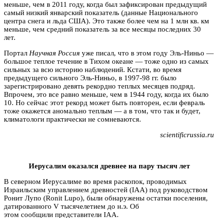
меньше, чем в 2011 году, когда был зафиксирован предыдущий
самый низкий январский показатель (данные Национального
центра снега и льда США). Это также более чем на 1 млн кв. км
меньше, чем средний показатель за все месяцы последних 30
лет.
Портал
Научная Россия
уже писал, что в этом году Эль-Ниньо —
большое теплое течение в Тихом океане — тоже одно из самых
сильных за всю историю наблюдений. Кстати, во время
предыдущего сильного Эль-Ниньо, в 1997-98 гг. было
зарегистрировано девять рекордно теплых месяцев подряд.
Впрочем, это все равно меньше, чем в 1944 году, когда их было
10. Но сейчас этот рекорд может быть повторен, если февраль
тоже окажется аномально теплым — а в том, что так и будет,
климатологи практически не сомневаются.
scientificrussia.ru
Иерусалим оказался древнее на пару тысяч лет
В северном Иерусалиме во время раскопок, проводимых
Израильским управлением древностей (IAA) под руководством
Ронит Лупо (Ronit Lupo), были обнаружены остатки поселения,
датированного V тысячелетием до н.э. Об
этом
сообщили
представители IAA.