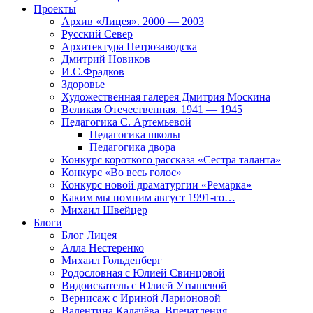
Проекты
Архив «Лицея». 2000 — 2003
Русский Север
Архитектура Петрозаводска
Дмитрий Новиков
И.С.Фрадков
Здоровье
Художественная галерея Дмитрия Москина
Великая Отечественная. 1941 — 1945
Педагогика С. Артемьевой
Педагогика школы
Педагогика двора
Конкурс короткого рассказа «Сестра таланта»
Конкурс «Во весь голос»
Конкурс новой драматургии «Ремарка»
Каким мы помним август 1991-го…
Михаил Швейцер
Блоги
Блог Лицея
Алла Нестеренко
Михаил Гольденберг
Родословная с Юлией Свинцовой
Видоискатель с Юлией Утышевой
Вернисаж с Ириной Ларионовой
Валентина Калачёва. Впечатления