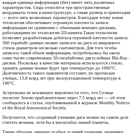
каждая единица информации (бит) имеет пять различных
характеристик. Сюда относятся три пространственные
координаты точек в наноструктуре, а также размер и ориентация
— всего пять возможных параметров. Благодаря этому новая
технология обеспечивает огромную плотность записи
информации по сравнению с обычными компакт-дисками,
работающими по технологии 2D-памяти.Такая технология
позволяет разработчикам добиться огромной плотности записи:
360 терабайт данных можно записать на диск из кварцевого
стекла диаметром несколько сантиметров. Для того чтобы
записать такой объем информации, потребовались бы около
семи тысяч современных 50-гигабайтных двухслойных Blu-Ray-
дисков. Поскольку в качестве материала используется стекло,
хранить данные можно будет при температуре до 1000°C.
Долговечность такого накопителя составит, по прогнозам
ученых, 13,8 млрд лет при эксплуатационной температуре в
190°C.
Астрономы не исключают вероятности того, что Солнце
поглотит Землю приблизительно через 7,5 млрд лет — об этом
сообщалось в статье, опубликованной в журнале Monthly Notices
of the Royal Astronomical Society.
Получается, что созданный учеными диск можно на самом деле
считать вечным, хотя бы в масштабах нашей планеты.
Таким образом, никаких особых условий хранения, например