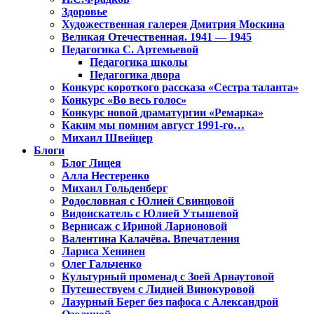
Здоровье
Художественная галерея Дмитрия Москина
Великая Отечественная. 1941 — 1945
Педагогика С. Артемьевой
Педагогика школы
Педагогика двора
Конкурс короткого рассказа «Сестра таланта»
Конкурс «Во весь голос»
Конкурс новой драматургии «Ремарка»
Каким мы помним август 1991-го…
Михаил Швейцер
Блоги
Блог Лицея
Алла Нестеренко
Михаил Гольденберг
Родословная с Юлией Свинцовой
Видоискатель с Юлией Утышевой
Вернисаж с Ириной Ларионовой
Валентина Калачёва. Впечатления
Лариса Хенинен
Олег Гальченко
Культурный променад с Зоей Арнаутовой
Путешествуем с Лидией Винокуровой
Лазурный Берег без пафоса с Александрой