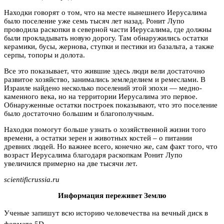
Находки говорят о том, что на месте нынешнего Иерусалима
было поселение уже семь тысяч лет назад. Ронит Лупо
проводила раскопки в северной части Иерусалима, где должны
были прокладывать новую дорогу. Там обнаружились остатки
керамики, бусы, жернова, ступки и пестики из базальта, а также
серпы, топоры и долота.
Все это показывает, что жившие здесь люди вели достаточно
развитое хозяйство, занимались земледелием и ремеслами. В
Израиле найдено несколько поселений этой эпохи — медно-
каменного века, но на территории Иерусалима это первое.
Обнаруженные остатки построек показывают, что это поселение
было достаточно большим и благополучным.
Находки помогут больше узнать о хозяйственной жизни того
времени, а остатки зерен и животных костей – о питании
древних людей. Но важнее всего, конечно же, сам факт того, что
возраст Иерусалима благодаря раскопкам Ронит Лупо
увеличился примерно на две тысячи лет.
scientificrussia.ru
Информация переживет Землю
Ученые запишут всю историю человечества на вечный диск в
формате 5D