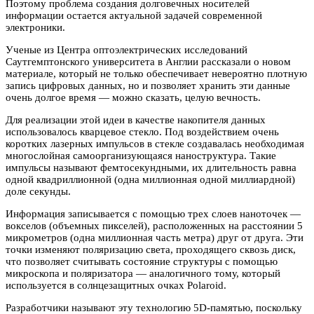
Поэтому проблема создания долговечных носителей
информации остается актуальной задачей современной
электроники.
Ученые из Центра оптоэлектрических исследований
Саутгемптонского университета в Англии рассказали о новом
материале, который не только обеспечивает невероятно плотную
запись цифровых данных, но и позволяет хранить эти данные
очень долгое время — можно сказать, целую вечность.
Для реализации этой идеи в качестве накопителя данных
использовалось кварцевое стекло. Под воздействием очень
коротких лазерных импульсов в стекле создавалась необходимая
многослойная самоорганизующаяся наноструктура. Такие
импульсы называют фемтосекундными, их длительность равна
одной квадриллионной (одна миллионная одной миллиардной)
доле секунды.
Информация записывается с помощью трех слоев наноточек —
вокселов (объемных пикселей), расположенных на расстоянии 5
микрометров (одна миллионная часть метра) друг от друга. Эти
точки изменяют поляризацию света, проходящего сквозь диск,
что позволяет считывать состояние структуры с помощью
микроскопа и поляризатора — аналогичного тому, который
используется в солнцезащитных очках Polaroid.
Разработчики называют эту технологию 5D-памятью, поскольку