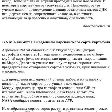
исход Homo sapiens из Африки проходил в несколько этапов. И
некоторые партии «мигрантов» вымерли. Напомним, ранее
ученые нашли подтверждение влияния остаточных клеток ДНК
неандертальцев на современного человека, в частности
отвечающих за депрессию и никотиновую зависимость.
naked-science.ru
В NASA займутся выведением марсианского сорта картофеля
Агрономы NASA совместно с Международным центром
картофеля с марта 2016 года начнут эксперименты по отбору
клубней картофеля, потенциально пригодных для выращивания
на Марсе. Для этого ученые планируют культивировать сто
предварительно отобранных сортов в условиях, приближенных к
марсианским.
Для проведения исследований ученые выбрали из четырех с
половиной тысяч сортов, доступных в коллекции
Международного центра картофеля (сокращенно CIP, от
итальянского Centro Internacional de la Papa), только сто
вариантов. Подробнее о планирующихся исследованиях
NASA сообщает новостное агентство
AFP
.
Из отобранных сортов сорок растут в различных экологических