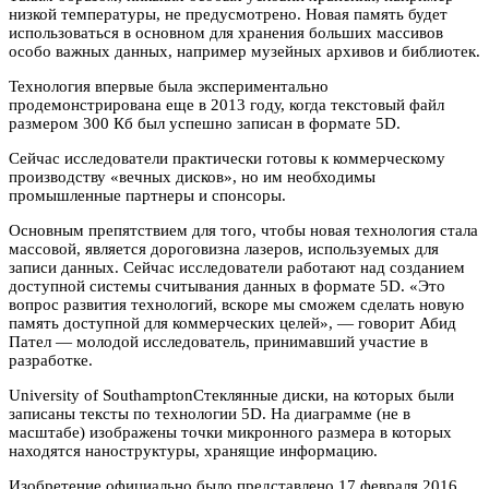
низкой температуры, не предусмотрено. Новая память будет
использоваться в основном для хранения больших массивов
особо важных данных, например музейных архивов и библиотек.
Технология впервые была экспериментально
продемонстрирована еще в 2013 году, когда текстовый файл
размером 300 Кб был успешно записан в формате 5D.
Сейчас исследователи практически готовы к коммерческому
производству «вечных дисков», но им необходимы
промышленные партнеры и спонсоры.
Основным препятствием для того, чтобы новая технология стала
массовой, является дороговизна лазеров, используемых для
записи данных. Сейчас исследователи работают над созданием
доступной системы считывания данных в формате 5D. «Это
вопрос развития технологий, вскоре мы сможем сделать новую
память доступной для коммерческих целей», — говорит Абид
Пател — молодой исследователь, принимавший участие в
разработке.
University of SouthamptonСтеклянные диски, на которых были
записаны тексты по технологии 5D. На диаграмме (не в
масштабе) изображены точки микронного размера в которых
находятся наноструктуры, хранящие информацию.
Изобретение официально было представлено 17 февраля 2016