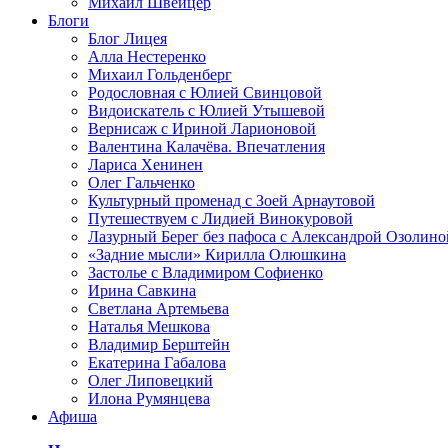
Михаил Швейцер
Блоги
Блог Лицея
Алла Нестеренко
Михаил Гольденберг
Родословная с Юлией Свинцовой
Видоискатель с Юлией Утышевой
Вернисаж с Ириной Ларионовой
Валентина Калачёва. Впечатления
Лариса Хенинен
Олег Гальченко
Культурный променад с Зоей Арнаутовой
Путешествуем с Лидией Винокуровой
Лазурный Берег без пафоса с Александрой Озолино
«Задние мысли» Кирилла Олюшкина
Застолье с Владимиром Софиенко
Ирина Савкина
Светлана Артемьева
Наталья Мешкова
Владимир Берштейн
Екатерина Габалова
Олег Липовецкий
Илона Румянцева
Афиша