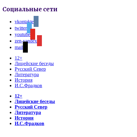
Социальные сети
vkontakte
twitter
youtube
zen-yandex
mail
12+
Лицейские беседы
Русский Север
Литература
История
И.С.Фрадков
12+
Лицейские беседы
Русский Север
Литература
История
И.С.Фрадков