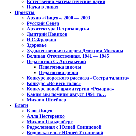
Естественно-математические науки
Наука в лицах
Проекты
Архив «Лицея». 2000 — 2003
Русский Север
Архитектура Петрозаводска
Дмитрий Новиков
И.С.Фрадков
Здоровье
Художественная галерея Дмитрия Москина
Великая Отечественная. 1941 — 1945
Педагогика С. Артемьевой
Педагогика школы
Педагогика двора
Конкурс короткого рассказа «Сестра таланта»
Конкурс «Во весь голос»
Конкурс новой драматургии «Ремарка»
Каким мы помним август 1991-го…
Михаил Швейцер
Блоги
Блог Лицея
Алла Нестеренко
Михаил Гольденберг
Родословная с Юлией Свинцовой
Видоискатель с Юлией Утышевой