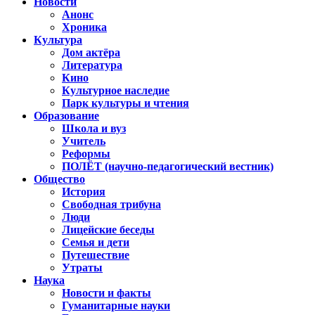
Новости
Анонс
Хроника
Культура
Дом актёра
Литература
Кино
Культурное наследие
Парк культуры и чтения
Образование
Школа и вуз
Учитель
Реформы
ПОЛЁТ (научно-педагогический вестник)
Общество
История
Свободная трибуна
Люди
Лицейские беседы
Семья и дети
Путешествие
Утраты
Наука
Новости и факты
Гуманитарные науки