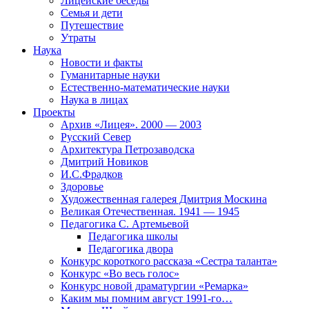
Лицейские беседы
Семья и дети
Путешествие
Утраты
Наука
Новости и факты
Гуманитарные науки
Естественно-математические науки
Наука в лицах
Проекты
Архив «Лицея». 2000 — 2003
Русский Север
Архитектура Петрозаводска
Дмитрий Новиков
И.С.Фрадков
Здоровье
Художественная галерея Дмитрия Москина
Великая Отечественная. 1941 — 1945
Педагогика С. Артемьевой
Педагогика школы
Педагогика двора
Конкурс короткого рассказа «Сестра таланта»
Конкурс «Во весь голос»
Конкурс новой драматургии «Ремарка»
Каким мы помним август 1991-го…