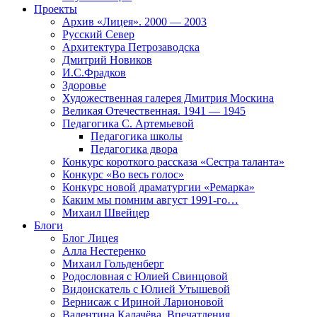
Проекты
Архив «Лицея». 2000 — 2003
Русский Север
Архитектура Петрозаводска
Дмитрий Новиков
И.С.Фрадков
Здоровье
Художественная галерея Дмитрия Москина
Великая Отечественная. 1941 — 1945
Педагогика С. Артемьевой
Педагогика школы
Педагогика двора
Конкурс короткого рассказа «Сестра таланта»
Конкурс «Во весь голос»
Конкурс новой драматургии «Ремарка»
Каким мы помним август 1991-го…
Михаил Швейцер
Блоги
Блог Лицея
Алла Нестеренко
Михаил Гольденберг
Родословная с Юлией Свинцовой
Видоискатель с Юлией Утышевой
Вернисаж с Ириной Ларионовой
Валентина Калачёва. Впечатления