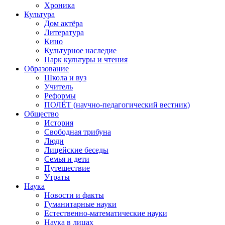
Хроника
Культура
Дом актёра
Литература
Кино
Культурное наследие
Парк культуры и чтения
Образование
Школа и вуз
Учитель
Реформы
ПОЛЁТ (научно-педагогический вестник)
Общество
История
Свободная трибуна
Люди
Лицейские беседы
Семья и дети
Путешествие
Утраты
Наука
Новости и факты
Гуманитарные науки
Естественно-математические науки
Наука в лицах