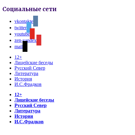
Социальные сети
vkontakte
twitter
youtube
zen-yandex
mail
12+
Лицейские беседы
Русский Север
Литература
История
И.С.Фрадков
12+
Лицейские беседы
Русский Север
Литература
История
И.С.Фрадков