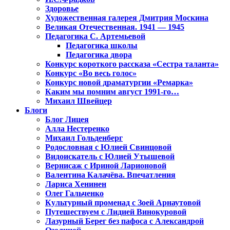
Здоровье
Художественная галерея Дмитрия Москина
Великая Отечественная. 1941 — 1945
Педагогика С. Артемьевой
Педагогика школы
Педагогика двора
Конкурс короткого рассказа «Сестра таланта»
Конкурс «Во весь голос»
Конкурс новой драматургии «Ремарка»
Каким мы помним август 1991-го…
Михаил Швейцер
Блоги
Блог Лицея
Алла Нестеренко
Михаил Гольденберг
Родословная с Юлией Свинцовой
Видоискатель с Юлией Утышевой
Вернисаж с Ириной Ларионовой
Валентина Калачёва. Впечатления
Лариса Хенинен
Олег Гальченко
Культурный променад с Зоей Арнаутовой
Путешествуем с Лидией Винокуровой
Лазурный Берег без пафоса с Александрой