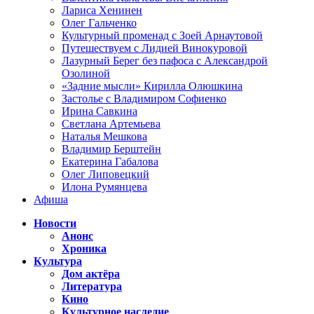
Лариса Хенинен
Олег Гальченко
Культурный променад с Зоей Арнаутовой
Путешествуем с Лидией Винокуровой
Лазурный Берег без пафоса с Александрой
Озолиной
«Задние мысли» Кирилла Олюшкина
Застолье с Владимиром Софиенко
Ирина Савкина
Светлана Артемьева
Наталья Мешкова
Владимир Берштейн
Екатерина Габалова
Олег Липовецкий
Илона Румянцева
Афиша
Новости
Анонс
Хроника
Культура
Дом актёра
Литература
Кино
Культурное наследие