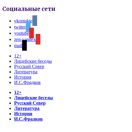
Социальные сети
vkontakte
twitter
youtube
zen-yandex
mail
12+
Лицейские беседы
Русский Север
Литература
История
И.С.Фрадков
12+
Лицейские беседы
Русский Север
Литература
История
И.С.Фрадков