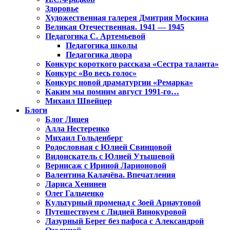
Здоровье
Художественная галерея Дмитрия Москина
Великая Отечественная. 1941 — 1945
Педагогика С. Артемьевой
Педагогика школы
Педагогика двора
Конкурс короткого рассказа «Сестра таланта»
Конкурс «Во весь голос»
Конкурс новой драматургии «Ремарка»
Каким мы помним август 1991-го…
Михаил Швейцер
Блоги
Блог Лицея
Алла Нестеренко
Михаил Гольденберг
Родословная с Юлией Свинцовой
Видоискатель с Юлией Утышевой
Вернисаж с Ириной Ларионовой
Валентина Калачёва. Впечатления
Лариса Хенинен
Олег Гальченко
Культурный променад с Зоей Арнаутовой
Путешествуем с Лидией Винокуровой
Лазурный Берег без пафоса с Александрой