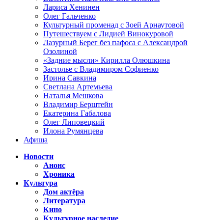
Лариса Хенинен
Олег Гальченко
Культурный променад с Зоей Арнаутовой
Путешествуем с Лидией Винокуровой
Лазурный Берег без пафоса с Александрой
Озолиной
«Задние мысли» Кирилла Олюшкина
Застолье с Владимиром Софиенко
Ирина Савкина
Светлана Артемьева
Наталья Мешкова
Владимир Берштейн
Екатерина Габалова
Олег Липовецкий
Илона Румянцева
Афиша
Новости
Анонс
Хроника
Культура
Дом актёра
Литература
Кино
Культурное наследие