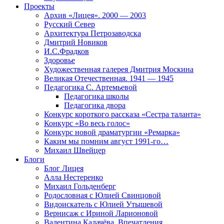
Проекты
Архив «Лицея». 2000 — 2003
Русский Север
Архитектура Петрозаводска
Дмитрий Новиков
И.С.Фрадков
Здоровье
Художественная галерея Дмитрия Москина
Великая Отечественная. 1941 — 1945
Педагогика С. Артемьевой
Педагогика школы
Педагогика двора
Конкурс короткого рассказа «Сестра таланта»
Конкурс «Во весь голос»
Конкурс новой драматургии «Ремарка»
Каким мы помним август 1991-го…
Михаил Швейцер
Блоги
Блог Лицея
Алла Нестеренко
Михаил Гольденберг
Родословная с Юлией Свинцовой
Видоискатель с Юлией Утышевой
Вернисаж с Ириной Ларионовой
Валентина Калачёва. Впечатления