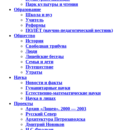
Парк культуры и чтения
Образование
Школа и вуз
Учитель
Реформы
ПОЛЁТ (научно-педагогический вестник)
Общество
История
Свободная трибуна
Люди
Лицейские беседы
Семья и дети
Путешествие
Утраты
Наука
Новости и факты
Гуманитарные науки
Естественно-математические науки
Наука в лицах
Проекты
Архив «Лицея». 2000 — 2003
Русский Север
Архитектура Петрозаводска
Дмитрий Новиков
И.С.Фрадков