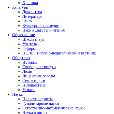
Хроника
Культура
Дом актёра
Литература
Кино
Культурное наследие
Парк культуры и чтения
Образование
Школа и вуз
Учитель
Реформы
ПОЛЁТ (научно-педагогический вестник)
Общество
История
Свободная трибуна
Люди
Лицейские беседы
Семья и дети
Путешествие
Утраты
Наука
Новости и факты
Гуманитарные науки
Естественно-математические науки
Наука в лицах