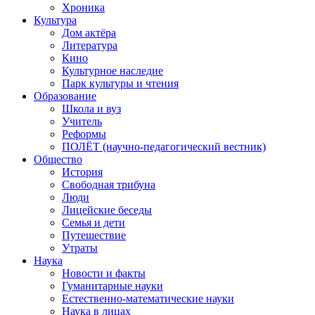
Хроника
Культура
Дом актёра
Литература
Кино
Культурное наследие
Парк культуры и чтения
Образование
Школа и вуз
Учитель
Реформы
ПОЛЁТ (научно-педагогический вестник)
Общество
История
Свободная трибуна
Люди
Лицейские беседы
Семья и дети
Путешествие
Утраты
Наука
Новости и факты
Гуманитарные науки
Естественно-математические науки
Наука в лицах