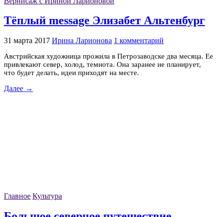
Вернисаж с Ириной Ларионовой
Тёплый message Элизабет Альтенбург
31 марта 2017
Ирина Ларионова
1 комментарий
Австрийская художница прожила в Петрозаводске два месяца. Ее
привлекают север, холод, темнота. Она заранее не планирует,
что будет делать, идеи приходят на месте.
Далее →
Главное
Культура
Большое северное путешествие