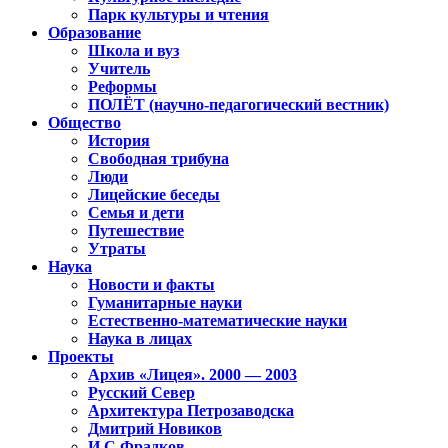
Парк культуры и чтения
Образование
Школа и вуз
Учитель
Реформы
ПОЛЁТ (научно-педагогический вестник)
Общество
История
Свободная трибуна
Люди
Лицейские беседы
Семья и дети
Путешествие
Утраты
Наука
Новости и факты
Гуманитарные науки
Естественно-математические науки
Наука в лицах
Проекты
Архив «Лицея». 2000 — 2003
Русский Север
Архитектура Петрозаводска
Дмитрий Новиков
И.С.Фрадков