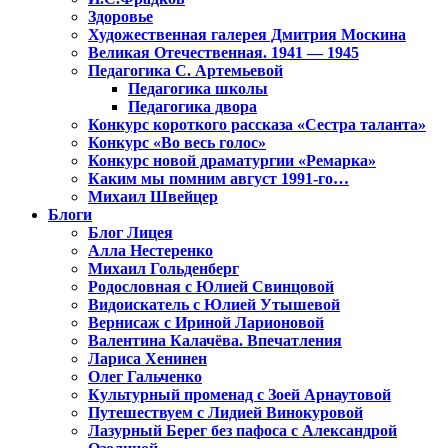
Здоровье
Художественная галерея Дмитрия Москина
Великая Отечественная. 1941 — 1945
Педагогика С. Артемьевой
Педагогика школы
Педагогика двора
Конкурс короткого рассказа «Сестра таланта»
Конкурс «Во весь голос»
Конкурс новой драматургии «Ремарка»
Каким мы помним август 1991-го…
Михаил Швейцер
Блоги
Блог Лицея
Алла Нестеренко
Михаил Гольденберг
Родословная с Юлией Свинцовой
Видоискатель с Юлией Утышевой
Вернисаж с Ириной Ларионовой
Валентина Калачёва. Впечатления
Лариса Хенинен
Олег Гальченко
Культурный променад с Зоей Арнаутовой
Путешествуем с Лидией Винокуровой
Лазурный Берег без пафоса с Александрой