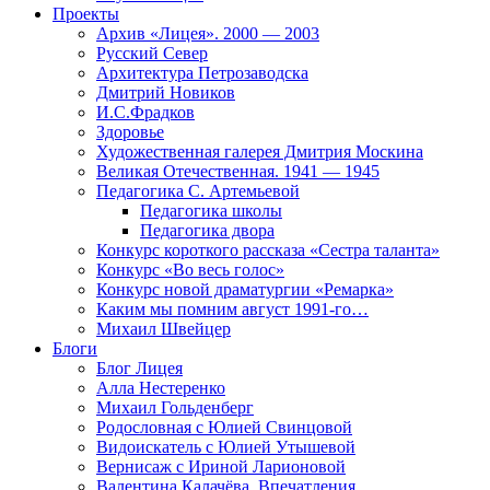
Проекты
Архив «Лицея». 2000 — 2003
Русский Север
Архитектура Петрозаводска
Дмитрий Новиков
И.С.Фрадков
Здоровье
Художественная галерея Дмитрия Москина
Великая Отечественная. 1941 — 1945
Педагогика С. Артемьевой
Педагогика школы
Педагогика двора
Конкурс короткого рассказа «Сестра таланта»
Конкурс «Во весь голос»
Конкурс новой драматургии «Ремарка»
Каким мы помним август 1991-го…
Михаил Швейцер
Блоги
Блог Лицея
Алла Нестеренко
Михаил Гольденберг
Родословная с Юлией Свинцовой
Видоискатель с Юлией Утышевой
Вернисаж с Ириной Ларионовой
Валентина Калачёва. Впечатления