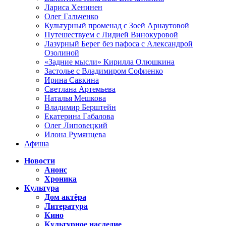
Лариса Хенинен
Олег Гальченко
Культурный променад с Зоей Арнаутовой
Путешествуем с Лидией Винокуровой
Лазурный Берег без пафоса с Александрой
Озолиной
«Задние мысли» Кирилла Олюшкина
Застолье с Владимиром Софиенко
Ирина Савкина
Светлана Артемьева
Наталья Мешкова
Владимир Берштейн
Екатерина Габалова
Олег Липовецкий
Илона Румянцева
Афиша
Новости
Анонс
Хроника
Культура
Дом актёра
Литература
Кино
Культурное наследие