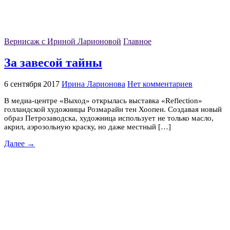
Вернисаж с Ириной Ларионовой
Главное
За завесой тайны
6 сентября 2017
Ирина Ларионова
Нет комментариев
В медиа-центре «Выход» открылась выставка «Reflection»
голландской художницы Розмарайн тен Хоопен. Создавая новый
образ Петрозаводска, художница использует не только масло,
акрил, аэрозольную краску, но даже местный […]
Далее →