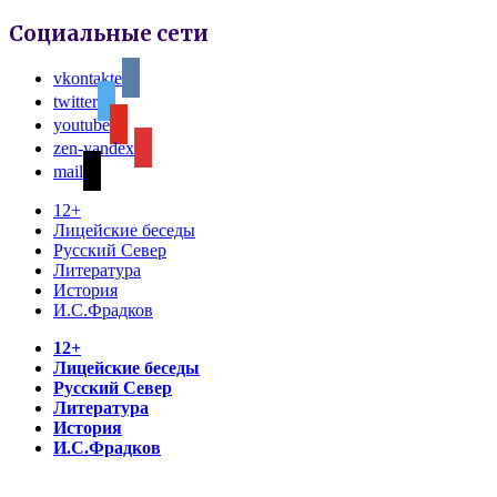
Социальные сети
vkontakte
twitter
youtube
zen-yandex
mail
12+
Лицейские беседы
Русский Север
Литература
История
И.С.Фрадков
12+
Лицейские беседы
Русский Север
Литература
История
И.С.Фрадков