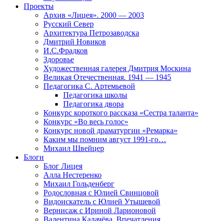
Проекты
Архив «Лицея». 2000 — 2003
Русский Север
Архитектура Петрозаводска
Дмитрий Новиков
И.С.Фрадков
Здоровье
Художественная галерея Дмитрия Москина
Великая Отечественная. 1941 — 1945
Педагогика С. Артемьевой
Педагогика школы
Педагогика двора
Конкурс короткого рассказа «Сестра таланта»
Конкурс «Во весь голос»
Конкурс новой драматургии «Ремарка»
Каким мы помним август 1991-го…
Михаил Швейцер
Блоги
Блог Лицея
Алла Нестеренко
Михаил Гольденберг
Родословная с Юлией Свинцовой
Видоискатель с Юлией Утышевой
Вернисаж с Ириной Ларионовой
Валентина Калачёва. Впечатления