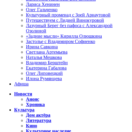
Лариса Хенинен
Олег Гальченко
Культурный променад с Зоей Арнаутовой
Путешествуем с Лидией Винокуровой
Лазурный Берег без пафоса с Александрой
Озолиной
«Задние мысли» Кирилла Олюшкина
Застолье с Владимиром Софиенко
Ирина Савкина
Светлана Артемьева
Наталья Мешкова
Владимир Берштейн
Екатерина Габалова
Олег Липовецкий
Илона Румянцева
Афиша
Новости
Анонс
Хроника
Культура
Дом актёра
Литература
Кино
Культурное наследие