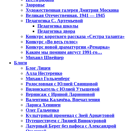
Здоровье
Художественная галерея Дмитрия Москина
Великая Отечественная. 1941 — 1945
Педагогика С. Артемьевой
Педагогика школы
Педагогика двора
Конкурс короткого рассказа «Сестра таланта»
Конкурс «Во весь голос»
Конкурс новой драматургии «Ремарка»
Каким мы помним август 1991-го…
Михаил Швейцер
Блоги
Блог Лицея
Алла Нестеренко
Михаил Гольденберг
Родословная с Юлией Свинцовой
Видоискатель с Юлией Утышевой
Вернисаж с Ириной Ларионовой
Валентина Калачёва. Впечатления
Лариса Хенинен
Олег Гальченко
Культурный променад с Зоей Арнаутовой
Путешествуем с Лидией Винокуровой
Лазурный Берег без пафоса с Александрой