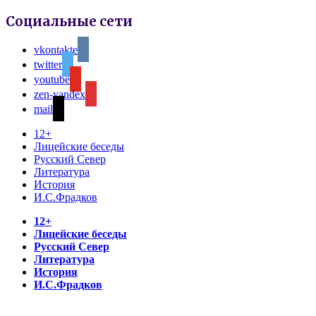
Социальные сети
vkontakte
twitter
youtube
zen-yandex
mail
12+
Лицейские беседы
Русский Север
Литература
История
И.С.Фрадков
12+
Лицейские беседы
Русский Север
Литература
История
И.С.Фрадков