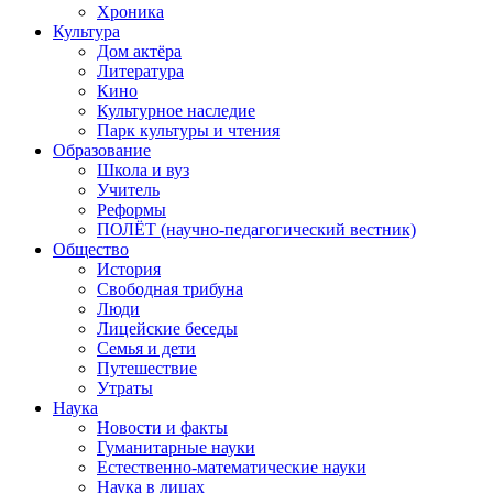
Хроника
Культура
Дом актёра
Литература
Кино
Культурное наследие
Парк культуры и чтения
Образование
Школа и вуз
Учитель
Реформы
ПОЛЁТ (научно-педагогический вестник)
Общество
История
Свободная трибуна
Люди
Лицейские беседы
Семья и дети
Путешествие
Утраты
Наука
Новости и факты
Гуманитарные науки
Естественно-математические науки
Наука в лицах