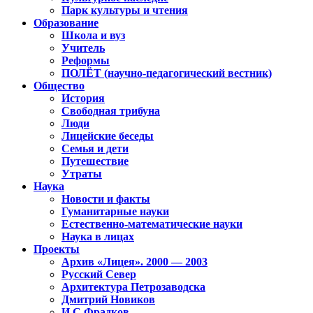
Парк культуры и чтения
Образование
Школа и вуз
Учитель
Реформы
ПОЛЁТ (научно-педагогический вестник)
Общество
История
Свободная трибуна
Люди
Лицейские беседы
Семья и дети
Путешествие
Утраты
Наука
Новости и факты
Гуманитарные науки
Естественно-математические науки
Наука в лицах
Проекты
Архив «Лицея». 2000 — 2003
Русский Север
Архитектура Петрозаводска
Дмитрий Новиков
И.С.Фрадков