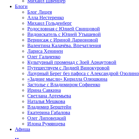
Михаил Швейцер
Блоги
Блог Лицея
Алла Нестеренко
Михаил Гольденберг
Родословная с Юлией Свинцовой
Видоискатель с Юлией Утышевой
Вернисаж с Ириной Ларионовой
Валентина Калачёва. Впечатления
Лариса Хенинен
Олег Гальченко
Культурный променад с Зоей Арнаутовой
Путешествуем с Лидией Винокуровой
Лазурный Берег без пафоса с Александрой Озолино
«Задние мысли» Кирилла Олюшкина
Застолье с Владимиром Софиенко
Ирина Савкина
Светлана Артемьева
Наталья Мешкова
Владимир Берштейн
Екатерина Габалова
Олег Липовецкий
Илона Румянцева
Афиша