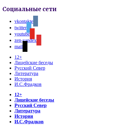
Социальные сети
vkontakte
twitter
youtube
zen-yandex
mail
12+
Лицейские беседы
Русский Север
Литература
История
И.С.Фрадков
12+
Лицейские беседы
Русский Север
Литература
История
И.С.Фрадков