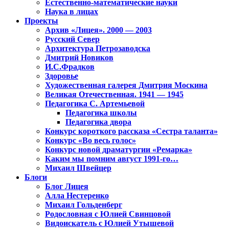
Естественно-математические науки
Наука в лицах
Проекты
Архив «Лицея». 2000 — 2003
Русский Север
Архитектура Петрозаводска
Дмитрий Новиков
И.С.Фрадков
Здоровье
Художественная галерея Дмитрия Москина
Великая Отечественная. 1941 — 1945
Педагогика С. Артемьевой
Педагогика школы
Педагогика двора
Конкурс короткого рассказа «Сестра таланта»
Конкурс «Во весь голос»
Конкурс новой драматургии «Ремарка»
Каким мы помним август 1991-го…
Михаил Швейцер
Блоги
Блог Лицея
Алла Нестеренко
Михаил Гольденберг
Родословная с Юлией Свинцовой
Видоискатель с Юлией Утышевой