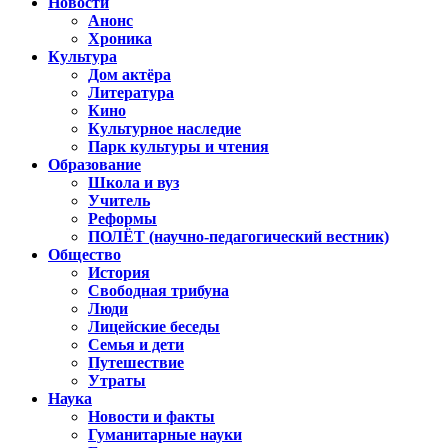
Новости
Анонс
Хроника
Культура
Дом актёра
Литература
Кино
Культурное наследие
Парк культуры и чтения
Образование
Школа и вуз
Учитель
Реформы
ПОЛЁТ (научно-педагогический вестник)
Общество
История
Свободная трибуна
Люди
Лицейские беседы
Семья и дети
Путешествие
Утраты
Наука
Новости и факты
Гуманитарные науки