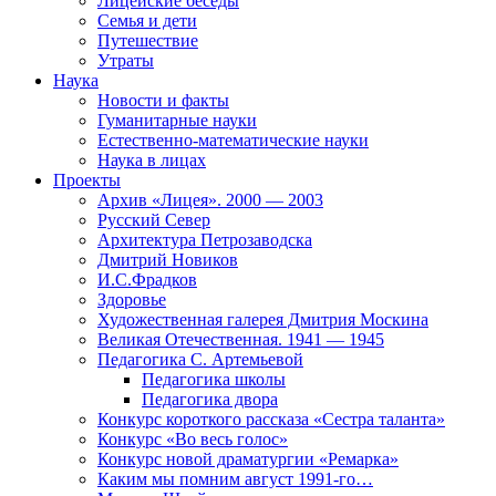
Лицейские беседы
Семья и дети
Путешествие
Утраты
Наука
Новости и факты
Гуманитарные науки
Естественно-математические науки
Наука в лицах
Проекты
Архив «Лицея». 2000 — 2003
Русский Север
Архитектура Петрозаводска
Дмитрий Новиков
И.С.Фрадков
Здоровье
Художественная галерея Дмитрия Москина
Великая Отечественная. 1941 — 1945
Педагогика С. Артемьевой
Педагогика школы
Педагогика двора
Конкурс короткого рассказа «Сестра таланта»
Конкурс «Во весь голос»
Конкурс новой драматургии «Ремарка»
Каким мы помним август 1991-го…