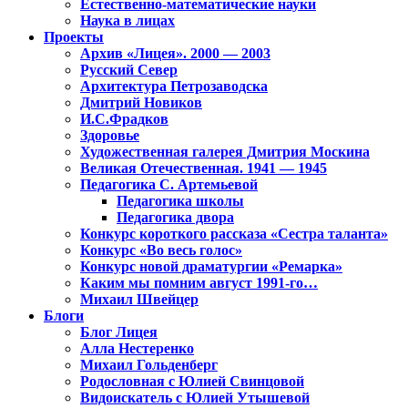
Естественно-математические науки
Наука в лицах
Проекты
Архив «Лицея». 2000 — 2003
Русский Север
Архитектура Петрозаводска
Дмитрий Новиков
И.С.Фрадков
Здоровье
Художественная галерея Дмитрия Москина
Великая Отечественная. 1941 — 1945
Педагогика С. Артемьевой
Педагогика школы
Педагогика двора
Конкурс короткого рассказа «Сестра таланта»
Конкурс «Во весь голос»
Конкурс новой драматургии «Ремарка»
Каким мы помним август 1991-го…
Михаил Швейцер
Блоги
Блог Лицея
Алла Нестеренко
Михаил Гольденберг
Родословная с Юлией Свинцовой
Видоискатель с Юлией Утышевой