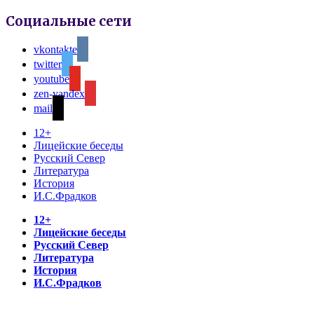
Социальные сети
vkontakte
twitter
youtube
zen-yandex
mail
12+
Лицейские беседы
Русский Север
Литература
История
И.С.Фрадков
12+
Лицейские беседы
Русский Север
Литература
История
И.С.Фрадков