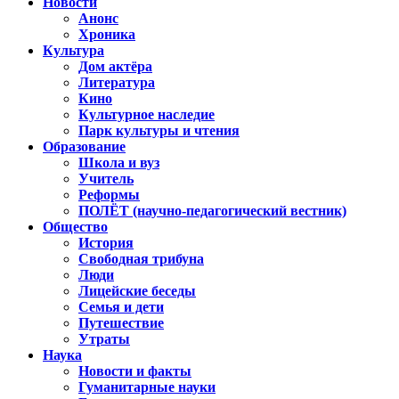
Новости
Анонс
Хроника
Культура
Дом актёра
Литература
Кино
Культурное наследие
Парк культуры и чтения
Образование
Школа и вуз
Учитель
Реформы
ПОЛЁТ (научно-педагогический вестник)
Общество
История
Свободная трибуна
Люди
Лицейские беседы
Семья и дети
Путешествие
Утраты
Наука
Новости и факты
Гуманитарные науки