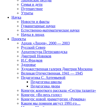
Лицейские беседы
Семья и дети
Путешествие
Утраты
Наука
Новости и факты
Гуманитарные науки
Естественно-математические науки
Наука в лицах
Проекты
Архив «Лицея». 2000 — 2003
Русский Север
Архитектура Петрозаводска
Дмитрий Новиков
И.С.Фрадков
Здоровье
Художественная галерея Дмитрия Москина
Великая Отечественная. 1941 — 1945
Педагогика С. Артемьевой
Педагогика школы
Педагогика двора
Конкурс короткого рассказа «Сестра таланта»
Конкурс «Во весь голос»
Конкурс новой драматургии «Ремарка»
Каким мы помним август 1991-го…