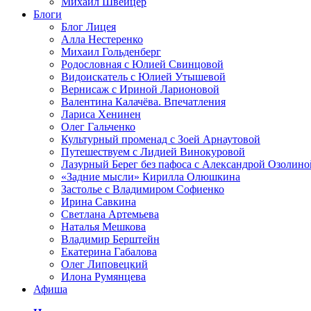
Михаил Швейцер
Блоги
Блог Лицея
Алла Нестеренко
Михаил Гольденберг
Родословная с Юлией Свинцовой
Видоискатель с Юлией Утышевой
Вернисаж с Ириной Ларионовой
Валентина Калачёва. Впечатления
Лариса Хенинен
Олег Гальченко
Культурный променад с Зоей Арнаутовой
Путешествуем с Лидией Винокуровой
Лазурный Берег без пафоса с Александрой Озолино
«Задние мысли» Кирилла Олюшкина
Застолье с Владимиром Софиенко
Ирина Савкина
Светлана Артемьева
Наталья Мешкова
Владимир Берштейн
Екатерина Габалова
Олег Липовецкий
Илона Румянцева
Афиша