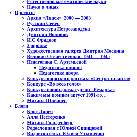
Естественно-математические науки
Наука в лицах
Проекты
Архив «Лицея». 2000 — 2003
Русский Север
Архитектура Петрозаводска
Дмитрий Новиков
И.С.Фрадков
Здоровье
Художественная галерея Дмитрия Москина
Великая Отечественная. 1941 — 1945
Педагогика С. Артемьевой
Педагогика школы
Педагогика двора
Конкурс короткого рассказа «Сестра таланта»
Конкурс «Во весь голос»
Конкурс новой драматургии «Ремарка»
Каким мы помним август 1991-го…
Михаил Швейцер
Блоги
Блог Лицея
Алла Нестеренко
Михаил Гольденберг
Родословная с Юлией Свинцовой
Видоискатель с Юлией Утышевой