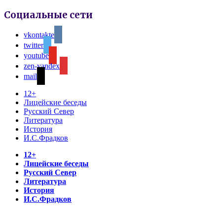
Социальные сети
vkontakte
twitter
youtube
zen-yandex
mail
12+
Лицейские беседы
Русский Север
Литература
История
И.С.Фрадков
12+
Лицейские беседы
Русский Север
Литература
История
И.С.Фрадков