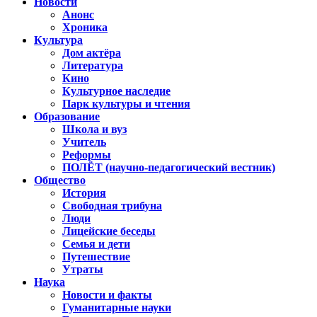
Новости
Анонс
Хроника
Культура
Дом актёра
Литература
Кино
Культурное наследие
Парк культуры и чтения
Образование
Школа и вуз
Учитель
Реформы
ПОЛЁТ (научно-педагогический вестник)
Общество
История
Свободная трибуна
Люди
Лицейские беседы
Семья и дети
Путешествие
Утраты
Наука
Новости и факты
Гуманитарные науки