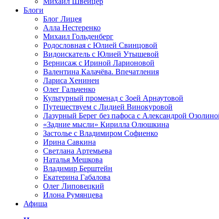
Михаил Швейцер
Блоги
Блог Лицея
Алла Нестеренко
Михаил Гольденберг
Родословная с Юлией Свинцовой
Видоискатель с Юлией Утышевой
Вернисаж с Ириной Ларионовой
Валентина Калачёва. Впечатления
Лариса Хенинен
Олег Гальченко
Культурный променад с Зоей Арнаутовой
Путешествуем с Лидией Винокуровой
Лазурный Берег без пафоса с Александрой Озолино
«Задние мысли» Кирилла Олюшкина
Застолье с Владимиром Софиенко
Ирина Савкина
Светлана Артемьева
Наталья Мешкова
Владимир Берштейн
Екатерина Габалова
Олег Липовецкий
Илона Румянцева
Афиша