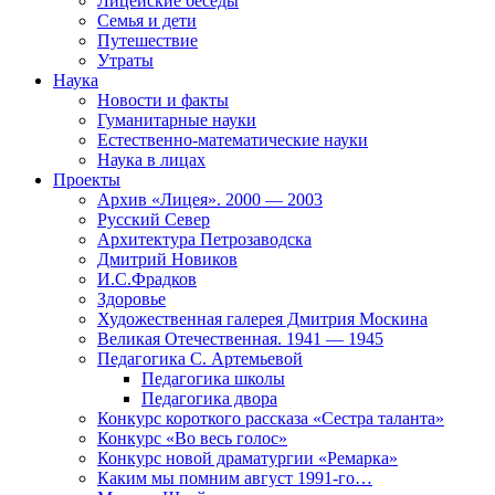
Лицейские беседы
Семья и дети
Путешествие
Утраты
Наука
Новости и факты
Гуманитарные науки
Естественно-математические науки
Наука в лицах
Проекты
Архив «Лицея». 2000 — 2003
Русский Север
Архитектура Петрозаводска
Дмитрий Новиков
И.С.Фрадков
Здоровье
Художественная галерея Дмитрия Москина
Великая Отечественная. 1941 — 1945
Педагогика С. Артемьевой
Педагогика школы
Педагогика двора
Конкурс короткого рассказа «Сестра таланта»
Конкурс «Во весь голос»
Конкурс новой драматургии «Ремарка»
Каким мы помним август 1991-го…