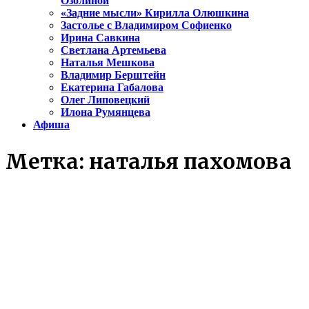
Озолиной
«Задние мысли» Кирилла Олюшкина
Застолье с Владимиром Софиенко
Ирина Савкина
Светлана Артемьева
Наталья Мешкова
Владимир Берштейн
Екатерина Габалова
Олег Липовецкий
Илона Румянцева
Афиша
Метка:
наталья пахомова