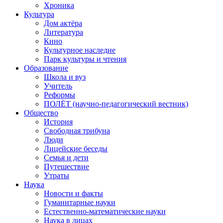
Хроника
Культура
Дом актёра
Литература
Кино
Культурное наследие
Парк культуры и чтения
Образование
Школа и вуз
Учитель
Реформы
ПОЛЁТ (научно-педагогический вестник)
Общество
История
Свободная трибуна
Люди
Лицейские беседы
Семья и дети
Путешествие
Утраты
Наука
Новости и факты
Гуманитарные науки
Естественно-математические науки
Наука в лицах