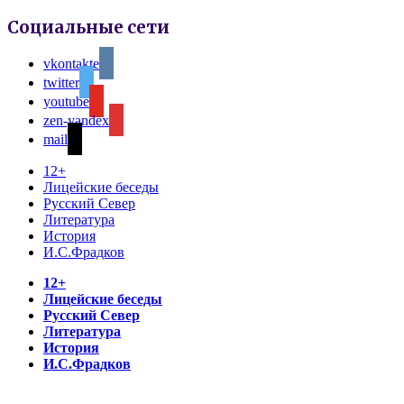
Социальные сети
vkontakte
twitter
youtube
zen-yandex
mail
12+
Лицейские беседы
Русский Север
Литература
История
И.С.Фрадков
12+
Лицейские беседы
Русский Север
Литература
История
И.С.Фрадков