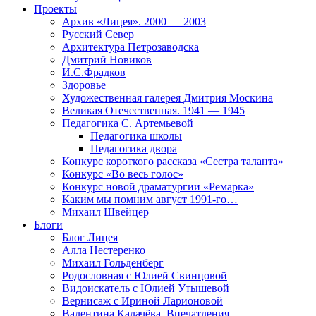
Проекты
Архив «Лицея». 2000 — 2003
Русский Север
Архитектура Петрозаводска
Дмитрий Новиков
И.С.Фрадков
Здоровье
Художественная галерея Дмитрия Москина
Великая Отечественная. 1941 — 1945
Педагогика С. Артемьевой
Педагогика школы
Педагогика двора
Конкурс короткого рассказа «Сестра таланта»
Конкурс «Во весь голос»
Конкурс новой драматургии «Ремарка»
Каким мы помним август 1991-го…
Михаил Швейцер
Блоги
Блог Лицея
Алла Нестеренко
Михаил Гольденберг
Родословная с Юлией Свинцовой
Видоискатель с Юлией Утышевой
Вернисаж с Ириной Ларионовой
Валентина Калачёва. Впечатления