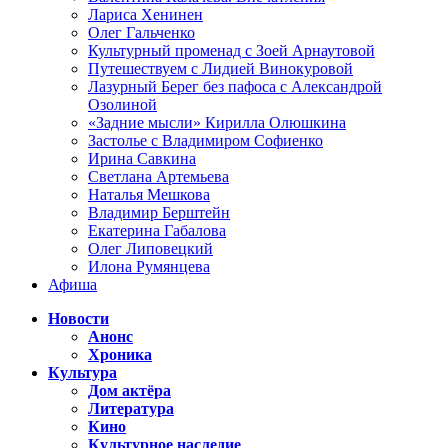
Лариса Хенинен
Олег Гальченко
Культурный променад с Зоей Арнаутовой
Путешествуем с Лидией Винокуровой
Лазурный Берег без пафоса с Александрой
Озолиной
«Задние мысли» Кирилла Олюшкина
Застолье с Владимиром Софиенко
Ирина Савкина
Светлана Артемьева
Наталья Мешкова
Владимир Берштейн
Екатерина Габалова
Олег Липовецкий
Илона Румянцева
Афиша
Новости
Анонс
Хроника
Культура
Дом актёра
Литература
Кино
Культурное наследие