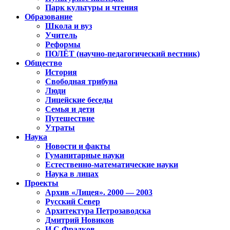
Парк культуры и чтения
Образование
Школа и вуз
Учитель
Реформы
ПОЛЁТ (научно-педагогический вестник)
Общество
История
Свободная трибуна
Люди
Лицейские беседы
Семья и дети
Путешествие
Утраты
Наука
Новости и факты
Гуманитарные науки
Естественно-математические науки
Наука в лицах
Проекты
Архив «Лицея». 2000 — 2003
Русский Север
Архитектура Петрозаводска
Дмитрий Новиков
И.С.Фрадков