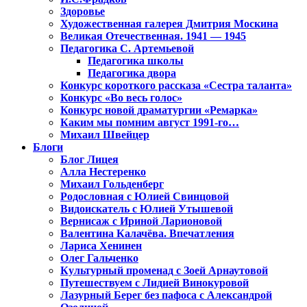
Здоровье
Художественная галерея Дмитрия Москина
Великая Отечественная. 1941 — 1945
Педагогика С. Артемьевой
Педагогика школы
Педагогика двора
Конкурс короткого рассказа «Сестра таланта»
Конкурс «Во весь голос»
Конкурс новой драматургии «Ремарка»
Каким мы помним август 1991-го…
Михаил Швейцер
Блоги
Блог Лицея
Алла Нестеренко
Михаил Гольденберг
Родословная с Юлией Свинцовой
Видоискатель с Юлией Утышевой
Вернисаж с Ириной Ларионовой
Валентина Калачёва. Впечатления
Лариса Хенинен
Олег Гальченко
Культурный променад с Зоей Арнаутовой
Путешествуем с Лидией Винокуровой
Лазурный Берег без пафоса с Александрой