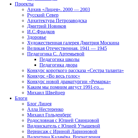
Проекты
Архив «Лицея». 2000 — 2003
Русский Север
Архитектура Петрозаводска
Дмитрий Новиков
И.С.Фрадков
Здоровье
Художественная галерея Дмитрия Москина
Великая Отечественная. 1941 — 1945
Педагогика С. Артемьевой
Педагогика школы
Педагогика двора
Конкурс короткого рассказа «Сестра таланта»
Конкурс «Во весь голос»
Конкурс новой драматургии «Ремарка»
Каким мы помним август 1991-го…
Михаил Швейцер
Блоги
Блог Лицея
Алла Нестеренко
Михаил Гольденберг
Родословная с Юлией Свинцовой
Видоискатель с Юлией Утышевой
Вернисаж с Ириной Ларионовой
Валентина Калачёва. Впечатления