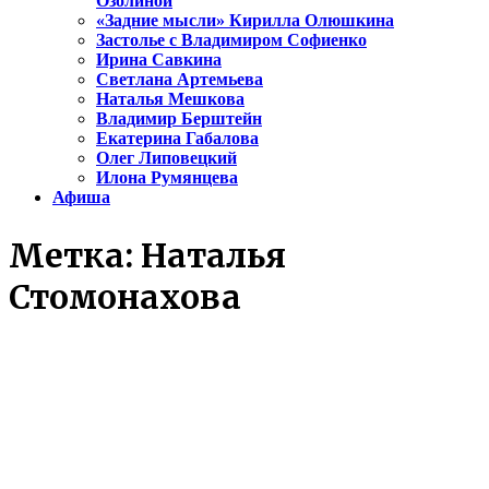
Озолиной
«Задние мысли» Кирилла Олюшкина
Застолье с Владимиром Софиенко
Ирина Савкина
Светлана Артемьева
Наталья Мешкова
Владимир Берштейн
Екатерина Габалова
Олег Липовецкий
Илона Румянцева
Афиша
Метка:
Наталья
Стомонахова