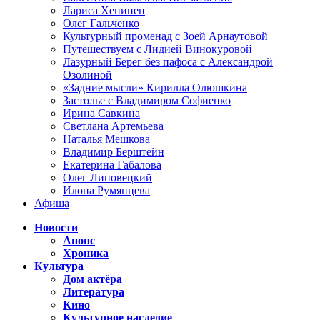
Лариса Хенинен
Олег Гальченко
Культурный променад с Зоей Арнаутовой
Путешествуем с Лидией Винокуровой
Лазурный Берег без пафоса с Александрой
Озолиной
«Задние мысли» Кирилла Олюшкина
Застолье с Владимиром Софиенко
Ирина Савкина
Светлана Артемьева
Наталья Мешкова
Владимир Берштейн
Екатерина Габалова
Олег Липовецкий
Илона Румянцева
Афиша
Новости
Анонс
Хроника
Культура
Дом актёра
Литература
Кино
Культурное наследие