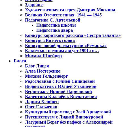
Здоровье
Художественная галерея Дмитрия Москина
Великая Отечественная. 1941 — 1945
Педагогика С. Артемьевой
Педагогика школы
Педагогика двора
Конкурс короткого рассказа «Сестра таланта»
Конкурс «Во весь голос»
Конкурс новой драматургии «Ремарка»
Каким мы помним август 1991-го…
Михаил Швейцер
Блоги
Блог Лицея
Алла Нестеренко
Михаил Гольденберг
Родословная с Юлией Свинцовой
Видоискатель с Юлией Утышевой
Вернисаж с Ириной Ларионовой
Валентина Калачёва. Впечатления
Лариса Хенинен
Олег Гальченко
Культурный променад с Зоей Арнаутовой
Путешествуем с Лидией Винокуровой
Лазурный Берег без пафоса с Александрой