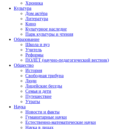
Хроника
Культура
Дом актёра
Литература
Кино
Культурное наследие
Парк культуры и чтения
Образование
Школа и вуз
Учитель
Реформы
ПОЛЁТ (научно-педагогический вестник)
Общество
История
Свободная трибуна
Люди
Лицейские беседы
Семья и дети
Путешествие
Утраты
Наука
Новости и факты
Гуманитарные науки
Естественно-математические науки
Наука в лицах