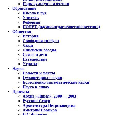
Парк культуры и чтения
Образование
Школа и вуз
Учитель
Реформы
ПОЛЁТ (научно-педагогический вестник)
Общество
История
Свободная трибуна
Люди
Лицейские беседы
Семья и дети
Путешествие
Утраты
Наука
Новости и факты
Гуманитарные науки
Естественно-математические науки
Наука в лицах
Проекты
Архив «Лицея». 2000 — 2003
Русский Север
Архитектура Петрозаводска
Дмитрий Новиков
И.С.Фрадков