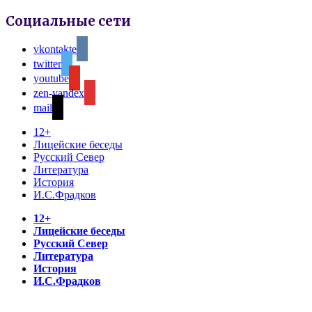
Социальные сети
vkontakte
twitter
youtube
zen-yandex
mail
12+
Лицейские беседы
Русский Север
Литература
История
И.С.Фрадков
12+
Лицейские беседы
Русский Север
Литература
История
И.С.Фрадков