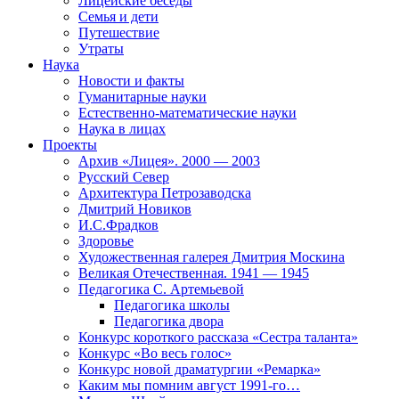
Лицейские беседы
Семья и дети
Путешествие
Утраты
Наука
Новости и факты
Гуманитарные науки
Естественно-математические науки
Наука в лицах
Проекты
Архив «Лицея». 2000 — 2003
Русский Север
Архитектура Петрозаводска
Дмитрий Новиков
И.С.Фрадков
Здоровье
Художественная галерея Дмитрия Москина
Великая Отечественная. 1941 — 1945
Педагогика С. Артемьевой
Педагогика школы
Педагогика двора
Конкурс короткого рассказа «Сестра таланта»
Конкурс «Во весь голос»
Конкурс новой драматургии «Ремарка»
Каким мы помним август 1991-го…