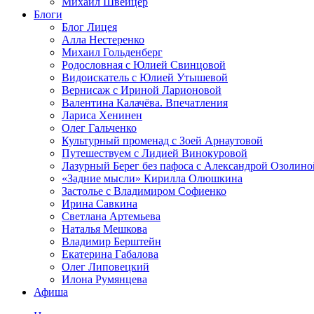
Михаил Швейцер
Блоги
Блог Лицея
Алла Нестеренко
Михаил Гольденберг
Родословная с Юлией Свинцовой
Видоискатель с Юлией Утышевой
Вернисаж с Ириной Ларионовой
Валентина Калачёва. Впечатления
Лариса Хенинен
Олег Гальченко
Культурный променад с Зоей Арнаутовой
Путешествуем с Лидией Винокуровой
Лазурный Берег без пафоса с Александрой Озолино
«Задние мысли» Кирилла Олюшкина
Застолье с Владимиром Софиенко
Ирина Савкина
Светлана Артемьева
Наталья Мешкова
Владимир Берштейн
Екатерина Габалова
Олег Липовецкий
Илона Румянцева
Афиша