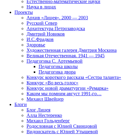
Естественно-математические науки
Наука в лицах
Проекты
Архив «Лицея». 2000 — 2003
Русский Север
Архитектура Петрозаводска
Дмитрий Новиков
И.С.Фрадков
Здоровье
Художественная галерея Дмитрия Москина
Великая Отечественная. 1941 — 1945
Педагогика С. Артемьевой
Педагогика школы
Педагогика двора
Конкурс короткого рассказа «Сестра таланта»
Конкурс «Во весь голос»
Конкурс новой драматургии «Ремарка»
Каким мы помним август 1991-го…
Михаил Швейцер
Блоги
Блог Лицея
Алла Нестеренко
Михаил Гольденберг
Родословная с Юлией Свинцовой
Видоискатель с Юлией Утышевой