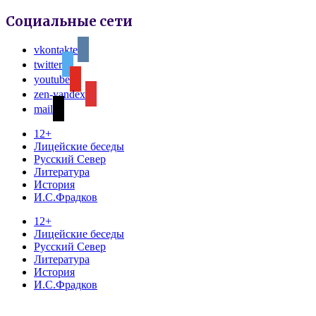
Социальные сети
vkontakte
twitter
youtube
zen-yandex
mail
12+
Лицейские беседы
Русский Север
Литература
История
И.С.Фрадков
12+
Лицейские беседы
Русский Север
Литература
История
И.С.Фрадков