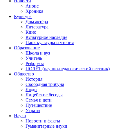
Новости
Анонс
Хроника
Культура
Дом актёра
Литература
Кино
Культурное наследие
Парк культуры и чтения
Образование
Школа и вуз
Учитель
Реформы
ПОЛЁТ (научно-педагогический вестник)
Общество
История
Свободная трибуна
Люди
Лицейские беседы
Семья и дети
Путешествие
Утраты
Наука
Новости и факты
Гуманитарные науки