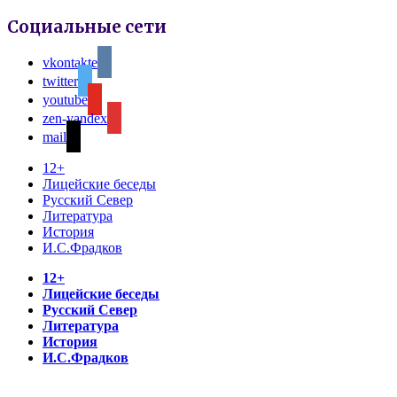
Социальные сети
vkontakte
twitter
youtube
zen-yandex
mail
12+
Лицейские беседы
Русский Север
Литература
История
И.С.Фрадков
12+
Лицейские беседы
Русский Север
Литература
История
И.С.Фрадков