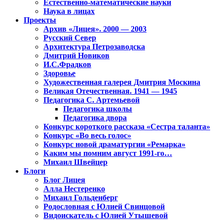
Естественно-математические науки
Наука в лицах
Проекты
Архив «Лицея». 2000 — 2003
Русский Север
Архитектура Петрозаводска
Дмитрий Новиков
И.С.Фрадков
Здоровье
Художественная галерея Дмитрия Москина
Великая Отечественная. 1941 — 1945
Педагогика С. Артемьевой
Педагогика школы
Педагогика двора
Конкурс короткого рассказа «Сестра таланта»
Конкурс «Во весь голос»
Конкурс новой драматургии «Ремарка»
Каким мы помним август 1991-го…
Михаил Швейцер
Блоги
Блог Лицея
Алла Нестеренко
Михаил Гольденберг
Родословная с Юлией Свинцовой
Видоискатель с Юлией Утышевой