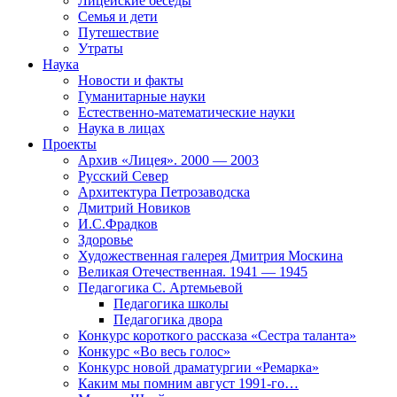
Лицейские беседы
Семья и дети
Путешествие
Утраты
Наука
Новости и факты
Гуманитарные науки
Естественно-математические науки
Наука в лицах
Проекты
Архив «Лицея». 2000 — 2003
Русский Север
Архитектура Петрозаводска
Дмитрий Новиков
И.С.Фрадков
Здоровье
Художественная галерея Дмитрия Москина
Великая Отечественная. 1941 — 1945
Педагогика С. Артемьевой
Педагогика школы
Педагогика двора
Конкурс короткого рассказа «Сестра таланта»
Конкурс «Во весь голос»
Конкурс новой драматургии «Ремарка»
Каким мы помним август 1991-го…