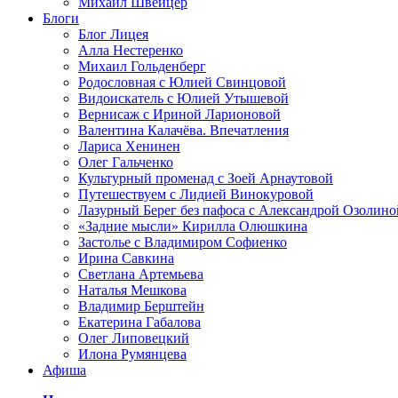
Михаил Швейцер
Блоги
Блог Лицея
Алла Нестеренко
Михаил Гольденберг
Родословная с Юлией Свинцовой
Видоискатель с Юлией Утышевой
Вернисаж с Ириной Ларионовой
Валентина Калачёва. Впечатления
Лариса Хенинен
Олег Гальченко
Культурный променад с Зоей Арнаутовой
Путешествуем с Лидией Винокуровой
Лазурный Берег без пафоса с Александрой Озолино
«Задние мысли» Кирилла Олюшкина
Застолье с Владимиром Софиенко
Ирина Савкина
Светлана Артемьева
Наталья Мешкова
Владимир Берштейн
Екатерина Габалова
Олег Липовецкий
Илона Румянцева
Афиша