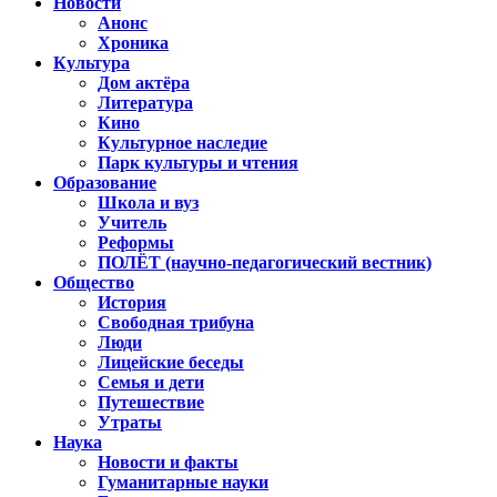
Новости
Анонс
Хроника
Культура
Дом актёра
Литература
Кино
Культурное наследие
Парк культуры и чтения
Образование
Школа и вуз
Учитель
Реформы
ПОЛЁТ (научно-педагогический вестник)
Общество
История
Свободная трибуна
Люди
Лицейские беседы
Семья и дети
Путешествие
Утраты
Наука
Новости и факты
Гуманитарные науки