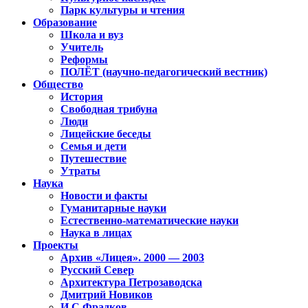
Парк культуры и чтения
Образование
Школа и вуз
Учитель
Реформы
ПОЛЁТ (научно-педагогический вестник)
Общество
История
Свободная трибуна
Люди
Лицейские беседы
Семья и дети
Путешествие
Утраты
Наука
Новости и факты
Гуманитарные науки
Естественно-математические науки
Наука в лицах
Проекты
Архив «Лицея». 2000 — 2003
Русский Север
Архитектура Петрозаводска
Дмитрий Новиков
И.С.Фрадков