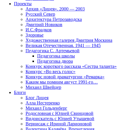
Проекты
Архив «Лицея». 2000 — 2003
Русский Север
Архитектура Петрозаводска
Дмитрий Новиков
И.С.Фрадков
Здоровье
Художественная галерея Дмитрия Москина
Великая Отечественная. 1941 — 1945
Педагогика С. Артемьевой
Педагогика школы
Педагогика двора
Конкурс короткого рассказа «Сестра таланта»
Конкурс «Во весь голос»
Конкурс новой драматургии «Ремарка»
Каким мы помним август 1991-го…
Михаил Швейцер
Блоги
Блог Лицея
Алла Нестеренко
Михаил Гольденберг
Родословная с Юлией Свинцовой
Видоискатель с Юлией Утышевой
Вернисаж с Ириной Ларионовой
Валентина Калачёва. Впечатления