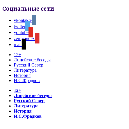
Социальные сети
vkontakte
twitter
youtube
zen-yandex
mail
12+
Лицейские беседы
Русский Север
Литература
История
И.С.Фрадков
12+
Лицейские беседы
Русский Север
Литература
История
И.С.Фрадков