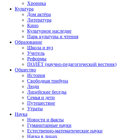
Хроника
Культура
Дом актёра
Литература
Кино
Культурное наследие
Парк культуры и чтения
Образование
Школа и вуз
Учитель
Реформы
ПОЛЁТ (научно-педагогический вестник)
Общество
История
Свободная трибуна
Люди
Лицейские беседы
Семья и дети
Путешествие
Утраты
Наука
Новости и факты
Гуманитарные науки
Естественно-математические науки
Наука в лицах