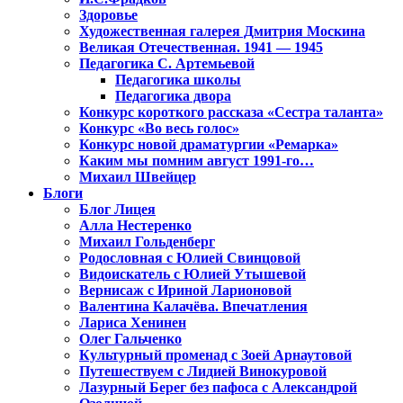
Здоровье
Художественная галерея Дмитрия Москина
Великая Отечественная. 1941 — 1945
Педагогика С. Артемьевой
Педагогика школы
Педагогика двора
Конкурс короткого рассказа «Сестра таланта»
Конкурс «Во весь голос»
Конкурс новой драматургии «Ремарка»
Каким мы помним август 1991-го…
Михаил Швейцер
Блоги
Блог Лицея
Алла Нестеренко
Михаил Гольденберг
Родословная с Юлией Свинцовой
Видоискатель с Юлией Утышевой
Вернисаж с Ириной Ларионовой
Валентина Калачёва. Впечатления
Лариса Хенинен
Олег Гальченко
Культурный променад с Зоей Арнаутовой
Путешествуем с Лидией Винокуровой
Лазурный Берег без пафоса с Александрой