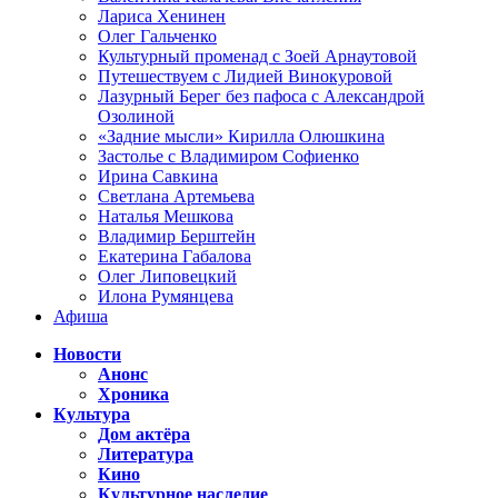
Лариса Хенинен
Олег Гальченко
Культурный променад с Зоей Арнаутовой
Путешествуем с Лидией Винокуровой
Лазурный Берег без пафоса с Александрой
Озолиной
«Задние мысли» Кирилла Олюшкина
Застолье с Владимиром Софиенко
Ирина Савкина
Светлана Артемьева
Наталья Мешкова
Владимир Берштейн
Екатерина Габалова
Олег Липовецкий
Илона Румянцева
Афиша
Новости
Анонс
Хроника
Культура
Дом актёра
Литература
Кино
Культурное наследие