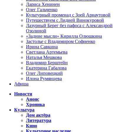
Лариса Хенинен
Олег Гальченко
Культурный променад с Зоей Арнаутовой
Путешествуем с Лидией Винокуровой
Лазурный Берег без пафоса с Александрой
Озолиной
«Задние мысли» Кирилла Олюшкина
Застолье с Владимиром Софиенко
Ирина Савкина
Светлана Артемьева
Наталья Мешкова
Владимир Берштейн
Екатерина Габалова
Олег Липовецкий
Илона Румянцева
Афиша
Новости
Анонс
Хроника
Культура
Дом актёра
Литература
Кино
Культурное наследие