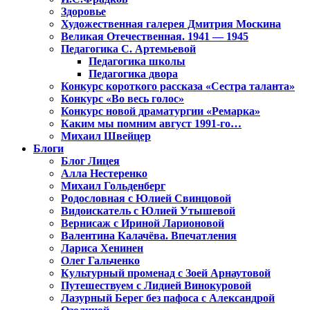
Здоровье
Художественная галерея Дмитрия Москина
Великая Отечественная. 1941 — 1945
Педагогика С. Артемьевой
Педагогика школы
Педагогика двора
Конкурс короткого рассказа «Сестра таланта»
Конкурс «Во весь голос»
Конкурс новой драматургии «Ремарка»
Каким мы помним август 1991-го…
Михаил Швейцер
Блоги
Блог Лицея
Алла Нестеренко
Михаил Гольденберг
Родословная с Юлией Свинцовой
Видоискатель с Юлией Утышевой
Вернисаж с Ириной Ларионовой
Валентина Калачёва. Впечатления
Лариса Хенинен
Олег Гальченко
Культурный променад с Зоей Арнаутовой
Путешествуем с Лидией Винокуровой
Лазурный Берег без пафоса с Александрой