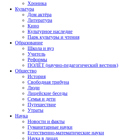
Хроника
Культура
Дом актёра
Литература
Кино
Культурное наследие
Парк культуры и чтения
Образование
Школа и вуз
Учитель
Реформы
ПОЛЁТ (научно-педагогический вестник)
Общество
История
Свободная трибуна
Люди
Лицейские беседы
Семья и дети
Путешествие
Утраты
Наука
Новости и факты
Гуманитарные науки
Естественно-математические науки
Наука в лицах