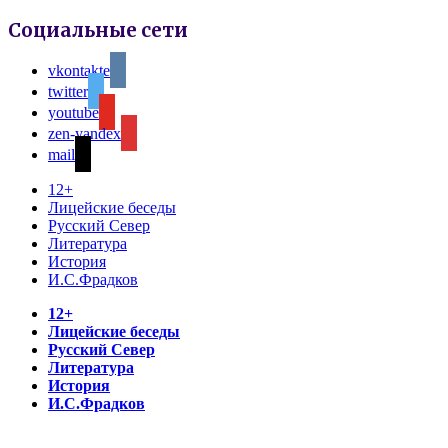
Социальные сети
vkontakte
twitter
youtube
zen-yandex
mail
12+
Лицейские беседы
Русский Север
Литература
История
И.С.Фрадков
12+
Лицейские беседы
Русский Север
Литература
История
И.С.Фрадков