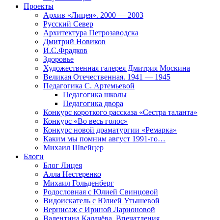
Проекты
Архив «Лицея». 2000 — 2003
Русский Север
Архитектура Петрозаводска
Дмитрий Новиков
И.С.Фрадков
Здоровье
Художественная галерея Дмитрия Москина
Великая Отечественная. 1941 — 1945
Педагогика С. Артемьевой
Педагогика школы
Педагогика двора
Конкурс короткого рассказа «Сестра таланта»
Конкурс «Во весь голос»
Конкурс новой драматургии «Ремарка»
Каким мы помним август 1991-го…
Михаил Швейцер
Блоги
Блог Лицея
Алла Нестеренко
Михаил Гольденберг
Родословная с Юлией Свинцовой
Видоискатель с Юлией Утышевой
Вернисаж с Ириной Ларионовой
Валентина Калачёва. Впечатления