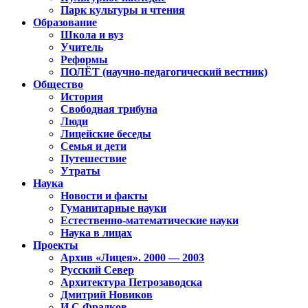
Парк культуры и чтения
Образование
Школа и вуз
Учитель
Реформы
ПОЛЁТ (научно-педагогический вестник)
Общество
История
Свободная трибуна
Люди
Лицейские беседы
Семья и дети
Путешествие
Утраты
Наука
Новости и факты
Гуманитарные науки
Естественно-математические науки
Наука в лицах
Проекты
Архив «Лицея». 2000 — 2003
Русский Север
Архитектура Петрозаводска
Дмитрий Новиков
И.С.Фрадков