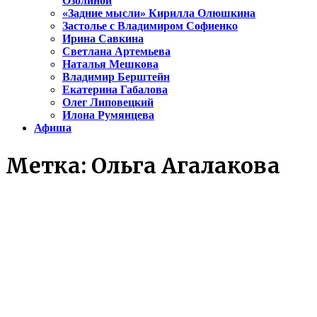
Озолиной
«Задние мысли» Кирилла Олюшкина
Застолье с Владимиром Софиенко
Ирина Савкина
Светлана Артемьева
Наталья Мешкова
Владимир Берштейн
Екатерина Габалова
Олег Липовецкий
Илона Румянцева
Афиша
Метка:
Ольга Агалакова