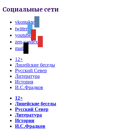
Социальные сети
vkontakte
twitter
youtube
zen-yandex
mail
12+
Лицейские беседы
Русский Север
Литература
История
И.С.Фрадков
12+
Лицейские беседы
Русский Север
Литература
История
И.С.Фрадков