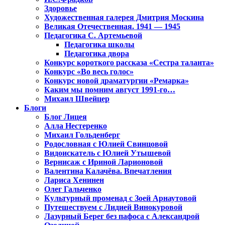
Здоровье
Художественная галерея Дмитрия Москина
Великая Отечественная. 1941 — 1945
Педагогика С. Артемьевой
Педагогика школы
Педагогика двора
Конкурс короткого рассказа «Сестра таланта»
Конкурс «Во весь голос»
Конкурс новой драматургии «Ремарка»
Каким мы помним август 1991-го…
Михаил Швейцер
Блоги
Блог Лицея
Алла Нестеренко
Михаил Гольденберг
Родословная с Юлией Свинцовой
Видоискатель с Юлией Утышевой
Вернисаж с Ириной Ларионовой
Валентина Калачёва. Впечатления
Лариса Хенинен
Олег Гальченко
Культурный променад с Зоей Арнаутовой
Путешествуем с Лидией Винокуровой
Лазурный Берег без пафоса с Александрой