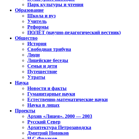
Парк культуры и чтения
Образование
Школа и вуз
Учитель
Реформы
ПОЛЁТ (научно-педагогический вестник)
Общество
История
Свободная трибуна
Люди
Лицейские беседы
Семья и дети
Путешествие
Утраты
Наука
Новости и факты
Гуманитарные науки
Естественно-математические науки
Наука в лицах
Проекты
Архив «Лицея». 2000 — 2003
Русский Север
Архитектура Петрозаводска
Дмитрий Новиков
И.С.Фрадков