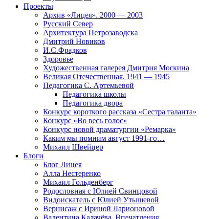
Проекты
Архив «Лицея». 2000 — 2003
Русский Север
Архитектура Петрозаводска
Дмитрий Новиков
И.С.Фрадков
Здоровье
Художественная галерея Дмитрия Москина
Великая Отечественная. 1941 — 1945
Педагогика С. Артемьевой
Педагогика школы
Педагогика двора
Конкурс короткого рассказа «Сестра таланта»
Конкурс «Во весь голос»
Конкурс новой драматургии «Ремарка»
Каким мы помним август 1991-го…
Михаил Швейцер
Блоги
Блог Лицея
Алла Нестеренко
Михаил Гольденберг
Родословная с Юлией Свинцовой
Видоискатель с Юлией Утышевой
Вернисаж с Ириной Ларионовой
Валентина Калачёва. Впечатления