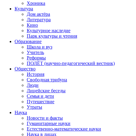
Хроника
Культура
Дом актёра
Литература
Кино
Культурное наследие
Парк культуры и чтения
Образование
Школа и вуз
Учитель
Реформы
ПОЛЁТ (научно-педагогический вестник)
Общество
История
Свободная трибуна
Люди
Лицейские беседы
Семья и дети
Путешествие
Утраты
Наука
Новости и факты
Гуманитарные науки
Естественно-математические науки
Наука в лицах