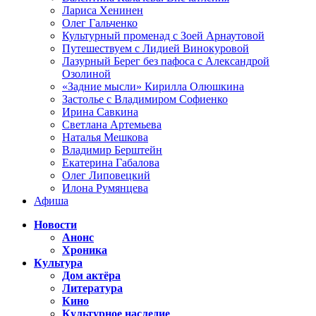
Лариса Хенинен
Олег Гальченко
Культурный променад с Зоей Арнаутовой
Путешествуем с Лидией Винокуровой
Лазурный Берег без пафоса с Александрой
Озолиной
«Задние мысли» Кирилла Олюшкина
Застолье с Владимиром Софиенко
Ирина Савкина
Светлана Артемьева
Наталья Мешкова
Владимир Берштейн
Екатерина Габалова
Олег Липовецкий
Илона Румянцева
Афиша
Новости
Анонс
Хроника
Культура
Дом актёра
Литература
Кино
Культурное наследие