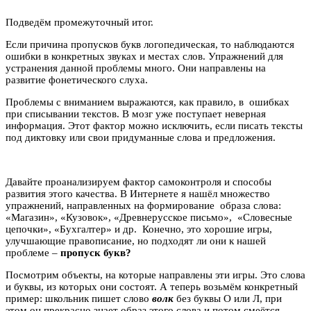
Подведём промежуточный итог.
Если причина пропусков букв логопедическая, то наблюдаются
ошибки в конкретных звуках и местах слов. Упражнений для
устранения данной проблемы много. Они направлены на
развитие фонетического слуха.
Проблемы с вниманием выражаются, как правило, в ошибках
при списывании текстов. В мозг уже поступает неверная
информация. Этот фактор можно исключить, если писать тексты
под диктовку или свои придуманные слова и предложения.
Давайте проанализируем фактор самоконтроля и способы
развития этого качества. В Интернете я нашёл множество
упражнений, направленных на формирование образа слова:
«Магазин», «Кузовок», «Древнерусское письмо», «Словесные
цепочки», «Бухгалтер» и др. Конечно, это хорошие игры,
улучшающие правописание, но подходят ли они к нашей
проблеме –
пропуск букв?
Посмотрим объекты, на которые направлены эти игры. Это слова
и буквы, из которых они состоят. А теперь возьмём конкретный
пример: школьник пишет слово
волк
без буквы О или Л, при
этом он прекрасно знает образ этого слова и потом смеётся,