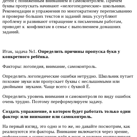
детей с пониженным вниманием и самоконтролем. Причём
буквы пропускать начинают «нелогопедические» школьники.
Рекомендации и упражнения по многократному переписыванию
и проверке больших текстов и заданий лишь усугубляют
проблему и развивают отвращение к письменным работам,
приводят к конфликтам в семье с выполнением домашних
заданий.
Итак, задача №1.
Определить причины пропуска букв у
конкретного ребёнка.
Факторы: логопедия, внимание, самоконтроль.
Определить логопедические ошибки нетрудно. Школьник путает
похожие звуки или пропускает буквы с неслышимыми или
двойными звуками. Чаще всего с буквой Ё.
Определить уровень внимания и самоконтроля по виду ошибок
очень трудно. Поэтому переформулируем задачу.
Создать упражнение, в котором будет работать только один
фактор: или внимание или самоконтроль.
На первый взгляд, это одно и то же, но давайте посмотрим, как
реализуются эти факторы. Внимание включается через зрение,
информация о написанном идёт в мозг, и человек контролирует