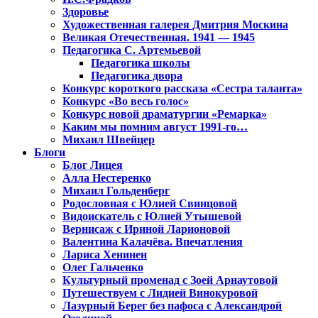
Здоровье
Художественная галерея Дмитрия Москина
Великая Отечественная. 1941 — 1945
Педагогика С. Артемьевой
Педагогика школы
Педагогика двора
Конкурс короткого рассказа «Сестра таланта»
Конкурс «Во весь голос»
Конкурс новой драматургии «Ремарка»
Каким мы помним август 1991-го…
Михаил Швейцер
Блоги
Блог Лицея
Алла Нестеренко
Михаил Гольденберг
Родословная с Юлией Свинцовой
Видоискатель с Юлией Утышевой
Вернисаж с Ириной Ларионовой
Валентина Калачёва. Впечатления
Лариса Хенинен
Олег Гальченко
Культурный променад с Зоей Арнаутовой
Путешествуем с Лидией Винокуровой
Лазурный Берег без пафоса с Александрой