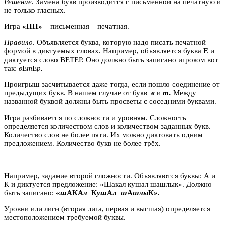
Решение
. Замена букв производится с письменной на печатную и
не только гласных.
Игра
«ПП»
– письменная – печатная.
Правило
. Объявляется буква, которую надо писать печатной
формой в диктуемых словах. Например, объявляется буква
Е
и
диктуется слово ВЕТЕР. Оно должно быть записано игроком вот
так:
в
Е
т
Е
р.
Проигрыш засчитывается даже тогда, если пошло соединение от
предыдущих букв. В нашем случае от букв
в
и
т.
Между
названной буквой должны быть просветы с соседними буквами.
Игра разбивается по сложности и уровням. Сложность
определяется количеством слов и количеством заданных букв.
Количество слов не более пяти. Их можно диктовать одним
предложением. Количество букв не более трёх.
Например, задание второй сложности. Объявляются буквы: А и
К и диктуется предложение: «Шакал кушал шашлык». Должно
быть записано: «
ш
АКА
л
К
уш
А
л ш
А
шлы
К
».
Уровни или лиги (вторая лига, первая и высшая) определяется
местоположением требуемой буквы.