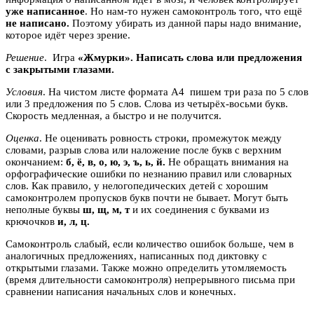
уже написанное
. Но нам-то нужен самоконтроль того, что ещё
не написано.
Поэтому убирать из данной пары надо внимание,
которое идёт через зрение.
Решение
. Игра
«Жмурки».
Написать слова или предложения
с закрытыми глазами.
Условия
. На чистом листе формата А4 пишем три раза по 5 слов
или 3 предложения по 5 слов. Слова из четырёх-восьми букв.
Скорость медленная, а быстро и не получится.
Оценка
. Не оценивать ровность строки, промежуток между
словами, разрыв слова или наложение после букв с верхним
окончанием:
б, ё, в, о, ю, э, ъ, ь, й.
Не обращать внимания на
орфографические ошибки по незнанию правил или словарных
слов. Как правило, у нелогопедических детей с хорошим
самоконтролем пропусков букв почти не бывает. Могут быть
неполные буквы
ш, щ, м, т
и их соединения с буквами из
крючочков
и, л, ц.
Самоконтроль слабый, если количество ошибок больше, чем в
аналогичных предложениях, написанных под диктовку с
открытыми глазами. Также можно определить утомляемость
(время длительности самоконтроля) непрерывного письма при
сравнении написания начальных слов и конечных.