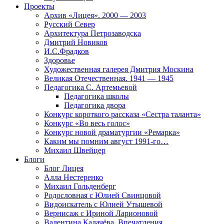
Проекты
Архив «Лицея». 2000 — 2003
Русский Север
Архитектура Петрозаводска
Дмитрий Новиков
И.С.Фрадков
Здоровье
Художественная галерея Дмитрия Москина
Великая Отечественная. 1941 — 1945
Педагогика С. Артемьевой
Педагогика школы
Педагогика двора
Конкурс короткого рассказа «Сестра таланта»
Конкурс «Во весь голос»
Конкурс новой драматургии «Ремарка»
Каким мы помним август 1991-го…
Михаил Швейцер
Блоги
Блог Лицея
Алла Нестеренко
Михаил Гольденберг
Родословная с Юлией Свинцовой
Видоискатель с Юлией Утышевой
Вернисаж с Ириной Ларионовой
Валентина Калачёва. Впечатления