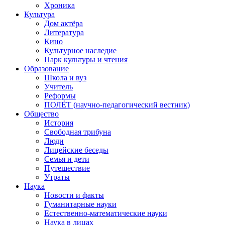
Хроника
Культура
Дом актёра
Литература
Кино
Культурное наследие
Парк культуры и чтения
Образование
Школа и вуз
Учитель
Реформы
ПОЛЁТ (научно-педагогический вестник)
Общество
История
Свободная трибуна
Люди
Лицейские беседы
Семья и дети
Путешествие
Утраты
Наука
Новости и факты
Гуманитарные науки
Естественно-математические науки
Наука в лицах