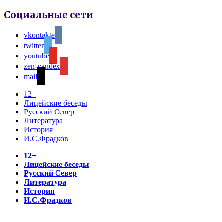
Социальные сети
vkontakte
twitter
youtube
zen-yandex
mail
12+
Лицейские беседы
Русский Север
Литература
История
И.С.Фрадков
12+
Лицейские беседы
Русский Север
Литература
История
И.С.Фрадков