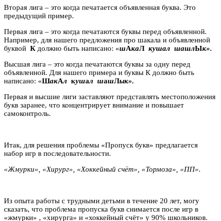
Вторая лига – это когда печатается объявленная буква. Это
предыдущий пример.
Первая лига – это когда печатаются буквы перед объявленной.
Например, для нашего предложения про шакала и объявленной
буквой
К
должно быть написано: «
ш
А
ка
Л
кушал шашл
Ы
к».
Высшая лига – это когда печатаются буквы за одну перед
объявленной. Для нашего примера и буквы К должно быть
написано: «
Ш
ак
А
л
к
уш
а
л ш
а
ш
Л
ык».
Первая и высшие лиги заставляют представлять местоположения
букв заранее, что концентрирует внимание и повышает
самоконтроль.
Итак, для решения проблемы «Пропуск букв» предлагается
набор игр в последовательности.
«Жмурки», «Хирург», «Хоккейный счёт», «Тормоза», «ПП».
Из опыта работы с трудными детьми в течение 20 лет, могу
сказать, что проблема пропуска букв снимается после игр в
«жмурки» , «хирурга» и «хоккейный счёт» у 90% школьников.