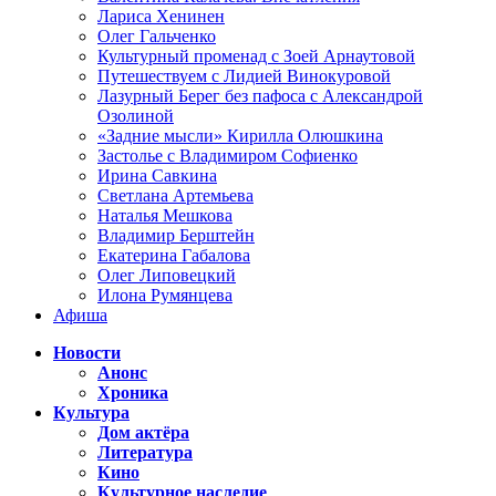
Лариса Хенинен
Олег Гальченко
Культурный променад с Зоей Арнаутовой
Путешествуем с Лидией Винокуровой
Лазурный Берег без пафоса с Александрой
Озолиной
«Задние мысли» Кирилла Олюшкина
Застолье с Владимиром Софиенко
Ирина Савкина
Светлана Артемьева
Наталья Мешкова
Владимир Берштейн
Екатерина Габалова
Олег Липовецкий
Илона Румянцева
Афиша
Новости
Анонс
Хроника
Культура
Дом актёра
Литература
Кино
Культурное наследие