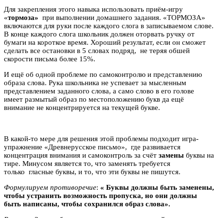
Для закрепления этого навыка использовать приём-игру
«
тормоза»
при выполнении домашнего задания. «ТОРМОЗА»
включаются для руки после каждого слога в записываемом слове.
В конце каждого слога школьник должен оторвать ручку от
бумаги на короткое время. Хороший результат, если он сможет
сделать все остановки в 5 словах подряд, не теряя обшей
скорости письма более 15%.
И ещё об одной проблеме по самоконтролю и представлению
образа слова. Рука школьника не успевает за мысленным
представлением заданного слова, а само слово в его голове
имеет размытый образ по местоположению букв да ещё
внимание не концентрируется на текущей букве.
В какой-то мере для решения этой проблемы подходит игра-
упражнение «Древнерусское письмо», где развивается
концентрация внимания и самоконтроль за счёт
замены
буквы на
тире. Минусом является то, что заменять требуется
только гласные буквы, и то, что эти буквы не пишутся.
Формулируем противоречие
:
« Буквы должны быть заменены,
чтобы устранить возможность пропуска, но они должны
быть написаны, чтобы сохранился образ слова».