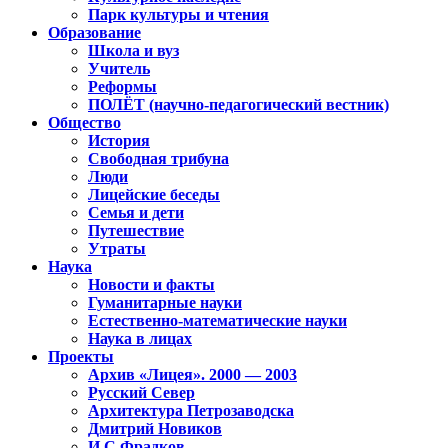
Парк культуры и чтения
Образование
Школа и вуз
Учитель
Реформы
ПОЛЁТ (научно-педагогический вестник)
Общество
История
Свободная трибуна
Люди
Лицейские беседы
Семья и дети
Путешествие
Утраты
Наука
Новости и факты
Гуманитарные науки
Естественно-математические науки
Наука в лицах
Проекты
Архив «Лицея». 2000 — 2003
Русский Север
Архитектура Петрозаводска
Дмитрий Новиков
И.С.Фрадков