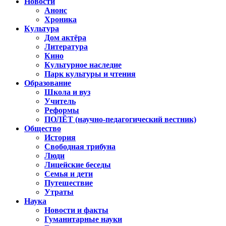
Новости
Анонс
Хроника
Культура
Дом актёра
Литература
Кино
Культурное наследие
Парк культуры и чтения
Образование
Школа и вуз
Учитель
Реформы
ПОЛЁТ (научно-педагогический вестник)
Общество
История
Свободная трибуна
Люди
Лицейские беседы
Семья и дети
Путешествие
Утраты
Наука
Новости и факты
Гуманитарные науки