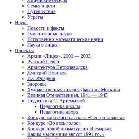
Лицейские беседы
Семья и дети
Путешествие
Утраты
Наука
Новости и факты
Гуманитарные науки
Естественно-математические науки
Наука в лицах
Проекты
Архив «Лицея». 2000 — 2003
Русский Север
Архитектура Петрозаводска
Дмитрий Новиков
И.С.Фрадков
Здоровье
Художественная галерея Дмитрия Москина
Великая Отечественная. 1941 — 1945
Педагогика С. Артемьевой
Педагогика школы
Педагогика двора
Конкурс короткого рассказа «Сестра таланта»
Конкурс «Во весь голос»
Конкурс новой драматургии «Ремарка»
Каким мы помним август 1991-го…