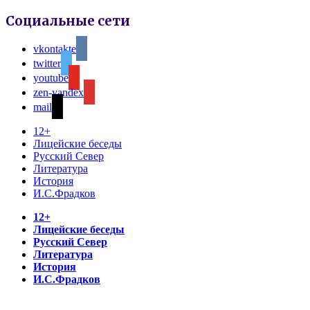
Социальные сети
vkontakte
twitter
youtube
zen-yandex
mail
12+
Лицейские беседы
Русский Север
Литература
История
И.С.Фрадков
12+
Лицейские беседы
Русский Север
Литература
История
И.С.Фрадков