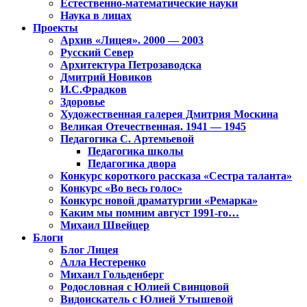
Естественно-математические науки
Наука в лицах
Проекты
Архив «Лицея». 2000 — 2003
Русский Север
Архитектура Петрозаводска
Дмитрий Новиков
И.С.Фрадков
Здоровье
Художественная галерея Дмитрия Москина
Великая Отечественная. 1941 — 1945
Педагогика С. Артемьевой
Педагогика школы
Педагогика двора
Конкурс короткого рассказа «Сестра таланта»
Конкурс «Во весь голос»
Конкурс новой драматургии «Ремарка»
Каким мы помним август 1991-го…
Михаил Швейцер
Блоги
Блог Лицея
Алла Нестеренко
Михаил Гольденберг
Родословная с Юлией Свинцовой
Видоискатель с Юлией Утышевой