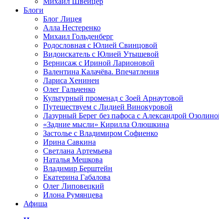
Михаил Швейцер
Блоги
Блог Лицея
Алла Нестеренко
Михаил Гольденберг
Родословная с Юлией Свинцовой
Видоискатель с Юлией Утышевой
Вернисаж с Ириной Ларионовой
Валентина Калачёва. Впечатления
Лариса Хенинен
Олег Гальченко
Культурный променад с Зоей Арнаутовой
Путешествуем с Лидией Винокуровой
Лазурный Берег без пафоса с Александрой Озолино
«Задние мысли» Кирилла Олюшкина
Застолье с Владимиром Софиенко
Ирина Савкина
Светлана Артемьева
Наталья Мешкова
Владимир Берштейн
Екатерина Габалова
Олег Липовецкий
Илона Румянцева
Афиша