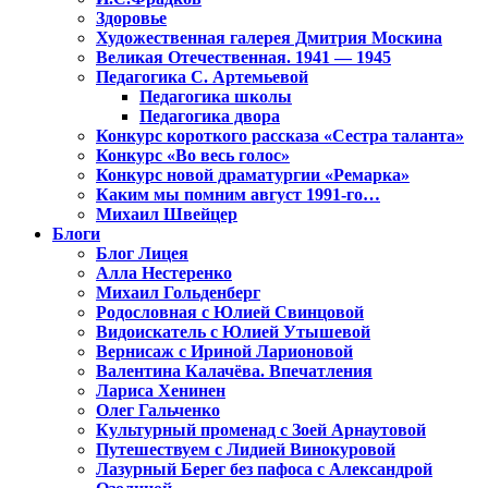
Здоровье
Художественная галерея Дмитрия Москина
Великая Отечественная. 1941 — 1945
Педагогика С. Артемьевой
Педагогика школы
Педагогика двора
Конкурс короткого рассказа «Сестра таланта»
Конкурс «Во весь голос»
Конкурс новой драматургии «Ремарка»
Каким мы помним август 1991-го…
Михаил Швейцер
Блоги
Блог Лицея
Алла Нестеренко
Михаил Гольденберг
Родословная с Юлией Свинцовой
Видоискатель с Юлией Утышевой
Вернисаж с Ириной Ларионовой
Валентина Калачёва. Впечатления
Лариса Хенинен
Олег Гальченко
Культурный променад с Зоей Арнаутовой
Путешествуем с Лидией Винокуровой
Лазурный Берег без пафоса с Александрой