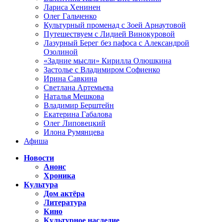
Лариса Хенинен
Олег Гальченко
Культурный променад с Зоей Арнаутовой
Путешествуем с Лидией Винокуровой
Лазурный Берег без пафоса с Александрой
Озолиной
«Задние мысли» Кирилла Олюшкина
Застолье с Владимиром Софиенко
Ирина Савкина
Светлана Артемьева
Наталья Мешкова
Владимир Берштейн
Екатерина Габалова
Олег Липовецкий
Илона Румянцева
Афиша
Новости
Анонс
Хроника
Культура
Дом актёра
Литература
Кино
Культурное наследие