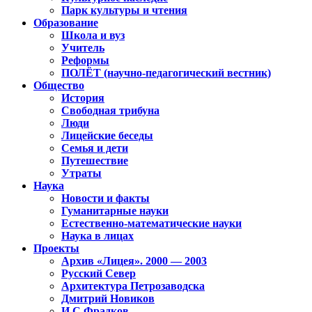
Парк культуры и чтения
Образование
Школа и вуз
Учитель
Реформы
ПОЛЁТ (научно-педагогический вестник)
Общество
История
Свободная трибуна
Люди
Лицейские беседы
Семья и дети
Путешествие
Утраты
Наука
Новости и факты
Гуманитарные науки
Естественно-математические науки
Наука в лицах
Проекты
Архив «Лицея». 2000 — 2003
Русский Север
Архитектура Петрозаводска
Дмитрий Новиков
И.С.Фрадков