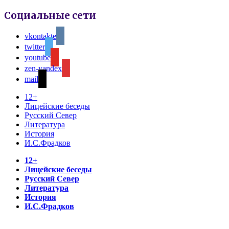
Социальные сети
vkontakte
twitter
youtube
zen-yandex
mail
12+
Лицейские беседы
Русский Север
Литература
История
И.С.Фрадков
12+
Лицейские беседы
Русский Север
Литература
История
И.С.Фрадков