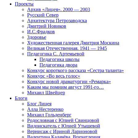
Проекты
Архив «Лицея». 2000 — 2003
Русский Север
Архитектура Петрозаводска
Дмитрий Новиков
И.С.Фрадков
Здоровье
Художественная галерея Дмитрия Москина
Великая Отечественная. 1941 — 1945
Педагогика С. Артемьевой
Педагогика школы
Педагогика двора
Конкурс короткого рассказа «Сестра таланта»
Конкурс «Во весь голос»
Конкурс новой драматургии «Ремарка»
Каким мы помним август 1991-го…
Михаил Швейцер
Блоги
Блог Лицея
Алла Нестеренко
Михаил Гольденберг
Родословная с Юлией Свинцовой
Видоискатель с Юлией Утышевой
Вернисаж с Ириной Ларионовой
Валентина Калачёва. Впечатления