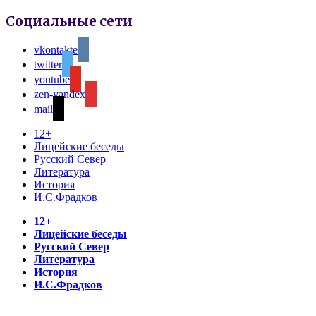
Социальные сети
vkontakte
twitter
youtube
zen-yandex
mail
12+
Лицейские беседы
Русский Север
Литература
История
И.С.Фрадков
12+
Лицейские беседы
Русский Север
Литература
История
И.С.Фрадков