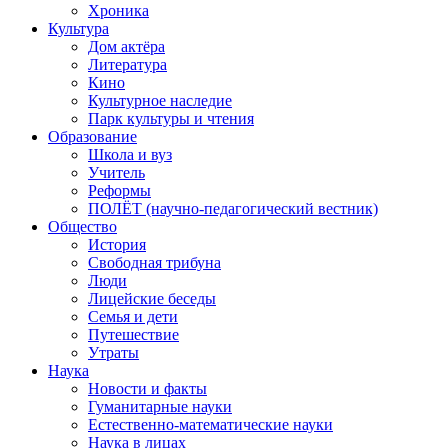
Хроника
Культура
Дом актёра
Литература
Кино
Культурное наследие
Парк культуры и чтения
Образование
Школа и вуз
Учитель
Реформы
ПОЛЁТ (научно-педагогический вестник)
Общество
История
Свободная трибуна
Люди
Лицейские беседы
Семья и дети
Путешествие
Утраты
Наука
Новости и факты
Гуманитарные науки
Естественно-математические науки
Наука в лицах