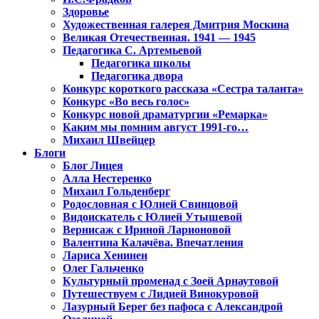
Здоровье
Художественная галерея Дмитрия Москина
Великая Отечественная. 1941 — 1945
Педагогика С. Артемьевой
Педагогика школы
Педагогика двора
Конкурс короткого рассказа «Сестра таланта»
Конкурс «Во весь голос»
Конкурс новой драматургии «Ремарка»
Каким мы помним август 1991-го…
Михаил Швейцер
Блоги
Блог Лицея
Алла Нестеренко
Михаил Гольденберг
Родословная с Юлией Свинцовой
Видоискатель с Юлией Утышевой
Вернисаж с Ириной Ларионовой
Валентина Калачёва. Впечатления
Лариса Хенинен
Олег Гальченко
Культурный променад с Зоей Арнаутовой
Путешествуем с Лидией Винокуровой
Лазурный Берег без пафоса с Александрой