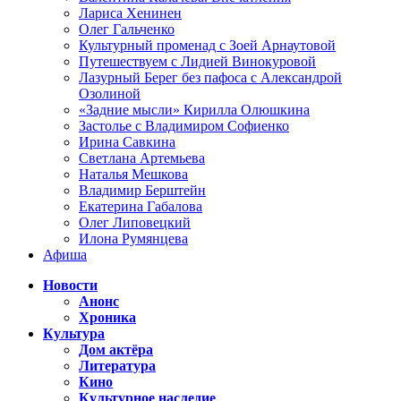
Лариса Хенинен
Олег Гальченко
Культурный променад с Зоей Арнаутовой
Путешествуем с Лидией Винокуровой
Лазурный Берег без пафоса с Александрой
Озолиной
«Задние мысли» Кирилла Олюшкина
Застолье с Владимиром Софиенко
Ирина Савкина
Светлана Артемьева
Наталья Мешкова
Владимир Берштейн
Екатерина Габалова
Олег Липовецкий
Илона Румянцева
Афиша
Новости
Анонс
Хроника
Культура
Дом актёра
Литература
Кино
Культурное наследие