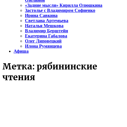
Озолиной
«Задние мысли» Кирилла Олюшкина
Застолье с Владимиром Софиенко
Ирина Савкина
Светлана Артемьева
Наталья Мешкова
Владимир Берштейн
Екатерина Габалова
Олег Липовецкий
Илона Румянцева
Афиша
Метка:
рябининские
чтения