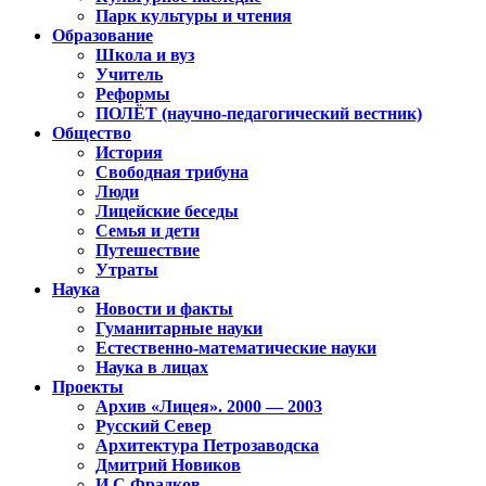
Парк культуры и чтения
Образование
Школа и вуз
Учитель
Реформы
ПОЛЁТ (научно-педагогический вестник)
Общество
История
Свободная трибуна
Люди
Лицейские беседы
Семья и дети
Путешествие
Утраты
Наука
Новости и факты
Гуманитарные науки
Естественно-математические науки
Наука в лицах
Проекты
Архив «Лицея». 2000 — 2003
Русский Север
Архитектура Петрозаводска
Дмитрий Новиков
И.С.Фрадков