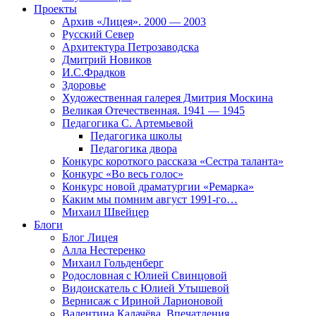
Проекты
Архив «Лицея». 2000 — 2003
Русский Север
Архитектура Петрозаводска
Дмитрий Новиков
И.С.Фрадков
Здоровье
Художественная галерея Дмитрия Москина
Великая Отечественная. 1941 — 1945
Педагогика С. Артемьевой
Педагогика школы
Педагогика двора
Конкурс короткого рассказа «Сестра таланта»
Конкурс «Во весь голос»
Конкурс новой драматургии «Ремарка»
Каким мы помним август 1991-го…
Михаил Швейцер
Блоги
Блог Лицея
Алла Нестеренко
Михаил Гольденберг
Родословная с Юлией Свинцовой
Видоискатель с Юлией Утышевой
Вернисаж с Ириной Ларионовой
Валентина Калачёва. Впечатления