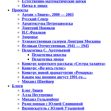
Естественно-математические науки
Наука в лицах
Проекты
Архив «Лицея». 2000 — 2003
Русский Север
Архитектура Петрозаводска
Дмитрий Новиков
И.С.Фрадков
Здоровье
Художественная галерея Дмитрия Москина
Великая Отечественная. 1941 — 1945
Педагогика С. Артемьевой
Педагогика школы
Педагогика двора
Конкурс короткого рассказа «Сестра таланта»
Конкурс «Во весь голос»
Конкурс новой драматургии «Ремарка»
Каким мы помним август 1991-го…
Михаил Швейцер
Блоги
Блог Лицея
Алла Нестеренко
Михаил Гольденберг
Родословная с Юлией Свинцовой
Видоискатель с Юлией Утышевой