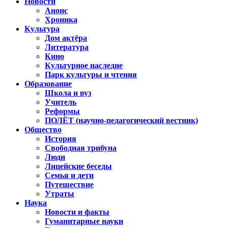
Новости
Анонс
Хроника
Культура
Дом актёра
Литература
Кино
Культурное наследие
Парк культуры и чтения
Образование
Школа и вуз
Учитель
Реформы
ПОЛЁТ (научно-педагогический вестник)
Общество
История
Свободная трибуна
Люди
Лицейские беседы
Семья и дети
Путешествие
Утраты
Наука
Новости и факты
Гуманитарные науки