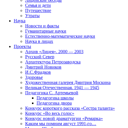
Лицейские беседы
Семья и дети
Путешествие
Утраты
Наука
Новости и факты
Гуманитарные науки
Естественно-математические науки
Наука в лицах
Проекты
Архив «Лицея». 2000 — 2003
Русский Север
Архитектура Петрозаводска
Дмитрий Новиков
И.С.Фрадков
Здоровье
Художественная галерея Дмитрия Москина
Великая Отечественная. 1941 — 1945
Педагогика С. Артемьевой
Педагогика школы
Педагогика двора
Конкурс короткого рассказа «Сестра таланта»
Конкурс «Во весь голос»
Конкурс новой драматургии «Ремарка»
Каким мы помним август 1991-го…