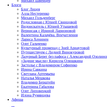
Михаил Швейцер
Блоги
Блог Лицея
Алла Нестеренко
Михаил Гольденберг
Родословная с Юлией Свинцовой
Видоискатель с Юлией Утышевой
Вернисаж с Ириной Ларионовой
Валентина Калачёва. Впечатления
Лариса Хенинен
Олег Гальченко
Культурный променад с Зоей Арнаутовой
Путешествуем с Лидией Винокуровой
Лазурный Берег без пафоса с Александрой Озолино
«Задние мысли» Кирилла Олюшкина
Застолье с Владимиром Софиенко
Ирина Савкина
Светлана Артемьева
Наталья Мешкова
Владимир Берштейн
Екатерина Габалова
Олег Липовецкий
Илона Румянцева
Афиша