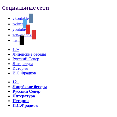
Социальные сети
vkontakte
twitter
youtube
zen-yandex
mail
12+
Лицейские беседы
Русский Север
Литература
История
И.С.Фрадков
12+
Лицейские беседы
Русский Север
Литература
История
И.С.Фрадков