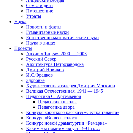
Лицейские беседы
Семья и дети
Путешествие
Утраты
Наука
Новости и факты
Гуманитарные науки
Естественно-математические науки
Наука в лицах
Проекты
Архив «Лицея». 2000 — 2003
Русский Север
Архитектура Петрозаводска
Дмитрий Новиков
И.С.Фрадков
Здоровье
Художественная галерея Дмитрия Москина
Великая Отечественная. 1941 — 1945
Педагогика С. Артемьевой
Педагогика школы
Педагогика двора
Конкурс короткого рассказа «Сестра таланта»
Конкурс «Во весь голос»
Конкурс новой драматургии «Ремарка»
Каким мы помним август 1991-го…