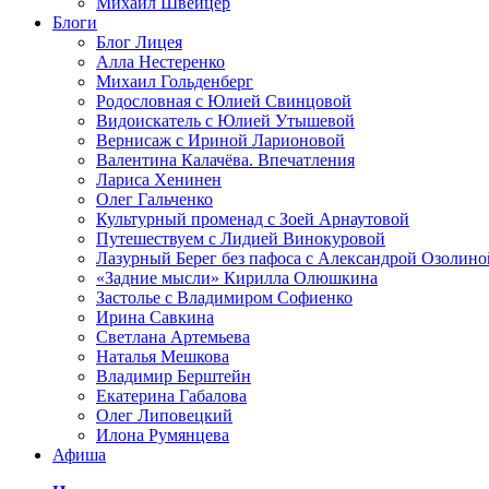
Михаил Швейцер
Блоги
Блог Лицея
Алла Нестеренко
Михаил Гольденберг
Родословная с Юлией Свинцовой
Видоискатель с Юлией Утышевой
Вернисаж с Ириной Ларионовой
Валентина Калачёва. Впечатления
Лариса Хенинен
Олег Гальченко
Культурный променад с Зоей Арнаутовой
Путешествуем с Лидией Винокуровой
Лазурный Берег без пафоса с Александрой Озолино
«Задние мысли» Кирилла Олюшкина
Застолье с Владимиром Софиенко
Ирина Савкина
Светлана Артемьева
Наталья Мешкова
Владимир Берштейн
Екатерина Габалова
Олег Липовецкий
Илона Румянцева
Афиша