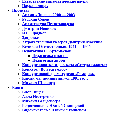
Естественно-математические науки
Наука в лицах
Проекты
Архив «Лицея». 2000 — 2003
Русский Север
Архитектура Петрозаводска
Дмитрий Новиков
И.С.Фрадков
Здоровье
Художественная галерея Дмитрия Москина
Великая Отечественная. 1941 — 1945
Педагогика С. Артемьевой
Педагогика школы
Педагогика двора
Конкурс короткого рассказа «Сестра таланта»
Конкурс «Во весь голос»
Конкурс новой драматургии «Ремарка»
Каким мы помним август 1991-го…
Михаил Швейцер
Блоги
Блог Лицея
Алла Нестеренко
Михаил Гольденберг
Родословная с Юлией Свинцовой
Видоискатель с Юлией Утышевой