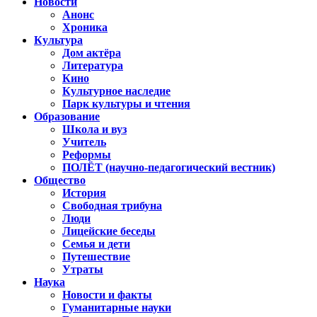
Новости
Анонс
Хроника
Культура
Дом актёра
Литература
Кино
Культурное наследие
Парк культуры и чтения
Образование
Школа и вуз
Учитель
Реформы
ПОЛЁТ (научно-педагогический вестник)
Общество
История
Свободная трибуна
Люди
Лицейские беседы
Семья и дети
Путешествие
Утраты
Наука
Новости и факты
Гуманитарные науки