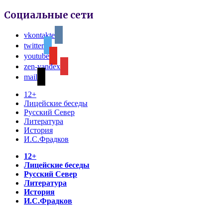
Социальные сети
vkontakte
twitter
youtube
zen-yandex
mail
12+
Лицейские беседы
Русский Север
Литература
История
И.С.Фрадков
12+
Лицейские беседы
Русский Север
Литература
История
И.С.Фрадков