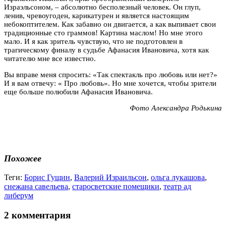
Израэльсоном, – абсолютно бесполезный человек. Он глуп,
ленив, чревоугоден, карикатурен и является настоящим
небокоптителем. Как забавно он двигается, а как выпивает свои
традиционные сто граммов! Картина маслом! Но мне этого
мало. И я как зритель чувствую, что не подготовлен в
трагическому финалу в судьбе Афанасия Ивановича, хотя как
читателю мне все известно.
Вы вправе меня спросить: «Так спектакль про любовь или нет?»
И я вам отвечу: « Про любовь». Но мне хочется, чтобы зрители
еще больше полюбили Афанасия Ивановича.
Фото Александра Родькина
Похожее
Теги:
Борис Гущин
,
Валерий Израильсон
,
ольга лукашова
,
снежана савельева
,
старосветские помещики
,
театр ад
либерум
2 комментария