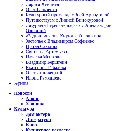
Лариса Хенинен
Олег Гальченко
Культурный променад с Зоей Арнаутовой
Путешествуем с Лидией Винокуровой
Лазурный Берег без пафоса с Александрой
Озолиной
«Задние мысли» Кирилла Олюшкина
Застолье с Владимиром Софиенко
Ирина Савкина
Светлана Артемьева
Наталья Мешкова
Владимир Берштейн
Екатерина Габалова
Олег Липовецкий
Илона Румянцева
Афиша
Новости
Анонс
Хроника
Культура
Дом актёра
Литература
Кино
Культурное наследие