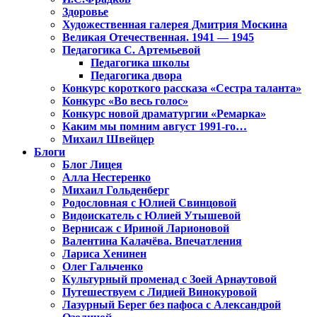
Здоровье
Художественная галерея Дмитрия Москина
Великая Отечественная. 1941 — 1945
Педагогика С. Артемьевой
Педагогика школы
Педагогика двора
Конкурс короткого рассказа «Сестра таланта»
Конкурс «Во весь голос»
Конкурс новой драматургии «Ремарка»
Каким мы помним август 1991-го…
Михаил Швейцер
Блоги
Блог Лицея
Алла Нестеренко
Михаил Гольденберг
Родословная с Юлией Свинцовой
Видоискатель с Юлией Утышевой
Вернисаж с Ириной Ларионовой
Валентина Калачёва. Впечатления
Лариса Хенинен
Олег Гальченко
Культурный променад с Зоей Арнаутовой
Путешествуем с Лидией Винокуровой
Лазурный Берег без пафоса с Александрой