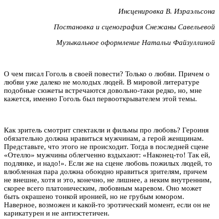
Инсценировка В. Израэльсона
Постановка и сценография Снежаны Савельевой
Музыкальное оформление Натальи Файзуллиной
О чем писал Гоголь в своей повести? Только о любви. Причем о
любви уже далеко не молодых людей. В мировой литературе
подобные сюжеты встречаются довольно-таки редко, но, мне
кажется, именно Гоголь был первооткрывателем этой темы.
Как зритель смотрит спектакли и фильмы про любовь? Героиня
обязательно должна нравиться мужчинам, а герой женщинам.
Представьте, что этого не происходит. Тогда в последней сцене
«Отелло» мужчины облегченно вздыхают: «Наконец-то! Так ей,
подлянке, и надо!». Если же на сцене любовь пожилых людей, то
влюбленная пара должна обоюдно нравиться зрителям, причем
не внешне, хотя и это, конечно, не лишнее, а неким внутренним,
скорее всего платоническим, любовным маревом. Оно может
быть окрашено тонкой иронией, но не грубым юмором.
Наверное, возможен и какой-то эротический момент, если он не
карикатурен и не антиэстетичен.