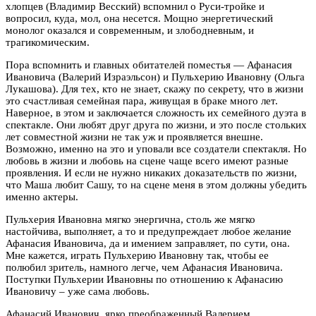
хлопцев (Владимир Весский) вспомнил о Руси-тройке и
вопросил, куда, мол, она несется. Мощно энергетический
монолог оказался и современным, и злободневным, и
трагикомическим.
Пора вспомнить и главных обитателей поместья — Афанасия
Ивановича (Валерий Израэльсон) и Пульхерию Ивановну (Ольга
Лукашова). Для тех, кто не знает, скажу по секрету, что в жизни
это счастливая семейная пара, живущая в браке много лет.
Наверное, в этом и заключается сложность их семейного дуэта в
спектакле. Они любят друг друга по жизни, и это после стольких
лет совместной жизни не так уж и проявляется внешне.
Возможно, именно на это и уповали все создатели спектакля. Но
любовь в жизни и любовь на сцене чаще всего имеют разные
проявления. И если не нужно никаких доказательств по жизни,
что Маша любит Сашу, то на сцене меня в этом должны убедить
именно актеры.
Пульхерия Ивановна мягко энергична, столь же мягко
настойчива, выполняет, а то и предупреждает любое желание
Афанасия Ивановича, да и имением заправляет, по сути, она.
Мне кажется, играть Пульхерию Ивановну так, чтобы ее
полюбил зритель, намного легче, чем Афанасия Ивановича.
Поступки Пульхерии Ивановны по отношению к Афанасию
Ивановичу – уже сама любовь.
Афанасий Иванович, ярко преображенный Валерием