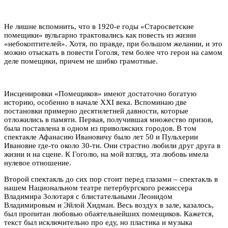
Не лишне вспомнить, что в 1920-е годы «Старосветские
помещики» вульгарно трактовались как повесть из жизни
«небокоптителей». Хотя, по правде, при большом желании, и это
можно отыскать в повести Гоголя, тем более что герои на самом
деле помещики, причем не шибко грамотные.
Инсценировки «Помещиков» имеют достаточно богатую
историю, особенно в начале XXI века. Вспоминаю две
постановки примерно десятилетней давности, которые
отложились в памяти. Первая, получившая множество призов,
была поставлена в одном из приволжских городов. В том
спектакле Афанасию Ивановичу было лет 50 и Пульхерии
Ивановне где-то около 30-ти. Они страстно любили друг друга в
жизни и на сцене. К Гоголю, на мой взгляд, эта любовь имела
нулевое отношение.
Второй спектакль до сих пор стоит перед глазами – спектакль в
нашем Национальном театре петербургского режиссера
Владимира Золотаря с блистательными Леонидом
Владимировым и Эйлой Хидман. Весь воздух в зале, казалось,
был пропитан любовью обаятельнейших помещиков. Кажется,
текст был исключительно про еду, но пластика и музыка