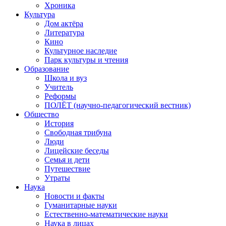
Хроника
Культура
Дом актёра
Литература
Кино
Культурное наследие
Парк культуры и чтения
Образование
Школа и вуз
Учитель
Реформы
ПОЛЁТ (научно-педагогический вестник)
Общество
История
Свободная трибуна
Люди
Лицейские беседы
Семья и дети
Путешествие
Утраты
Наука
Новости и факты
Гуманитарные науки
Естественно-математические науки
Наука в лицах