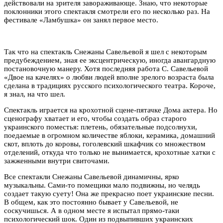
действовали на зрителя завораживающе. Знаю, что некоторые
поклонники этого спектакля смотрели его по несколько раз. На
фестивале «Ламбушка» он занял первое место.
Так что на спектакль Снежаны Савельевой я шел с некоторым
предубеждением, зная ее эксцентрическую, иногда авангардную
постановочную манеру. Хотя последняя работа С. Савельевой
«Двое на качелях» о любви людей вполне зрелого возраста была
сделана в традициях русского психологического театра. Короче,
я знал, на что шел.
Спектакль играется на крохотной сцене-пятачке Дома актера. Но
сценографу хватает и его, чтобы создать образ старого
украинского поместья: плетень, обязательные подсолнухи,
поедаемые в огромном количестве яблоки, керамика, домашний
скот, вплоть до коровы, гоголевский шкафчик со множеством
отделений, откуда что только не вынимается, крохотные хатки с
зажженными внутри свиточами.
Все спектакли Снежаны Савельевой динамичны, ярко
музыкальны. Сами-то помещики мало подвижны, но челядь
создает такую суету! Она же прекрасно поет украинские песни.
В общем, как это постоянно бывает у Савельевой, не
соскучишься. А в одном месте я испытал прямо-таки
психологический шок. Один из подвыпивших украинских