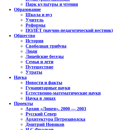
Парк культуры и чтения
Образование
Школа и вуз
Учитель
Реформы
ПОЛЁТ (научно-педагогический вестник)
Общество
История
Свободная трибуна
Люди
Лицейские беседы
Семья и дети
Путешествие
Утраты
Наука
Новости и факты
Гуманитарные науки
Естественно-математические науки
Наука в лицах
Проекты
Архив «Лицея». 2000 — 2003
Русский Север
Архитектура Петрозаводска
Дмитрий Новиков
И.С.Фрадков