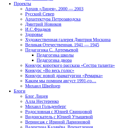
Проекты
Архив «Лицея». 2000 — 2003
Русский Север
Архитектура Петрозаводска
Дмитрий Новиков
И.С.Фрадков
Здоровье
Художественная галерея Дмитрия Москина
Великая Отечественная. 1941 — 1945
Педагогика С. Артемьевой
Педагогика школы
Педагогика двора
Конкурс короткого рассказа «Сестра таланта»
Конкурс «Во весь голос»
Конкурс новой драматургии «Ремарка»
Каким мы помним август 1991-го…
Михаил Швейцер
Блоги
Блог Лицея
Алла Нестеренко
Михаил Гольденберг
Родословная с Юлией Свинцовой
Видоискатель с Юлией Утышевой
Вернисаж с Ириной Ларионовой
Валентина Калачёва. Впечатления