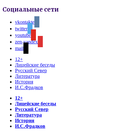
Социальные сети
vkontakte
twitter
youtube
zen-yandex
mail
12+
Лицейские беседы
Русский Север
Литература
История
И.С.Фрадков
12+
Лицейские беседы
Русский Север
Литература
История
И.С.Фрадков