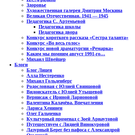
Здоровье
Художественная галерея Дмитрия Москина
Великая Отечественная. 1941 — 1945
Педагогика С. Артемьевой
Педагогика школы
Педагогика двора
Конкурс короткого рассказа «Сестра таланта»
Конкурс «Во весь голос»
Конкурс новой драматургии «Ремарка»
Каким мы помним август 1991-го…
Михаил Швейцер
Блоги
Блог Лицея
Алла Нестеренко
Михаил Гольденберг
Родословная с Юлией Свинцовой
Видоискатель с Юлией Утышевой
Вернисаж с Ириной Ларионовой
Валентина Калачёва. Впечатления
Лариса Хенинен
Олег Гальченко
Культурный променад с Зоей Арнаутовой
Путешествуем с Лидией Винокуровой
Лазурный Берег без пафоса с Александрой