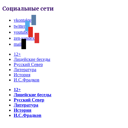
Социальные сети
vkontakte
twitter
youtube
zen-yandex
mail
12+
Лицейские беседы
Русский Север
Литература
История
И.С.Фрадков
12+
Лицейские беседы
Русский Север
Литература
История
И.С.Фрадков