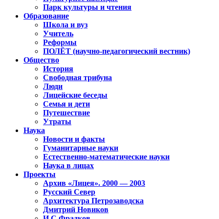
Парк культуры и чтения
Образование
Школа и вуз
Учитель
Реформы
ПОЛЁТ (научно-педагогический вестник)
Общество
История
Свободная трибуна
Люди
Лицейские беседы
Семья и дети
Путешествие
Утраты
Наука
Новости и факты
Гуманитарные науки
Естественно-математические науки
Наука в лицах
Проекты
Архив «Лицея». 2000 — 2003
Русский Север
Архитектура Петрозаводска
Дмитрий Новиков
И.С.Фрадков