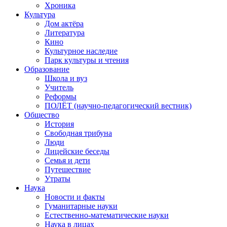
Хроника
Культура
Дом актёра
Литература
Кино
Культурное наследие
Парк культуры и чтения
Образование
Школа и вуз
Учитель
Реформы
ПОЛЁТ (научно-педагогический вестник)
Общество
История
Свободная трибуна
Люди
Лицейские беседы
Семья и дети
Путешествие
Утраты
Наука
Новости и факты
Гуманитарные науки
Естественно-математические науки
Наука в лицах