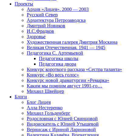
Проекты
Архив «Лицея». 2000 — 2003
Русский Север
Архитектура Петрозаводска
Дмитрий Новиков
И.С.Фрадков
Здоровье
Художественная галерея Дмитрия Москина
Великая Отечественная. 1941 — 1945
Педагогика С. Артемьевой
Педагогика школы
Педагогика двора
Конкурс короткого рассказа «Сестра таланта»
Конкурс «Во весь голос»
Конкурс новой драматургии «Ремарка»
Каким мы помним август 1991-го…
Михаил Швейцер
Блоги
Блог Лицея
Алла Нестеренко
Михаил Гольденберг
Родословная с Юлией Свинцовой
Видоискатель с Юлией Утышевой
Вернисаж с Ириной Ларионовой
Валентина Калачёва. Впечатления