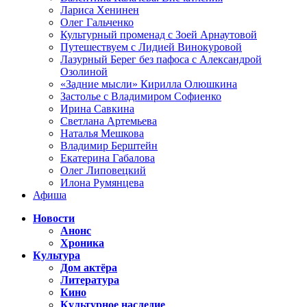
Лариса Хенинен
Олег Гальченко
Культурный променад с Зоей Арнаутовой
Путешествуем с Лидией Винокуровой
Лазурный Берег без пафоса с Александрой
Озолиной
«Задние мысли» Кирилла Олюшкина
Застолье с Владимиром Софиенко
Ирина Савкина
Светлана Артемьева
Наталья Мешкова
Владимир Берштейн
Екатерина Габалова
Олег Липовецкий
Илона Румянцева
Афиша
Новости
Анонс
Хроника
Культура
Дом актёра
Литература
Кино
Культурное наследие