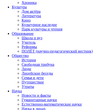
Хроника
Культура
Дом актёра
Литература
Кино
Культурное наследие
Парк культуры и чтения
Образование
Школа и вуз
Учитель
Реформы
ПОЛЁТ (научно-педагогический вестник)
Общество
История
Свободная трибуна
Люди
Лицейские беседы
Семья и дети
Путешествие
Утраты
Наука
Новости и факты
Гуманитарные науки
Естественно-математические науки
Наука в лицах