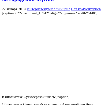
22 января 2014
Интернет-журнал "Лицей"
Нет комментариев
[caption id="attachment_13942" align="alignnone" width="448"]
В библиотеке Суккозерской школы[/caption]
14 февраля в Петрозаводске во второй раз пройдет День