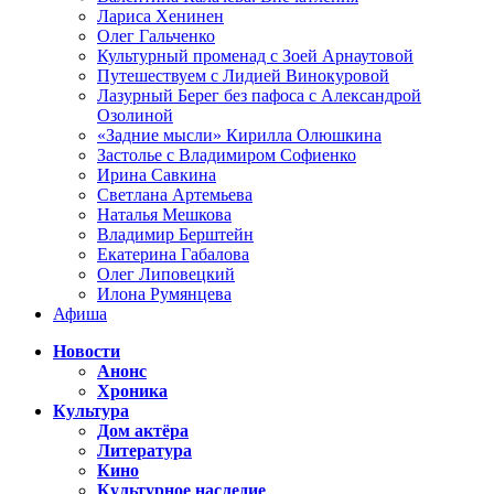
Лариса Хенинен
Олег Гальченко
Культурный променад с Зоей Арнаутовой
Путешествуем с Лидией Винокуровой
Лазурный Берег без пафоса с Александрой
Озолиной
«Задние мысли» Кирилла Олюшкина
Застолье с Владимиром Софиенко
Ирина Савкина
Светлана Артемьева
Наталья Мешкова
Владимир Берштейн
Екатерина Габалова
Олег Липовецкий
Илона Румянцева
Афиша
Новости
Анонс
Хроника
Культура
Дом актёра
Литература
Кино
Культурное наследие