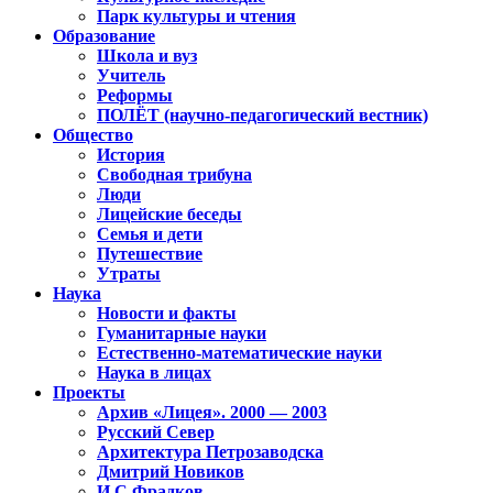
Парк культуры и чтения
Образование
Школа и вуз
Учитель
Реформы
ПОЛЁТ (научно-педагогический вестник)
Общество
История
Свободная трибуна
Люди
Лицейские беседы
Семья и дети
Путешествие
Утраты
Наука
Новости и факты
Гуманитарные науки
Естественно-математические науки
Наука в лицах
Проекты
Архив «Лицея». 2000 — 2003
Русский Север
Архитектура Петрозаводска
Дмитрий Новиков
И.С.Фрадков