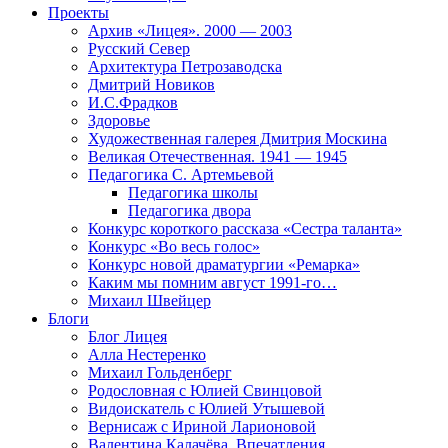
Проекты
Архив «Лицея». 2000 — 2003
Русский Север
Архитектура Петрозаводска
Дмитрий Новиков
И.С.Фрадков
Здоровье
Художественная галерея Дмитрия Москина
Великая Отечественная. 1941 — 1945
Педагогика С. Артемьевой
Педагогика школы
Педагогика двора
Конкурс короткого рассказа «Сестра таланта»
Конкурс «Во весь голос»
Конкурс новой драматургии «Ремарка»
Каким мы помним август 1991-го…
Михаил Швейцер
Блоги
Блог Лицея
Алла Нестеренко
Михаил Гольденберг
Родословная с Юлией Свинцовой
Видоискатель с Юлией Утышевой
Вернисаж с Ириной Ларионовой
Валентина Калачёва. Впечатления