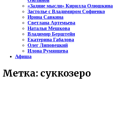
Озолиной
«Задние мысли» Кирилла Олюшкина
Застолье с Владимиром Софиенко
Ирина Савкина
Светлана Артемьева
Наталья Мешкова
Владимир Берштейн
Екатерина Габалова
Олег Липовецкий
Илона Румянцева
Афиша
Метка:
суккозеро