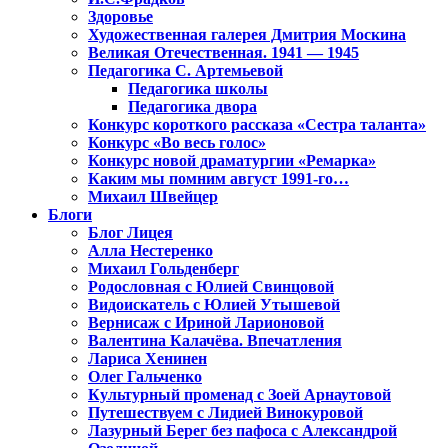
Здоровье
Художественная галерея Дмитрия Москина
Великая Отечественная. 1941 — 1945
Педагогика С. Артемьевой
Педагогика школы
Педагогика двора
Конкурс короткого рассказа «Сестра таланта»
Конкурс «Во весь голос»
Конкурс новой драматургии «Ремарка»
Каким мы помним август 1991-го…
Михаил Швейцер
Блоги
Блог Лицея
Алла Нестеренко
Михаил Гольденберг
Родословная с Юлией Свинцовой
Видоискатель с Юлией Утышевой
Вернисаж с Ириной Ларионовой
Валентина Калачёва. Впечатления
Лариса Хенинен
Олег Гальченко
Культурный променад с Зоей Арнаутовой
Путешествуем с Лидией Винокуровой
Лазурный Берег без пафоса с Александрой