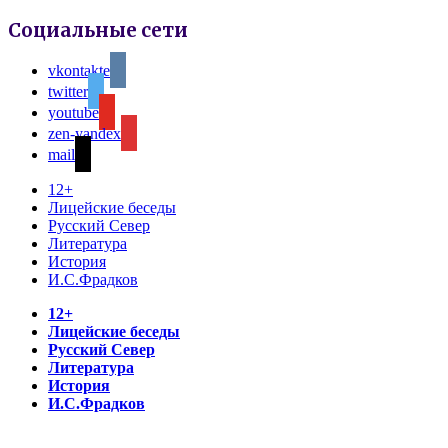
Социальные сети
vkontakte
twitter
youtube
zen-yandex
mail
12+
Лицейские беседы
Русский Север
Литература
История
И.С.Фрадков
12+
Лицейские беседы
Русский Север
Литература
История
И.С.Фрадков