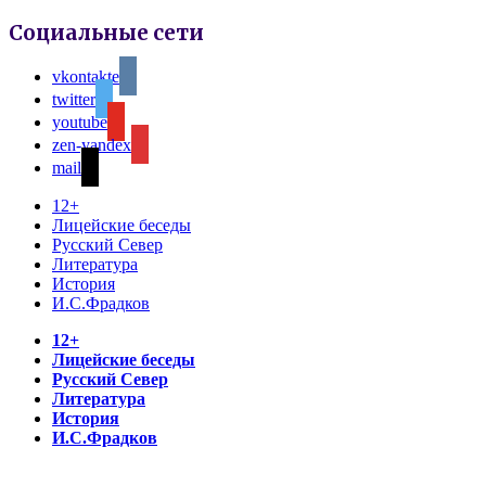
Социальные сети
vkontakte
twitter
youtube
zen-yandex
mail
12+
Лицейские беседы
Русский Север
Литература
История
И.С.Фрадков
12+
Лицейские беседы
Русский Север
Литература
История
И.С.Фрадков