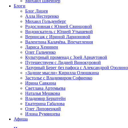
Михаил Швейцер
Блоги
Блог Лицея
Алла Нестеренко
Михаил Гольденберг
Родословная с Юлией Свинцовой
Видоискатель с Юлией Утышевой
Вернисаж с Ириной Ларионовой
Валентина Калачёва. Впечатления
Лариса Хенинен
Олег Гальченко
Культурный променад с Зоей Арнаутовой
Путешествуем с Лидией Винокуровой
Лазурный Берег без пафоса с Александрой Озолино
«Задние мысли» Кирилла Олюшкина
Застолье с Владимиром Софиенко
Ирина Савкина
Светлана Артемьева
Наталья Мешкова
Владимир Берштейн
Екатерина Габалова
Олег Липовецкий
Илона Румянцева
Афиша