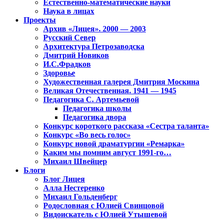
Естественно-математические науки
Наука в лицах
Проекты
Архив «Лицея». 2000 — 2003
Русский Север
Архитектура Петрозаводска
Дмитрий Новиков
И.С.Фрадков
Здоровье
Художественная галерея Дмитрия Москина
Великая Отечественная. 1941 — 1945
Педагогика С. Артемьевой
Педагогика школы
Педагогика двора
Конкурс короткого рассказа «Сестра таланта»
Конкурс «Во весь голос»
Конкурс новой драматургии «Ремарка»
Каким мы помним август 1991-го…
Михаил Швейцер
Блоги
Блог Лицея
Алла Нестеренко
Михаил Гольденберг
Родословная с Юлией Свинцовой
Видоискатель с Юлией Утышевой