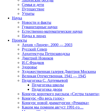
Лицейские беседы
Семья и дети
Путешествие
Утраты
Наука
Новости и факты
Гуманитарные науки
Естественно-математические науки
Наука в лицах
Проекты
Архив «Лицея». 2000 — 2003
Русский Север
Архитектура Петрозаводска
Дмитрий Новиков
И.С.Фрадков
Здоровье
Художественная галерея Дмитрия Москина
Великая Отечественная. 1941 — 1945
Педагогика С. Артемьевой
Педагогика школы
Педагогика двора
Конкурс короткого рассказа «Сестра таланта»
Конкурс «Во весь голос»
Конкурс новой драматургии «Ремарка»
Каким мы помним август 1991-го…