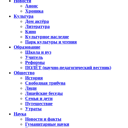
Новости
Анонс
Хроника
Культура
Дом актёра
Литература
Кино
Культурное наследие
Парк культуры и чтения
Образование
Школа и вуз
Учитель
Реформы
ПОЛЁТ (научно-педагогический вестник)
Общество
История
Свободная трибуна
Люди
Лицейские беседы
Семья и дети
Путешествие
Утраты
Наука
Новости и факты
Гуманитарные науки