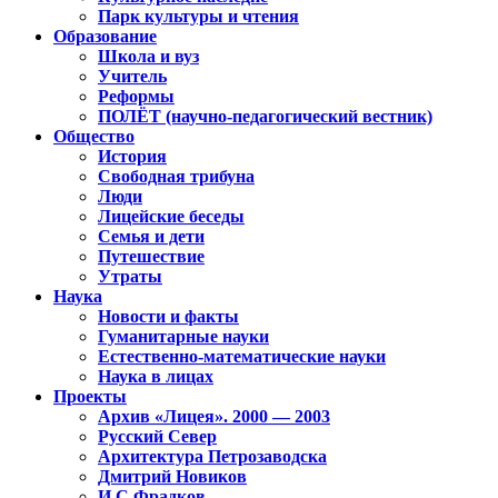
Парк культуры и чтения
Образование
Школа и вуз
Учитель
Реформы
ПОЛЁТ (научно-педагогический вестник)
Общество
История
Свободная трибуна
Люди
Лицейские беседы
Семья и дети
Путешествие
Утраты
Наука
Новости и факты
Гуманитарные науки
Естественно-математические науки
Наука в лицах
Проекты
Архив «Лицея». 2000 — 2003
Русский Север
Архитектура Петрозаводска
Дмитрий Новиков
И.С.Фрадков