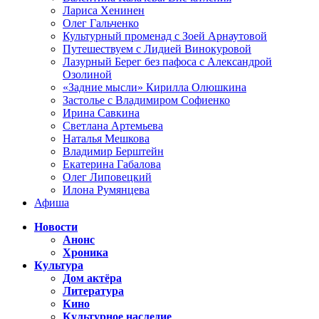
Лариса Хенинен
Олег Гальченко
Культурный променад с Зоей Арнаутовой
Путешествуем с Лидией Винокуровой
Лазурный Берег без пафоса с Александрой
Озолиной
«Задние мысли» Кирилла Олюшкина
Застолье с Владимиром Софиенко
Ирина Савкина
Светлана Артемьева
Наталья Мешкова
Владимир Берштейн
Екатерина Габалова
Олег Липовецкий
Илона Румянцева
Афиша
Новости
Анонс
Хроника
Культура
Дом актёра
Литература
Кино
Культурное наследие