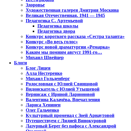
Здоровье
Художественная галерея Дмитрия Москина
Великая Отечественная. 1941 — 1945
Педагогика С. Артемьевой
Педагогика школы
Педагогика двора
Конкурс короткого рассказа «Сестра таланта»
Конкурс «Во весь голос»
Конкурс новой драматургии «Ремарка»
Каким мы помним август 1991-го…
Михаил Швейцер
Блоги
Блог Лицея
Алла Нестеренко
Михаил Гольденберг
Родословная с Юлией Свинцовой
Видоискатель с Юлией Утышевой
Вернисаж с Ириной Ларионовой
Валентина Калачёва. Впечатления
Лариса Хенинен
Олег Гальченко
Культурный променад с Зоей Арнаутовой
Путешествуем с Лидией Винокуровой
Лазурный Берег без пафоса с Александрой