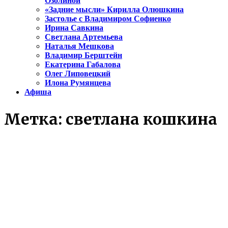
Озолиной
«Задние мысли» Кирилла Олюшкина
Застолье с Владимиром Софиенко
Ирина Савкина
Светлана Артемьева
Наталья Мешкова
Владимир Берштейн
Екатерина Габалова
Олег Липовецкий
Илона Румянцева
Афиша
Метка:
светлана кошкина