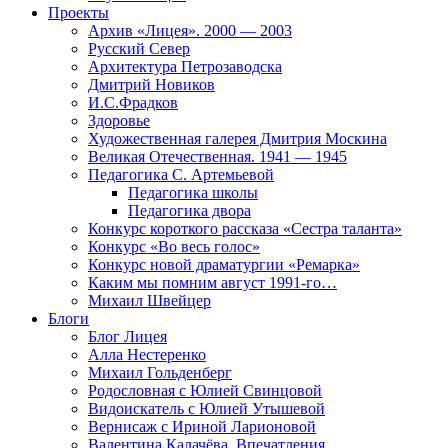
Проекты
Архив «Лицея». 2000 — 2003
Русский Север
Архитектура Петрозаводска
Дмитрий Новиков
И.С.Фрадков
Здоровье
Художественная галерея Дмитрия Москина
Великая Отечественная. 1941 — 1945
Педагогика С. Артемьевой
Педагогика школы
Педагогика двора
Конкурс короткого рассказа «Сестра таланта»
Конкурс «Во весь голос»
Конкурс новой драматургии «Ремарка»
Каким мы помним август 1991-го…
Михаил Швейцер
Блоги
Блог Лицея
Алла Нестеренко
Михаил Гольденберг
Родословная с Юлией Свинцовой
Видоискатель с Юлией Утышевой
Вернисаж с Ириной Ларионовой
Валентина Калачёва. Впечатления