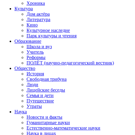
Хроника
Культура
Дом актёра
Литература
Кино
Культурное наследие
Парк культуры и чтения
Образование
Школа и вуз
Учитель
Реформы
ПОЛЁТ (научно-педагогический вестник)
Общество
История
Свободная трибуна
Люди
Лицейские беседы
Семья и дети
Путешествие
Утраты
Наука
Новости и факты
Гуманитарные науки
Естественно-математические науки
Наука в лицах