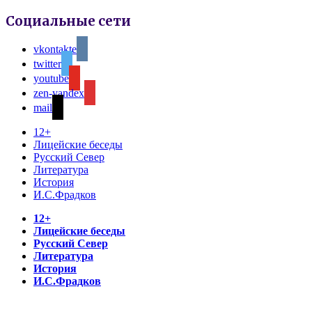
Социальные сети
vkontakte
twitter
youtube
zen-yandex
mail
12+
Лицейские беседы
Русский Север
Литература
История
И.С.Фрадков
12+
Лицейские беседы
Русский Север
Литература
История
И.С.Фрадков