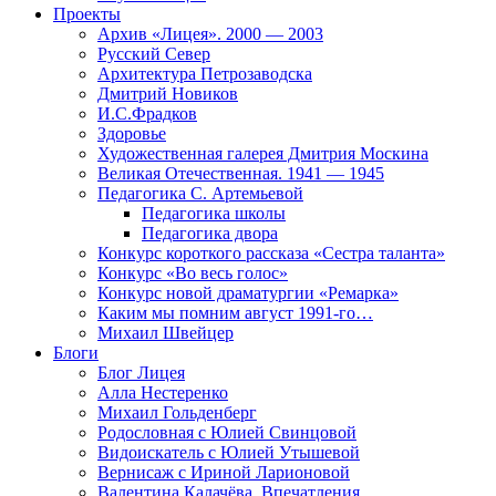
Проекты
Архив «Лицея». 2000 — 2003
Русский Север
Архитектура Петрозаводска
Дмитрий Новиков
И.С.Фрадков
Здоровье
Художественная галерея Дмитрия Москина
Великая Отечественная. 1941 — 1945
Педагогика С. Артемьевой
Педагогика школы
Педагогика двора
Конкурс короткого рассказа «Сестра таланта»
Конкурс «Во весь голос»
Конкурс новой драматургии «Ремарка»
Каким мы помним август 1991-го…
Михаил Швейцер
Блоги
Блог Лицея
Алла Нестеренко
Михаил Гольденберг
Родословная с Юлией Свинцовой
Видоискатель с Юлией Утышевой
Вернисаж с Ириной Ларионовой
Валентина Калачёва. Впечатления