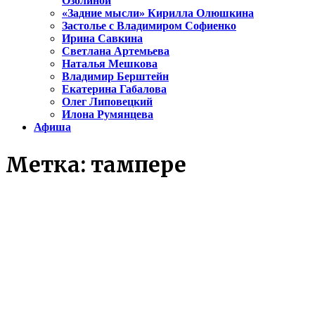
Озолиной
«Задние мысли» Кирилла Олюшкина
Застолье с Владимиром Софиенко
Ирина Савкина
Светлана Артемьева
Наталья Мешкова
Владимир Берштейн
Екатерина Габалова
Олег Липовецкий
Илона Румянцева
Афиша
Метка:
тампере