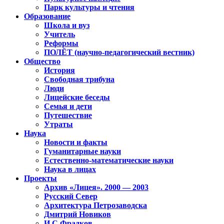
Парк культуры и чтения
Образование
Школа и вуз
Учитель
Реформы
ПОЛЁТ (научно-педагогический вестник)
Общество
История
Свободная трибуна
Люди
Лицейские беседы
Семья и дети
Путешествие
Утраты
Наука
Новости и факты
Гуманитарные науки
Естественно-математические науки
Наука в лицах
Проекты
Архив «Лицея». 2000 — 2003
Русский Север
Архитектура Петрозаводска
Дмитрий Новиков
И.С.Фрадков