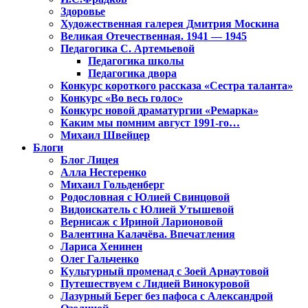
Здоровье
Художественная галерея Дмитрия Москина
Великая Отечественная. 1941 — 1945
Педагогика С. Артемьевой
Педагогика школы
Педагогика двора
Конкурс короткого рассказа «Сестра таланта»
Конкурс «Во весь голос»
Конкурс новой драматургии «Ремарка»
Каким мы помним август 1991-го…
Михаил Швейцер
Блоги
Блог Лицея
Алла Нестеренко
Михаил Гольденберг
Родословная с Юлией Свинцовой
Видоискатель с Юлией Утышевой
Вернисаж с Ириной Ларионовой
Валентина Калачёва. Впечатления
Лариса Хенинен
Олег Гальченко
Культурный променад с Зоей Арнаутовой
Путешествуем с Лидией Винокуровой
Лазурный Берег без пафоса с Александрой