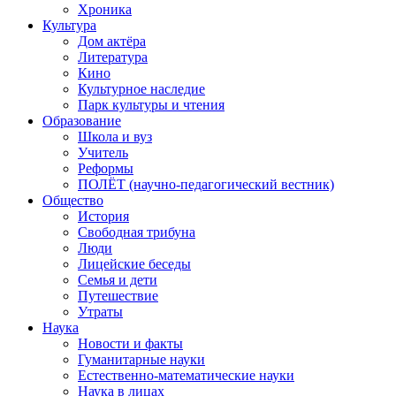
Хроника
Культура
Дом актёра
Литература
Кино
Культурное наследие
Парк культуры и чтения
Образование
Школа и вуз
Учитель
Реформы
ПОЛЁТ (научно-педагогический вестник)
Общество
История
Свободная трибуна
Люди
Лицейские беседы
Семья и дети
Путешествие
Утраты
Наука
Новости и факты
Гуманитарные науки
Естественно-математические науки
Наука в лицах