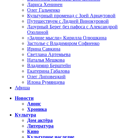
Лариса Хенинен
Олег Гальченко
Культурный променад с Зоей Арнаутовой
Путешествуем с Лидией Винокуровой
Лазурный Берег без пафоса с Александрой
Озолиной
«Задние мысли» Кирилла Олюшкина
Застолье с Владимиром Софиенко
Ирина Савкина
Светлана Артемьева
Наталья Мешкова
Владимир Берштейн
Екатерина Габалова
Олег Липовецкий
Илона Румянцева
Афиша
Новости
Анонс
Хроника
Культура
Дом актёра
Литература
Кино
Культурное наследие