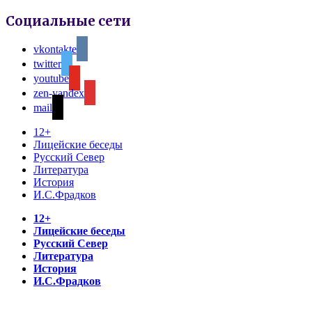
Социальные сети
vkontakte
twitter
youtube
zen-yandex
mail
12+
Лицейские беседы
Русский Север
Литература
История
И.С.Фрадков
12+
Лицейские беседы
Русский Север
Литература
История
И.С.Фрадков