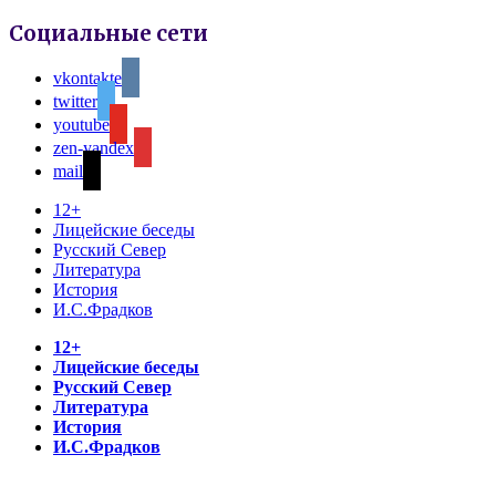
Социальные сети
vkontakte
twitter
youtube
zen-yandex
mail
12+
Лицейские беседы
Русский Север
Литература
История
И.С.Фрадков
12+
Лицейские беседы
Русский Север
Литература
История
И.С.Фрадков