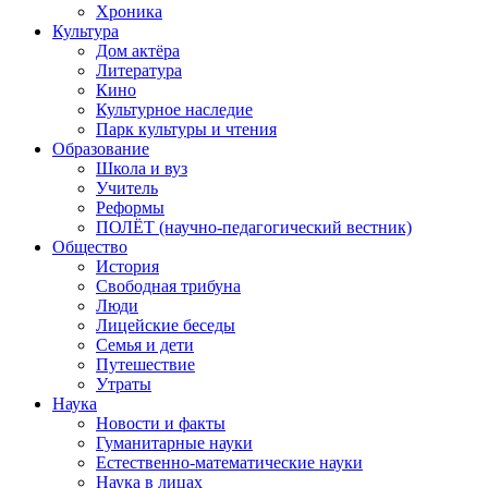
Хроника
Культура
Дом актёра
Литература
Кино
Культурное наследие
Парк культуры и чтения
Образование
Школа и вуз
Учитель
Реформы
ПОЛЁТ (научно-педагогический вестник)
Общество
История
Свободная трибуна
Люди
Лицейские беседы
Семья и дети
Путешествие
Утраты
Наука
Новости и факты
Гуманитарные науки
Естественно-математические науки
Наука в лицах