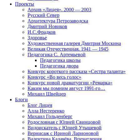
Проекты
Архив «Лицея». 2000 — 2003
Русский Север
Архитектура Петрозаводска
Дмитрий Новиков
И.С.Фрадков
Здоровье
Художественная галерея Дмитрия Москина
Великая Отечественная. 1941 — 1945
Педагогика С. Артемьевой
Педагогика школы
Педагогика двора
Конкурс короткого рассказа «Сестра таланта»
Конкурс «Во весь голос»
Конкурс новой драматургии «Ремарка»
Каким мы помним август 1991-го…
Михаил Швейцер
Блоги
Блог Лицея
Алла Нестеренко
Михаил Гольденберг
Родословная с Юлией Свинцовой
Видоискатель с Юлией Утышевой
Вернисаж с Ириной Ларионовой
Валентина Калачёва. Впечатления