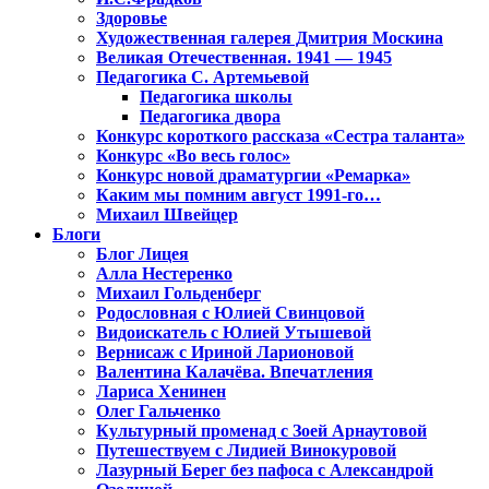
Здоровье
Художественная галерея Дмитрия Москина
Великая Отечественная. 1941 — 1945
Педагогика С. Артемьевой
Педагогика школы
Педагогика двора
Конкурс короткого рассказа «Сестра таланта»
Конкурс «Во весь голос»
Конкурс новой драматургии «Ремарка»
Каким мы помним август 1991-го…
Михаил Швейцер
Блоги
Блог Лицея
Алла Нестеренко
Михаил Гольденберг
Родословная с Юлией Свинцовой
Видоискатель с Юлией Утышевой
Вернисаж с Ириной Ларионовой
Валентина Калачёва. Впечатления
Лариса Хенинен
Олег Гальченко
Культурный променад с Зоей Арнаутовой
Путешествуем с Лидией Винокуровой
Лазурный Берег без пафоса с Александрой