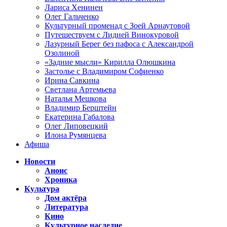
Лариса Хенинен
Олег Гальченко
Культурный променад с Зоей Арнаутовой
Путешествуем с Лидией Винокуровой
Лазурный Берег без пафоса с Александрой
Озолиной
«Задние мысли» Кирилла Олюшкина
Застолье с Владимиром Софиенко
Ирина Савкина
Светлана Артемьева
Наталья Мешкова
Владимир Берштейн
Екатерина Габалова
Олег Липовецкий
Илона Румянцева
Афиша
Новости
Анонс
Хроника
Культура
Дом актёра
Литература
Кино
Культурное наследие