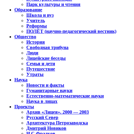
Парк культуры и чтения
Образование
Школа и вуз
Учитель
Реформы
ПОЛЁТ (научно-педагогический вестник)
Общество
История
Свободная трибуна
Люди
Лицейские беседы
Семья и дети
Путешествие
Утраты
Наука
Новости и факты
Гуманитарные науки
Естественно-математические науки
Наука в лицах
Проекты
Архив «Лицея». 2000 — 2003
Русский Север
Архитектура Петрозаводска
Дмитрий Новиков
И.С.Фрадков