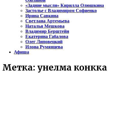
Озолиной
«Задние мысли» Кирилла Олюшкина
Застолье с Владимиром Софиенко
Ирина Савкина
Светлана Артемьева
Наталья Мешкова
Владимир Берштейн
Екатерина Габалова
Олег Липовецкий
Илона Румянцева
Афиша
Метка:
унелма конкка