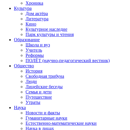
Хроника
Культура
Дом актёра
Литература
Кино
Культурное наследие
Парк культуры и чтения
Образование
Школа и вуз
Учитель
Реформы
ПОЛЁТ (научно-педагогический вестник)
Общество
История
Свободная трибуна
Люди
Лицейские беседы
Семья и дети
Путешествие
Утраты
Наука
Новости и факты
Гуманитарные науки
Естественно-математические науки
Наука в лицах