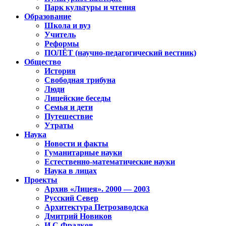
Парк культуры и чтения
Образование
Школа и вуз
Учитель
Реформы
ПОЛЁТ (научно-педагогический вестник)
Общество
История
Свободная трибуна
Люди
Лицейские беседы
Семья и дети
Путешествие
Утраты
Наука
Новости и факты
Гуманитарные науки
Естественно-математические науки
Наука в лицах
Проекты
Архив «Лицея». 2000 — 2003
Русский Север
Архитектура Петрозаводска
Дмитрий Новиков
И.С.Фрадков