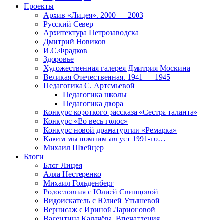
Проекты
Архив «Лицея». 2000 — 2003
Русский Север
Архитектура Петрозаводска
Дмитрий Новиков
И.С.Фрадков
Здоровье
Художественная галерея Дмитрия Москина
Великая Отечественная. 1941 — 1945
Педагогика С. Артемьевой
Педагогика школы
Педагогика двора
Конкурс короткого рассказа «Сестра таланта»
Конкурс «Во весь голос»
Конкурс новой драматургии «Ремарка»
Каким мы помним август 1991-го…
Михаил Швейцер
Блоги
Блог Лицея
Алла Нестеренко
Михаил Гольденберг
Родословная с Юлией Свинцовой
Видоискатель с Юлией Утышевой
Вернисаж с Ириной Ларионовой
Валентина Калачёва. Впечатления