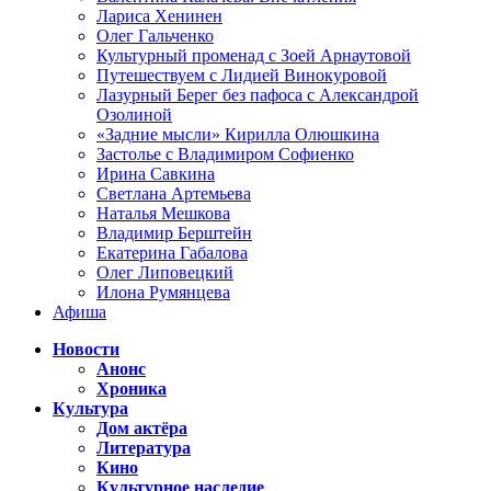
Лариса Хенинен
Олег Гальченко
Культурный променад с Зоей Арнаутовой
Путешествуем с Лидией Винокуровой
Лазурный Берег без пафоса с Александрой
Озолиной
«Задние мысли» Кирилла Олюшкина
Застолье с Владимиром Софиенко
Ирина Савкина
Светлана Артемьева
Наталья Мешкова
Владимир Берштейн
Екатерина Габалова
Олег Липовецкий
Илона Румянцева
Афиша
Новости
Анонс
Хроника
Культура
Дом актёра
Литература
Кино
Культурное наследие