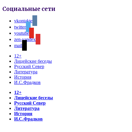
Социальные сети
vkontakte
twitter
youtube
zen-yandex
mail
12+
Лицейские беседы
Русский Север
Литература
История
И.С.Фрадков
12+
Лицейские беседы
Русский Север
Литература
История
И.С.Фрадков