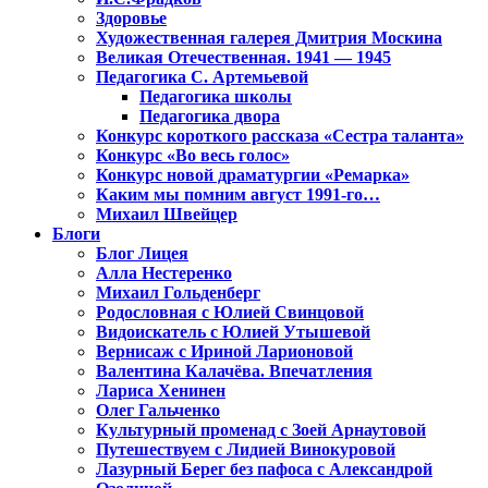
Здоровье
Художественная галерея Дмитрия Москина
Великая Отечественная. 1941 — 1945
Педагогика С. Артемьевой
Педагогика школы
Педагогика двора
Конкурс короткого рассказа «Сестра таланта»
Конкурс «Во весь голос»
Конкурс новой драматургии «Ремарка»
Каким мы помним август 1991-го…
Михаил Швейцер
Блоги
Блог Лицея
Алла Нестеренко
Михаил Гольденберг
Родословная с Юлией Свинцовой
Видоискатель с Юлией Утышевой
Вернисаж с Ириной Ларионовой
Валентина Калачёва. Впечатления
Лариса Хенинен
Олег Гальченко
Культурный променад с Зоей Арнаутовой
Путешествуем с Лидией Винокуровой
Лазурный Берег без пафоса с Александрой