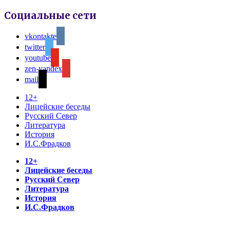
Социальные сети
vkontakte
twitter
youtube
zen-yandex
mail
12+
Лицейские беседы
Русский Север
Литература
История
И.С.Фрадков
12+
Лицейские беседы
Русский Север
Литература
История
И.С.Фрадков