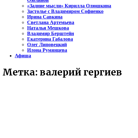
Озолиной
«Задние мысли» Кирилла Олюшкина
Застолье с Владимиром Софиенко
Ирина Савкина
Светлана Артемьева
Наталья Мешкова
Владимир Берштейн
Екатерина Габалова
Олег Липовецкий
Илона Румянцева
Афиша
Метка:
валерий гергиев