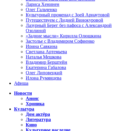
Лариса Хенинен
Олег Гальченко
Культурный променад с Зоей Арнаутовой
Путешествуем с Лидией Винокуровой
Лазурный Берег без пафоса с Александрой
Озолиной
«Задние мысли» Кирилла Олюшкина
Застолье с Владимиром Софиенко
Ирина Савкина
Светлана Артемьева
Наталья Мешкова
Владимир Берштейн
Екатерина Габалова
Олег Липовецкий
Илона Румянцева
Афиша
Новости
Анонс
Хроника
Культура
Дом актёра
Литература
Кино
Культурное наследие