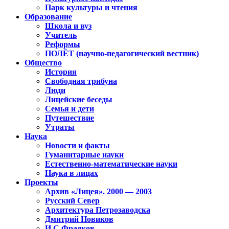
Парк культуры и чтения
Образование
Школа и вуз
Учитель
Реформы
ПОЛЁТ (научно-педагогический вестник)
Общество
История
Свободная трибуна
Люди
Лицейские беседы
Семья и дети
Путешествие
Утраты
Наука
Новости и факты
Гуманитарные науки
Естественно-математические науки
Наука в лицах
Проекты
Архив «Лицея». 2000 — 2003
Русский Север
Архитектура Петрозаводска
Дмитрий Новиков
И.С.Фрадков