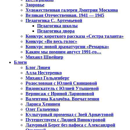
Здоровье
Художественная галерея Дмитрия Москина
Великая Отечественная. 1941 — 1945
Педагогика С. Артемьевой
Педагогика школы
Педагогика двора
Конкурс короткого рассказа «Сестра таланта»
Конкурс «Во весь голос»
Конкурс новой драматургии «Ремарка»
Каким мы помним август 1991-го…
Михаил Швейцер
Блоги
Блог Лицея
Алла Нестеренко
Михаил Гольденберг
Родословная с Юлией Свинцовой
Видоискатель с Юлией Утышевой
Вернисаж с Ириной Ларионовой
Валентина Калачёва. Впечатления
Лариса Хенинен
Олег Гальченко
Культурный променад с Зоей Арнаутовой
Путешествуем с Лидией Винокуровой
Лазурный Берег без пафоса с Александрой