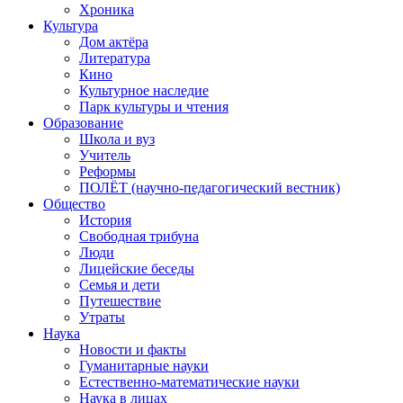
Хроника
Культура
Дом актёра
Литература
Кино
Культурное наследие
Парк культуры и чтения
Образование
Школа и вуз
Учитель
Реформы
ПОЛЁТ (научно-педагогический вестник)
Общество
История
Свободная трибуна
Люди
Лицейские беседы
Семья и дети
Путешествие
Утраты
Наука
Новости и факты
Гуманитарные науки
Естественно-математические науки
Наука в лицах