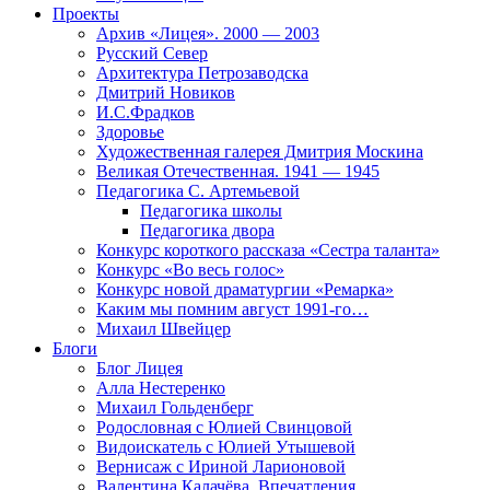
Проекты
Архив «Лицея». 2000 — 2003
Русский Север
Архитектура Петрозаводска
Дмитрий Новиков
И.С.Фрадков
Здоровье
Художественная галерея Дмитрия Москина
Великая Отечественная. 1941 — 1945
Педагогика С. Артемьевой
Педагогика школы
Педагогика двора
Конкурс короткого рассказа «Сестра таланта»
Конкурс «Во весь голос»
Конкурс новой драматургии «Ремарка»
Каким мы помним август 1991-го…
Михаил Швейцер
Блоги
Блог Лицея
Алла Нестеренко
Михаил Гольденберг
Родословная с Юлией Свинцовой
Видоискатель с Юлией Утышевой
Вернисаж с Ириной Ларионовой
Валентина Калачёва. Впечатления