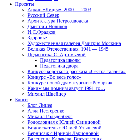
Проекты
Архив «Лицея». 2000 — 2003
Русский Север
Архитектура Петрозаводска
Дмитрий Новиков
И.С.Фрадков
Здоровье
Художественная галерея Дмитрия Москина
Великая Отечественная. 1941 — 1945
Педагогика С. Артемьевой
Педагогика школы
Педагогика двора
Конкурс короткого рассказа «Сестра таланта»
Конкурс «Во весь голос»
Конкурс новой драматургии «Ремарка»
Каким мы помним август 1991-го…
Михаил Швейцер
Блоги
Блог Лицея
Алла Нестеренко
Михаил Гольденберг
Родословная с Юлией Свинцовой
Видоискатель с Юлией Утышевой
Вернисаж с Ириной Ларионовой
Валентина Калачёва. Впечатления