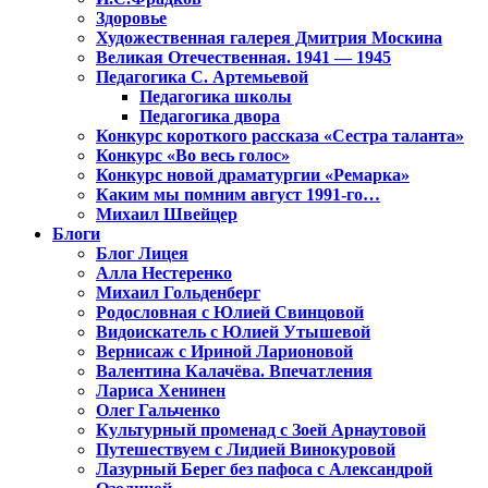
Здоровье
Художественная галерея Дмитрия Москина
Великая Отечественная. 1941 — 1945
Педагогика С. Артемьевой
Педагогика школы
Педагогика двора
Конкурс короткого рассказа «Сестра таланта»
Конкурс «Во весь голос»
Конкурс новой драматургии «Ремарка»
Каким мы помним август 1991-го…
Михаил Швейцер
Блоги
Блог Лицея
Алла Нестеренко
Михаил Гольденберг
Родословная с Юлией Свинцовой
Видоискатель с Юлией Утышевой
Вернисаж с Ириной Ларионовой
Валентина Калачёва. Впечатления
Лариса Хенинен
Олег Гальченко
Культурный променад с Зоей Арнаутовой
Путешествуем с Лидией Винокуровой
Лазурный Берег без пафоса с Александрой