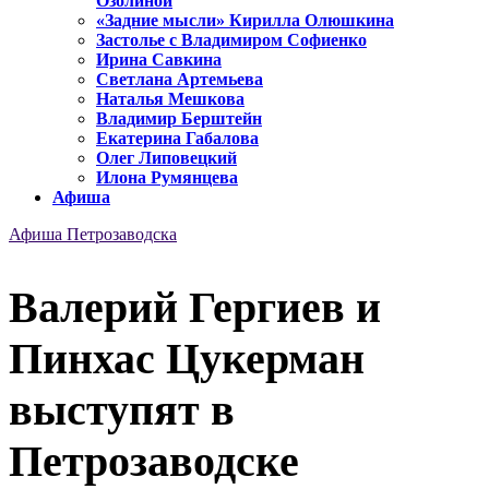
Озолиной
«Задние мысли» Кирилла Олюшкина
Застолье с Владимиром Софиенко
Ирина Савкина
Светлана Артемьева
Наталья Мешкова
Владимир Берштейн
Екатерина Габалова
Олег Липовецкий
Илона Румянцева
Афиша
Афиша Петрозаводска
Валерий Гергиев и
Пинхас Цукерман
выступят в
Петрозаводске