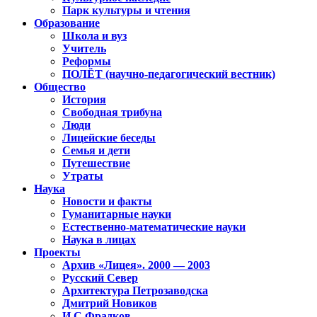
Парк культуры и чтения
Образование
Школа и вуз
Учитель
Реформы
ПОЛЁТ (научно-педагогический вестник)
Общество
История
Свободная трибуна
Люди
Лицейские беседы
Семья и дети
Путешествие
Утраты
Наука
Новости и факты
Гуманитарные науки
Естественно-математические науки
Наука в лицах
Проекты
Архив «Лицея». 2000 — 2003
Русский Север
Архитектура Петрозаводска
Дмитрий Новиков
И.С.Фрадков