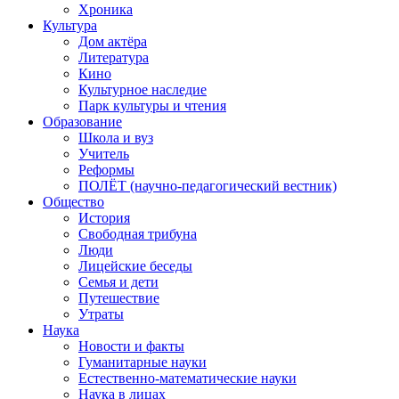
Хроника
Культура
Дом актёра
Литература
Кино
Культурное наследие
Парк культуры и чтения
Образование
Школа и вуз
Учитель
Реформы
ПОЛЁТ (научно-педагогический вестник)
Общество
История
Свободная трибуна
Люди
Лицейские беседы
Семья и дети
Путешествие
Утраты
Наука
Новости и факты
Гуманитарные науки
Естественно-математические науки
Наука в лицах