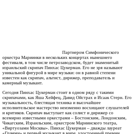
Партнером Симфонического
оркестра Мариинки в нескольких концертах нынешнего
фестиваля, в том числе петрозаводском, будет знаменитый
израильский скрипач Пинхас Цукерман. Его не зря называют
уникальной фигурой в мире музыки: он в равной степени
известен как скрипач, альтист, дирижер, преподаватель и
камерный музыкант.
Сегодня Пинхас Цукерман стоит в одном ряду с такими
скрипачами, как Яша Хейфец, Давид Ойстрах и Исаак Стерн. Его
музыкальность, блестящая техника и высочайшее
исполнительское мастерство неизменно восхищают слушателей
и критиков. Скрипач выступает как солист и дирижер со
всемирно известными оркестрами – Бостонским, Лондонским,
Чикагским, Израильским, оркестром Мариинского театра,
«Виртуозами Москвы». Пинхас Цукерман – дважды лауреат
«Грэмми» и первый музыкант в мире, удостоенный премии