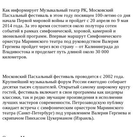
Как информирует Музыкальный театр РК, Московский
Пасхальный фестиваль в этом году посвящен 100-летию со дня
начала Первой мировой войны и пройдет с 20 апреля по 9 мая
2014 года. За это время состоится около полутора сотен
событий в рамках симфонической, хоровой, камерной и
звонильной программ. Впервые маршрут Симфонического
оркестра Мариинского театра под руководством Валерия
Гергиева пройдет через всю страну – от Калининграда до
Владивостока и проделает путь длиной около 30 000
километров.
Московский Пасхальный фестиваль проводится с 2002 года.
Крупнейший музыкальный форум России ежегодно собирает
десятки тысяч слушателей. Открытый самому широкому кругу
гостей, фестиваль включает в свои программы как шедевры
классики, так и редко звучащие произведения в исполнении
лучших мастеров современности
.
Петрозаводскую публику
ожидает встреча с симфоническим оркестром Мариинского
театра (Санкт-Петербург) под управлением Валерия Гергиева и
скрипачом Пинхасом Цукерманом (Израиль).