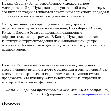
Исаака Стерна «За непревзойденное художественное
мастерство». Игре Цукермана присущ теплый и глубокий звук,
его интерпретации отличаются сочетанием серьезного подхода к
сочинению и виртуозного владения инструментом.
Он отдает много сил преподаванию: благодаря его
педагогическому энтузиазму в Лондоне, Нью-Йорке, Оттаве,
Китае и Израиле были запущены инновационные
образовательные программы. В Канаде Цукерман основал
Институт инструментоведения при Национальном центре
искусств и Летнюю школу для молодых артистов, дирижеров и
композиторов.
Валерий Гергиев и его коллектив известны выдающимися
выступлениями именно в дуэте с солистами и они не первый раз
выступают с израильским скрипачом, так что можно смело
предсказать, что публику ждут художественные открытия на
концерте Пасхального фестиваля.
Фото В. Гергиева предоставлено Музыкальным театром РК,
фото П. Цукермана с сайта
www.lifanovsky.com
Похожее