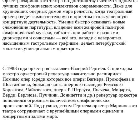
Оркестр Мариинского театра по достоинству считается одним из
лучших симфонических коллективов современности. Даже для
крупнейших оперных домов мира редкость, когда театральный
оркестр ведет самостоятельную и при этом столь успешную
концертную деятельность. Умение быстро осваивать новые
сложнейшие партитуры, владение всей жанровой палитрой
симфонической музыки, гибкость при работе с разными
дирижерами и солистами — всё это, наряду с невероятно
насыщенным гастрольным графиком, делает петербургский
коллектив универсальным оркестром.
С 1988 года оркестр возглавляет Валерий Гергиев. С приходом
маэстро оркестровый репертуар значительно расширился.
Помимо опер (среди которых все оперы Вагнера, Прокофьева и
Шостаковича, большая часть оперного наследия Римского-
Корсакова, Чайковского, оперы Р. Штрауса, Яначека, Моцарта,
Верди, Берлиоза, Пуччини, Доницетти и др.) репертуар оркестра
пополнился огромным количеством симфонических
произведений. Под руководством Гергиева оркестр Мариинского
театра сотрудничает с крупнейшими оперными сценами и
концертными залами мира.