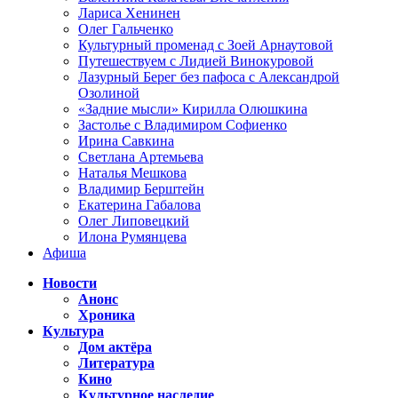
Лариса Хенинен
Олег Гальченко
Культурный променад с Зоей Арнаутовой
Путешествуем с Лидией Винокуровой
Лазурный Берег без пафоса с Александрой
Озолиной
«Задние мысли» Кирилла Олюшкина
Застолье с Владимиром Софиенко
Ирина Савкина
Светлана Артемьева
Наталья Мешкова
Владимир Берштейн
Екатерина Габалова
Олег Липовецкий
Илона Румянцева
Афиша
Новости
Анонс
Хроника
Культура
Дом актёра
Литература
Кино
Культурное наследие