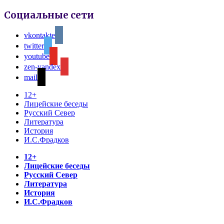
Социальные сети
vkontakte
twitter
youtube
zen-yandex
mail
12+
Лицейские беседы
Русский Север
Литература
История
И.С.Фрадков
12+
Лицейские беседы
Русский Север
Литература
История
И.С.Фрадков