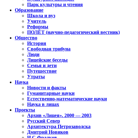
Парк культуры и чтения
Образование
Школа и вуз
Учитель
Реформы
ПОЛЁТ (научно-педагогический вестник)
Общество
История
Свободная трибуна
Люди
Лицейские беседы
Семья и дети
Путешествие
Утраты
Наука
Новости и факты
Гуманитарные науки
Естественно-математические науки
Наука в лицах
Проекты
Архив «Лицея». 2000 — 2003
Русский Север
Архитектура Петрозаводска
Дмитрий Новиков
И.С.Фрадков