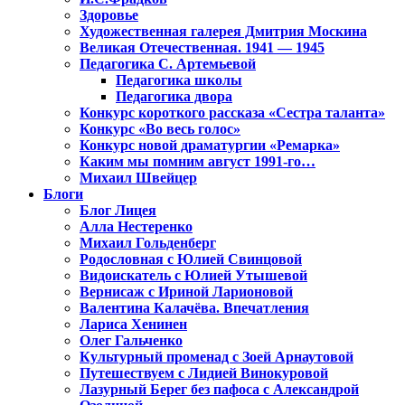
Здоровье
Художественная галерея Дмитрия Москина
Великая Отечественная. 1941 — 1945
Педагогика С. Артемьевой
Педагогика школы
Педагогика двора
Конкурс короткого рассказа «Сестра таланта»
Конкурс «Во весь голос»
Конкурс новой драматургии «Ремарка»
Каким мы помним август 1991-го…
Михаил Швейцер
Блоги
Блог Лицея
Алла Нестеренко
Михаил Гольденберг
Родословная с Юлией Свинцовой
Видоискатель с Юлией Утышевой
Вернисаж с Ириной Ларионовой
Валентина Калачёва. Впечатления
Лариса Хенинен
Олег Гальченко
Культурный променад с Зоей Арнаутовой
Путешествуем с Лидией Винокуровой
Лазурный Берег без пафоса с Александрой