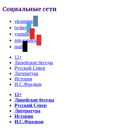
Социальные сети
vkontakte
twitter
youtube
zen-yandex
mail
12+
Лицейские беседы
Русский Север
Литература
История
И.С.Фрадков
12+
Лицейские беседы
Русский Север
Литература
История
И.С.Фрадков