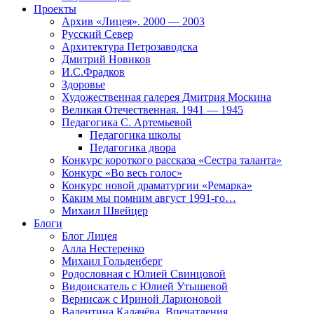
Проекты
Архив «Лицея». 2000 — 2003
Русский Север
Архитектура Петрозаводска
Дмитрий Новиков
И.С.Фрадков
Здоровье
Художественная галерея Дмитрия Москина
Великая Отечественная. 1941 — 1945
Педагогика С. Артемьевой
Педагогика школы
Педагогика двора
Конкурс короткого рассказа «Сестра таланта»
Конкурс «Во весь голос»
Конкурс новой драматургии «Ремарка»
Каким мы помним август 1991-го…
Михаил Швейцер
Блоги
Блог Лицея
Алла Нестеренко
Михаил Гольденберг
Родословная с Юлией Свинцовой
Видоискатель с Юлией Утышевой
Вернисаж с Ириной Ларионовой
Валентина Калачёва. Впечатления