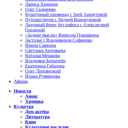
Лариса Хенинен
Олег Гальченко
Культурный променад с Зоей Арнаутовой
Путешествуем с Лидией Винокуровой
Лазурный Берег без пафоса с Александрой
Озолиной
«Задние мысли» Кирилла Олюшкина
Застолье с Владимиром Софиенко
Ирина Савкина
Светлана Артемьева
Наталья Мешкова
Владимир Берштейн
Екатерина Габалова
Олег Липовецкий
Илона Румянцева
Афиша
Новости
Анонс
Хроника
Культура
Дом актёра
Литература
Кино
Культурное наследие