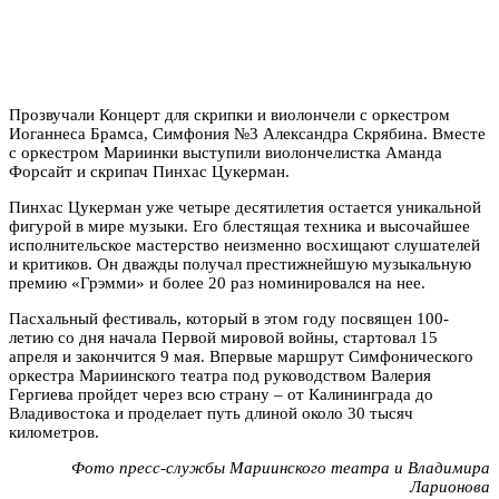
Прозвучали Концерт для скрипки и виолончели с оркестром
Иоганнеса Брамса, Симфония №3 Александра Скрябина. Вместе
с оркестром Мариинки выступили виолончелистка Аманда
Форсайт и скрипач Пинхас Цукерман.
Пинхас Цукерман уже четыре десятилетия остается уникальной
фигурой в мире музыки. Его блестящая техника и высочайшее
исполнительское мастерство неизменно восхищают слушателей
и критиков. Он дважды получал престижнейшую музыкальную
премию «Грэмми» и более 20 раз номинировался на нее.
Пасхальный фестиваль, который в этом году посвящен 100-
летию со дня начала Первой мировой войны, стартовал 15
апреля и закончится 9 мая. Впервые маршрут Симфонического
оркестра Мариинского театра под руководством Валерия
Гергиева пройдет через всю страну – от Калининграда до
Владивостока и проделает путь длиной около 30 тысяч
километров.
Фото пресс-службы Мариинского театра и Владимира
Ларионова