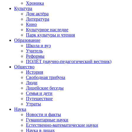
Хроника
Культура
Дом актёра
Литература
Кино
Культурное наследие
Парк культуры и чтения
Образование
Школа и вуз
Учитель
Реформы
ПОЛЁТ (научно-педагогический вестник)
Общество
История
Свободная трибуна
Люди
Лицейские беседы
Семья и дети
Путешествие
Утраты
Наука
Новости и факты
Гуманитарные науки
Естественно-математические науки
Наука в лицах