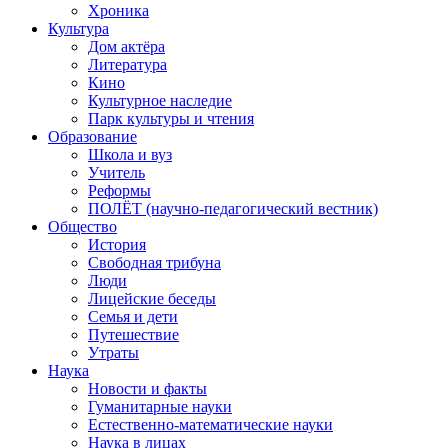
Хроника
Культура
Дом актёра
Литература
Кино
Культурное наследие
Парк культуры и чтения
Образование
Школа и вуз
Учитель
Реформы
ПОЛЁТ (научно-педагогический вестник)
Общество
История
Свободная трибуна
Люди
Лицейские беседы
Семья и дети
Путешествие
Утраты
Наука
Новости и факты
Гуманитарные науки
Естественно-математические науки
Наука в лицах