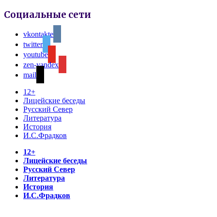
Социальные сети
vkontakte
twitter
youtube
zen-yandex
mail
12+
Лицейские беседы
Русский Север
Литература
История
И.С.Фрадков
12+
Лицейские беседы
Русский Север
Литература
История
И.С.Фрадков