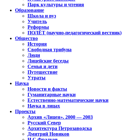
Парк культуры и чтения
Образование
Школа и вуз
Учитель
Реформы
ПОЛЁТ (научно-педагогический вестник)
Общество
История
Свободная трибуна
Люди
Лицейские беседы
Семья и дети
Путешествие
Утраты
Наука
Новости и факты
Гуманитарные науки
Естественно-математические науки
Наука в лицах
Проекты
Архив «Лицея». 2000 — 2003
Русский Север
Архитектура Петрозаводска
Дмитрий Новиков
И.С.Фрадков