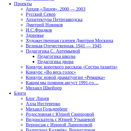
Проекты
Архив «Лицея». 2000 — 2003
Русский Север
Архитектура Петрозаводска
Дмитрий Новиков
И.С.Фрадков
Здоровье
Художественная галерея Дмитрия Москина
Великая Отечественная. 1941 — 1945
Педагогика С. Артемьевой
Педагогика школы
Педагогика двора
Конкурс короткого рассказа «Сестра таланта»
Конкурс «Во весь голос»
Конкурс новой драматургии «Ремарка»
Каким мы помним август 1991-го…
Михаил Швейцер
Блоги
Блог Лицея
Алла Нестеренко
Михаил Гольденберг
Родословная с Юлией Свинцовой
Видоискатель с Юлией Утышевой
Вернисаж с Ириной Ларионовой
Валентина Калачёва. Впечатления