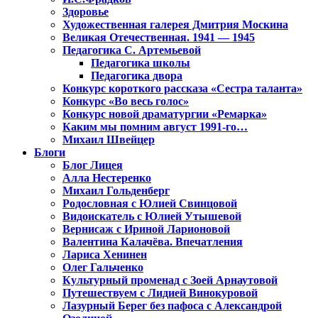
Здоровье
Художественная галерея Дмитрия Москина
Великая Отечественная. 1941 — 1945
Педагогика С. Артемьевой
Педагогика школы
Педагогика двора
Конкурс короткого рассказа «Сестра таланта»
Конкурс «Во весь голос»
Конкурс новой драматургии «Ремарка»
Каким мы помним август 1991-го…
Михаил Швейцер
Блоги
Блог Лицея
Алла Нестеренко
Михаил Гольденберг
Родословная с Юлией Свинцовой
Видоискатель с Юлией Утышевой
Вернисаж с Ириной Ларионовой
Валентина Калачёва. Впечатления
Лариса Хенинен
Олег Гальченко
Культурный променад с Зоей Арнаутовой
Путешествуем с Лидией Винокуровой
Лазурный Берег без пафоса с Александрой