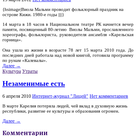
{hsimage|Виола Мальми проводит фольклорный праздник на
острове Кижи. 1980-е годы ||||}
14 марта в 18 часов в Национальном театре РК начнется вечер
памяти, посвященный 80-летию Виолы Мальми, прославленного
хореографа, фольклориста, руководителя ансамбля «Карельская
горница».
Она ушла из жизни в возрасте 78 лет 15 марта 2010 года. До
последних дней работала над новой книгой, готовила программу
по рунам «Калевалы».
Далее →
Культура
Утраты
Незаменимые есть
6 апреля 2010
Интернет-журнал "Лицей"
Нет комментариев
В марте Карелия потеряла людей, чей вклад в духовную жизнь
республики, развитие ее культуры и образования огромен.
Далее →
Комментарии