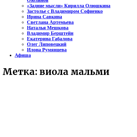
Озолиной
«Задние мысли» Кирилла Олюшкина
Застолье с Владимиром Софиенко
Ирина Савкина
Светлана Артемьева
Наталья Мешкова
Владимир Берштейн
Екатерина Габалова
Олег Липовецкий
Илона Румянцева
Афиша
Метка:
виола мальми