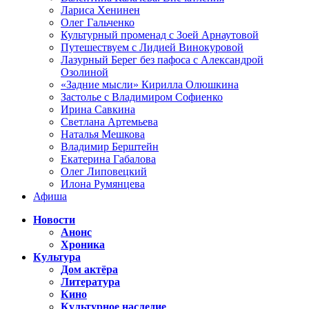
Лариса Хенинен
Олег Гальченко
Культурный променад с Зоей Арнаутовой
Путешествуем с Лидией Винокуровой
Лазурный Берег без пафоса с Александрой
Озолиной
«Задние мысли» Кирилла Олюшкина
Застолье с Владимиром Софиенко
Ирина Савкина
Светлана Артемьева
Наталья Мешкова
Владимир Берштейн
Екатерина Габалова
Олег Липовецкий
Илона Румянцева
Афиша
Новости
Анонс
Хроника
Культура
Дом актёра
Литература
Кино
Культурное наследие