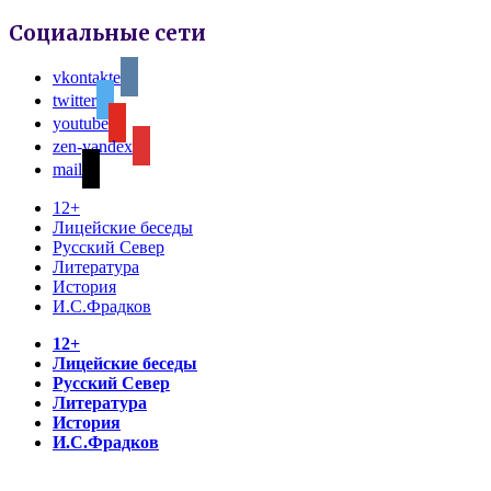
Социальные сети
vkontakte
twitter
youtube
zen-yandex
mail
12+
Лицейские беседы
Русский Север
Литература
История
И.С.Фрадков
12+
Лицейские беседы
Русский Север
Литература
История
И.С.Фрадков