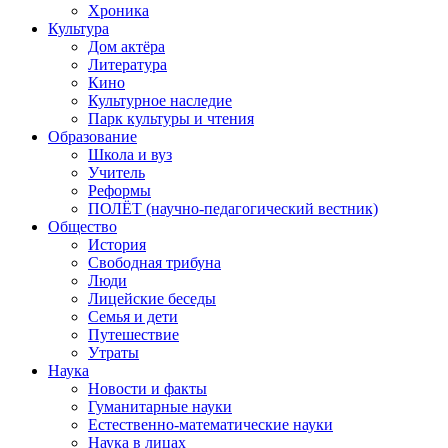
Хроника
Культура
Дом актёра
Литература
Кино
Культурное наследие
Парк культуры и чтения
Образование
Школа и вуз
Учитель
Реформы
ПОЛЁТ (научно-педагогический вестник)
Общество
История
Свободная трибуна
Люди
Лицейские беседы
Семья и дети
Путешествие
Утраты
Наука
Новости и факты
Гуманитарные науки
Естественно-математические науки
Наука в лицах