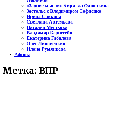
Озолиной
«Задние мысли» Кирилла Олюшкина
Застолье с Владимиром Софиенко
Ирина Савкина
Светлана Артемьева
Наталья Мешкова
Владимир Берштейн
Екатерина Габалова
Олег Липовецкий
Илона Румянцева
Афиша
Метка:
ВПР