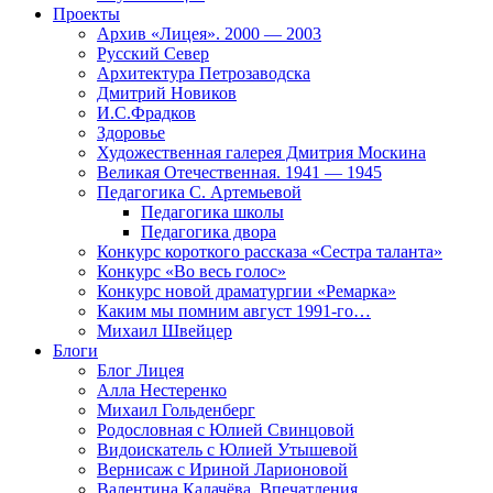
Проекты
Архив «Лицея». 2000 — 2003
Русский Север
Архитектура Петрозаводска
Дмитрий Новиков
И.С.Фрадков
Здоровье
Художественная галерея Дмитрия Москина
Великая Отечественная. 1941 — 1945
Педагогика С. Артемьевой
Педагогика школы
Педагогика двора
Конкурс короткого рассказа «Сестра таланта»
Конкурс «Во весь голос»
Конкурс новой драматургии «Ремарка»
Каким мы помним август 1991-го…
Михаил Швейцер
Блоги
Блог Лицея
Алла Нестеренко
Михаил Гольденберг
Родословная с Юлией Свинцовой
Видоискатель с Юлией Утышевой
Вернисаж с Ириной Ларионовой
Валентина Калачёва. Впечатления