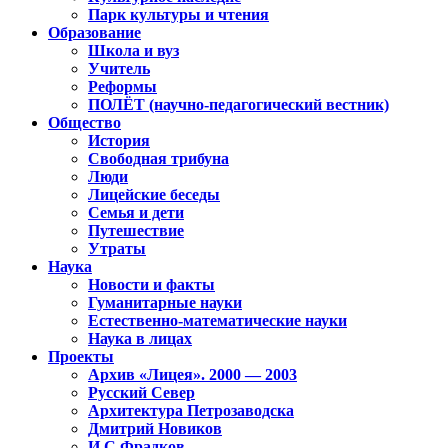
Парк культуры и чтения
Образование
Школа и вуз
Учитель
Реформы
ПОЛЁТ (научно-педагогический вестник)
Общество
История
Свободная трибуна
Люди
Лицейские беседы
Семья и дети
Путешествие
Утраты
Наука
Новости и факты
Гуманитарные науки
Естественно-математические науки
Наука в лицах
Проекты
Архив «Лицея». 2000 — 2003
Русский Север
Архитектура Петрозаводска
Дмитрий Новиков
И.С.Фрадков