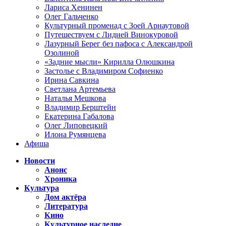
Лариса Хенинен
Олег Гальченко
Культурный променад с Зоей Арнаутовой
Путешествуем с Лидией Винокуровой
Лазурный Берег без пафоса с Александрой
Озолиной
«Задние мысли» Кирилла Олюшкина
Застолье с Владимиром Софиенко
Ирина Савкина
Светлана Артемьева
Наталья Мешкова
Владимир Берштейн
Екатерина Габалова
Олег Липовецкий
Илона Румянцева
Афиша
Новости
Анонс
Хроника
Культура
Дом актёра
Литература
Кино
Культурное наследие