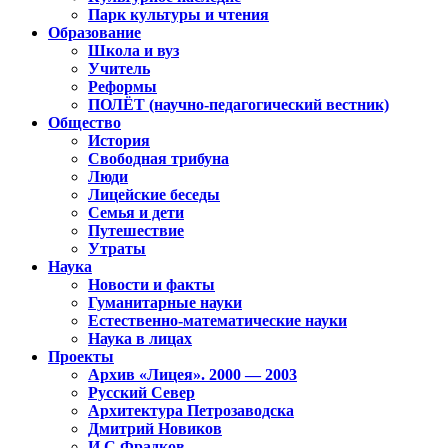
Парк культуры и чтения
Образование
Школа и вуз
Учитель
Реформы
ПОЛЁТ (научно-педагогический вестник)
Общество
История
Свободная трибуна
Люди
Лицейские беседы
Семья и дети
Путешествие
Утраты
Наука
Новости и факты
Гуманитарные науки
Естественно-математические науки
Наука в лицах
Проекты
Архив «Лицея». 2000 — 2003
Русский Север
Архитектура Петрозаводска
Дмитрий Новиков
И.С.Фрадков