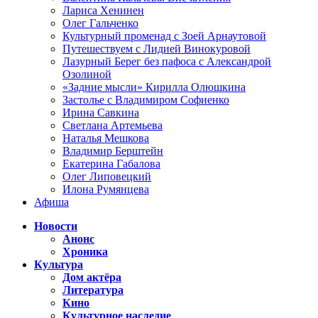
Лариса Хенинен
Олег Гальченко
Культурный променад с Зоей Арнаутовой
Путешествуем с Лидией Винокуровой
Лазурный Берег без пафоса с Александрой
Озолиной
«Задние мысли» Кирилла Олюшкина
Застолье с Владимиром Софиенко
Ирина Савкина
Светлана Артемьева
Наталья Мешкова
Владимир Берштейн
Екатерина Габалова
Олег Липовецкий
Илона Румянцева
Афиша
Новости
Анонс
Хроника
Культура
Дом актёра
Литература
Кино
Культурное наследие