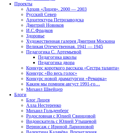
Проекты
Архив «Лицея». 2000 — 2003
Русский Север
Архитектура Петрозаводска
Дмитрий Новиков
И.С.Фрадков
Здоровье
Художественная галерея Дмитрия Москина
Великая Отечественная. 1941 — 1945
Педагогика С. Артемьевой
Педагогика школы
Педагогика двора
Конкурс короткого рассказа «Сестра таланта»
Конкурс «Во весь голос»
Конкурс новой драматургии «Ремарка»
Каким мы помним август 1991-го…
Михаил Швейцер
Блоги
Блог Лицея
Алла Нестеренко
Михаил Гольденберг
Родословная с Юлией Свинцовой
Видоискатель с Юлией Утышевой
Вернисаж с Ириной Ларионовой
Валентина Калачёва. Впечатления