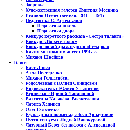
Здоровье
Художественная галерея Дмитрия Москина
Великая Отечественная. 1941 — 1945
Педагогика С. Артемьевой
Педагогика школы
Педагогика двора
Конкурс короткого рассказа «Сестра таланта»
Конкурс «Во весь голос»
Конкурс новой драматургии «Ремарка»
Каким мы помним август 1991-го…
Михаил Швейцер
Блоги
Блог Лицея
Алла Нестеренко
Михаил Гольденберг
Родословная с Юлией Свинцовой
Видоискатель с Юлией Утышевой
Вернисаж с Ириной Ларионовой
Валентина Калачёва. Впечатления
Лариса Хенинен
Олег Гальченко
Культурный променад с Зоей Арнаутовой
Путешествуем с Лидией Винокуровой
Лазурный Берег без пафоса с Александрой