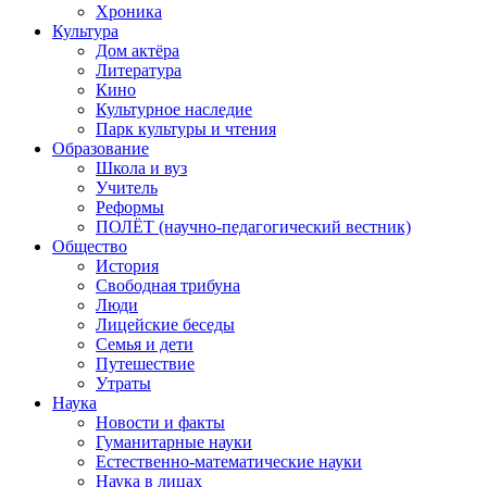
Хроника
Культура
Дом актёра
Литература
Кино
Культурное наследие
Парк культуры и чтения
Образование
Школа и вуз
Учитель
Реформы
ПОЛЁТ (научно-педагогический вестник)
Общество
История
Свободная трибуна
Люди
Лицейские беседы
Семья и дети
Путешествие
Утраты
Наука
Новости и факты
Гуманитарные науки
Естественно-математические науки
Наука в лицах