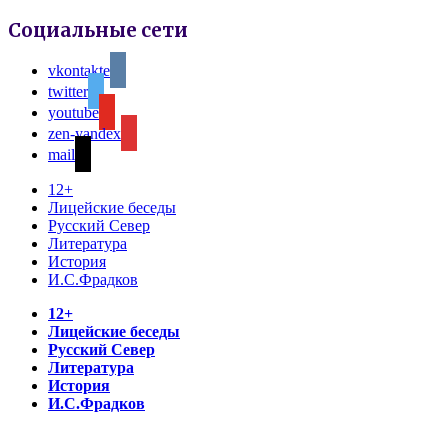
Социальные сети
vkontakte
twitter
youtube
zen-yandex
mail
12+
Лицейские беседы
Русский Север
Литература
История
И.С.Фрадков
12+
Лицейские беседы
Русский Север
Литература
История
И.С.Фрадков