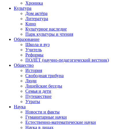
Хроника
Культура
Дом актёра
Литература
Кино
Культурное наследие
Парк культуры и чтения
Образование
Школа и вуз
Учитель
Реформы
ПОЛЁТ (научно-педагогический вестник)
Общество
История
Свободная трибуна
Люди
Лицейские беседы
Семья и дети
Путешествие
Утраты
Наука
Новости и факты
Гуманитарные науки
Естественно-математические науки
Наука в лицах