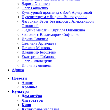
Лариса Хенинен
Олег Гальченко
Культурный променад с Зоей Арнаутовой
Путешествуем с Лидией Винокуровой
Лазурный Берег без пафоса с Александрой
Озолиной
«Задние мысли» Кирилла Олюшкина
Застолье с Владимиром Софиенко
Ирина Савкина
Светлана Артемьева
Наталья Мешкова
Владимир Берштейн
Екатерина Габалова
Олег Липовецкий
Илона Румянцева
Афиша
Новости
Анонс
Хроника
Культура
Дом актёра
Литература
Кино
Культурное наследие