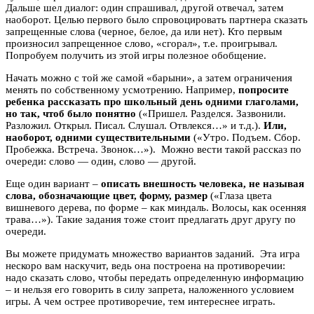
Дальше шел диалог: один спрашивал, другой отвечал, затем
наоборот. Целью первого было спровоцировать партнера сказать
запрещенные слова (черное, белое, да или нет). Кто первым
произносил запрещенное слово, «сгорал», т.е. проигрывал.
Попробуем получить из этой игры полезное обобщение.
Начать можно с той же самой «барыни», а затем ограничения
менять по собственному усмотрению. Например,
попросите
ребенка рассказать про школьный день одними глаголами,
но так, чтоб было понятно
(«Пришел. Разделся. Зазвонили.
Разложил. Открыл. Писал. Слушал. Отвлекся…» и т.д.).
Или,
наоборот, одними существительными
(«Утро. Подъем. Сбор.
Пробежка. Встреча. Звонок…»). Можно вести такой рассказ по
очереди: слово — один, слово — другой.
Еще один вариант –
описать внешность человека, не называя
слова, обозначающие цвет, форму, размер
(«Глаза цвета
вишневого дерева, по форме – как миндаль. Волосы, как осенняя
трава…»). Такие задания тоже стоит предлагать друг другу по
очереди.
Вы можете придумать множество вариантов заданий. Эта игра
нескоро вам наскучит, ведь она построена на противоречии:
надо сказать слово, чтобы передать определенную информацию
– и нельзя его говорить в силу запрета, наложенного условием
игры. А чем острее противоречие, тем интереснее играть.