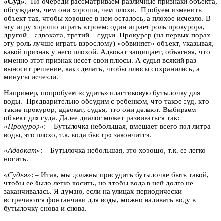
«Суд
»
. По очереди рассматриваем различные признаки объекта,
обсуждаем, чем они хороши, чем плохи. Пробуем изменить
объект так, чтобы хорошее в нем осталось, а плохое исчезло. В
эту игру хорошо играть втроем: один играет роль прокурора,
другой – адвоката, третий – судьи. Прокурор (на первых порах
эту роль лучше играть взрослому) «обвиняет» объект, указывая,
какой признак у него плохой. Адвокат защищает, объясняя, что
именно этот признак несет свои плюсы. А судья всякий раз
выносит решение, как сделать, чтобы плюсы сохранились, а
минусы исчезли.
Например, попробуем «судить» пластиковую бутылочку для
воды. Предварительно обсудим с ребенком, что такое суд, кто
такие прокурор, адвокат, судья, что они делают. Выбираем
объект для суда. Далее диалог может развиваться так:
«Прокурор»
: – Бутылочка небольшая, вмещает всего пол литра
воды, это плохо, т.к. вода быстро закончится.
«Адвокат»
: – Бутылочка небольшая, это хорошо, т.к. ее легко
носить.
«Судья»
: – Итак, мы должны присудить бутылочке быть такой,
чтобы ее было легко носить, но чтобы вода в ней долго не
заканчивалась. Я думаю, если на улицах периодически
встречаются фонтанчики для воды, можно наливать воду в
бутылочку снова и снова.