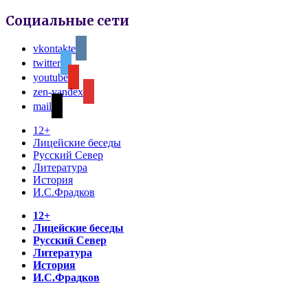
Социальные сети
vkontakte
twitter
youtube
zen-yandex
mail
12+
Лицейские беседы
Русский Север
Литература
История
И.С.Фрадков
12+
Лицейские беседы
Русский Север
Литература
История
И.С.Фрадков