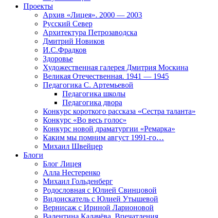
Проекты
Архив «Лицея». 2000 — 2003
Русский Север
Архитектура Петрозаводска
Дмитрий Новиков
И.С.Фрадков
Здоровье
Художественная галерея Дмитрия Москина
Великая Отечественная. 1941 — 1945
Педагогика С. Артемьевой
Педагогика школы
Педагогика двора
Конкурс короткого рассказа «Сестра таланта»
Конкурс «Во весь голос»
Конкурс новой драматургии «Ремарка»
Каким мы помним август 1991-го…
Михаил Швейцер
Блоги
Блог Лицея
Алла Нестеренко
Михаил Гольденберг
Родословная с Юлией Свинцовой
Видоискатель с Юлией Утышевой
Вернисаж с Ириной Ларионовой
Валентина Калачёва. Впечатления