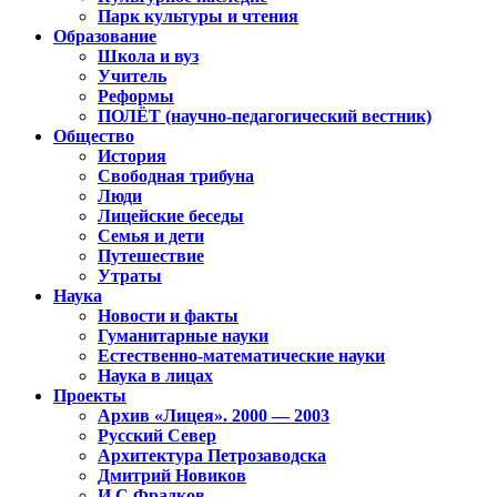
Парк культуры и чтения
Образование
Школа и вуз
Учитель
Реформы
ПОЛЁТ (научно-педагогический вестник)
Общество
История
Свободная трибуна
Люди
Лицейские беседы
Семья и дети
Путешествие
Утраты
Наука
Новости и факты
Гуманитарные науки
Естественно-математические науки
Наука в лицах
Проекты
Архив «Лицея». 2000 — 2003
Русский Север
Архитектура Петрозаводска
Дмитрий Новиков
И.С.Фрадков