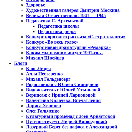
Здоровье
Художественная галерея Дмитрия Москина
Великая Отечественная. 1941 — 1945
Педагогика С. Артемьевой
Педагогика школы
Педагогика двора
Конкурс короткого рассказа «Сестра таланта»
Конкурс «Во весь голос»
Конкурс новой драматургии «Ремарка»
Каким мы помним август 1991-го…
Михаил Швейцер
Блоги
Блог Лицея
Алла Нестеренко
Михаил Гольденберг
Родословная с Юлией Свинцовой
Видоискатель с Юлией Утышевой
Вернисаж с Ириной Ларионовой
Валентина Калачёва. Впечатления
Лариса Хенинен
Олег Гальченко
Культурный променад с Зоей Арнаутовой
Путешествуем с Лидией Винокуровой
Лазурный Берег без пафоса с Александрой