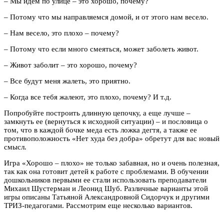
– Мы идем по улице – это хорошо, почему?
– Потому что мы направляемся домой, и от этого нам весело.
– Нам весело, это плохо – почему?
– Потому что если много смеяться, может заболеть живот.
– Живот заболит – это хорошо, почему?
– Все будут меня жалеть, это приятно.
– Когда все тебя жалеют, это плохо, почему? И т.д.
Попробуйте построить длинную цепочку, а еще лучше –
замкнуть ее (вернуться к исходной ситуации) – и пословица о
том, что в каждой бочке меда есть ложка дегтя, а также ее
противоположность «Нет худа без добра» обретут для вас новый
смысл.
Игра «Хорошо – плохо» не только забавная, но и очень полезная,
так как она готовит детей к работе с проблемами. В обучении
дошкольников первыми ее стали использовать преподаватели
Михаил Шустерман и Леонид Шуб. Различные варианты этой
игры описаны Татьяной Александровной Сидорчук и другими
ТРИЗ-педагогами. Рассмотрим еще несколько вариантов.