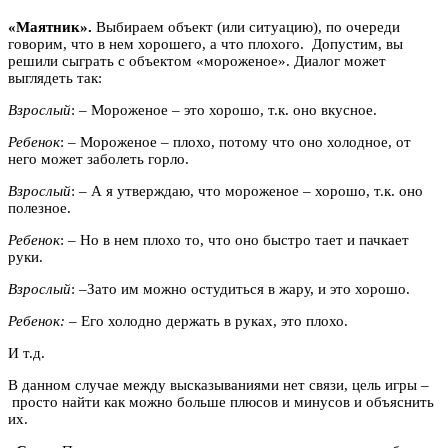
«Маятник
».
Выбираем объект (или ситуацию), по очереди
говорим, что в нем хорошего, а что плохого. Допустим, вы
решили сыграть с объектом «мороженое». Диалог может
выглядеть так:
Взрослый
: – Мороженое – это хорошо, т.к. оно вкусное.
Ребенок
: – Мороженое – плохо, потому что оно холодное, от
него может заболеть горло.
Взрослый
: – А я утверждаю, что мороженое – хорошо, т.к. оно
полезное.
Ребенок
: – Но в нем плохо то, что оно быстро тает и пачкает
руки.
Взрослый
: –Зато им можно остудиться в жару, и это хорошо.
Ребенок:
– Его холодно держать в руках, это плохо.
И т.д.
В данном случае между высказываниями нет связи, цель игры –
просто найти как можно больше плюсов и минусов и объяснить
их.