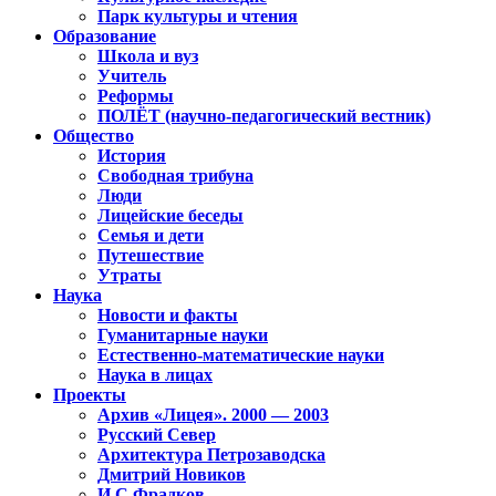
Парк культуры и чтения
Образование
Школа и вуз
Учитель
Реформы
ПОЛЁТ (научно-педагогический вестник)
Общество
История
Свободная трибуна
Люди
Лицейские беседы
Семья и дети
Путешествие
Утраты
Наука
Новости и факты
Гуманитарные науки
Естественно-математические науки
Наука в лицах
Проекты
Архив «Лицея». 2000 — 2003
Русский Север
Архитектура Петрозаводска
Дмитрий Новиков
И.С.Фрадков