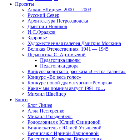
Проекты
Архив «Лицея». 2000 — 2003
Русский Север
Архитектура Петрозаводска
Дмитрий Новиков
И.С.Фрадков
Здоровье
Художественная галерея Дмитрия Москина
Великая Отечественная. 1941 — 1945
Педагогика С. Артемьевой
Педагогика школы
Педагогика двора
Конкурс короткого рассказа «Сестра таланта»
Конкурс «Во весь голос»
Конкурс новой драматургии «Ремарка»
Каким мы помним август 1991-го…
Михаил Швейцер
Блоги
Блог Лицея
Алла Нестеренко
Михаил Гольденберг
Родословная с Юлией Свинцовой
Видоискатель с Юлией Утышевой
Вернисаж с Ириной Ларионовой
Валентина Калачёва. Впечатления