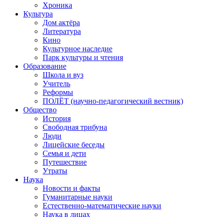
Хроника
Культура
Дом актёра
Литература
Кино
Культурное наследие
Парк культуры и чтения
Образование
Школа и вуз
Учитель
Реформы
ПОЛЁТ (научно-педагогический вестник)
Общество
История
Свободная трибуна
Люди
Лицейские беседы
Семья и дети
Путешествие
Утраты
Наука
Новости и факты
Гуманитарные науки
Естественно-математические науки
Наука в лицах