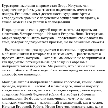
Куратором выставки впервые стал Игорь Котуков, чьи
графические работы уже заметно выделяются, имеют свой
почерк. Его новый опыт деятельности художник Артем
Стародубцев сравнил с получением офицерских звездочек, а
также отметил его успехи в преподавании.
Игорь пригласил своих друзей поразмыслить над простыми
сюжетами. Четыре автора
–
Наталья Егорова, Дина Четвертная,
Мария Фадеева и Игорь Котуков
–
представили свои работы по
теме, которая подразумевает простые, но не банальные сюжеты.
–
Выставка посвящена предметам и явлениям, окружающим нас
в обычной жизни и которые мы не замечаем,
–
рассказывает о
проекте Игорь Котуков,
–
которые мы обычно не воспринимаем
как предметы, потенциальные для создания образов в
изобразительном искусстве. Мы решили, что с этим точно
можно работать. И не всегда обязательно придумывать сложные
философские концепции.
Молодые авторы изобразили обычные кроссовки, камни, банки,
провода, коряги и …чеснок. И в самом деле, многие подолгу
вглядывались в листы, пытаясь разглядеть причудливые коряги,
созданные Марией Фадеевой (Санкт-Петербург) обычным
карандащом. По форме они напоминают чем-то почерк
японских художников
–
лаконичный и загадочный, как и чеснок
Натальи Егоровой. Работы Игоря Котукова основательны, как и