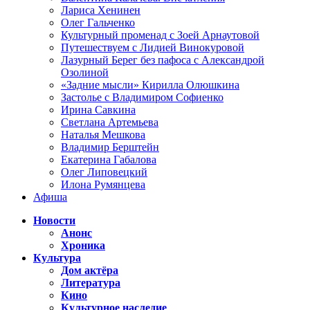
Лариса Хенинен
Олег Гальченко
Культурный променад с Зоей Арнаутовой
Путешествуем с Лидией Винокуровой
Лазурный Берег без пафоса с Александрой
Озолиной
«Задние мысли» Кирилла Олюшкина
Застолье с Владимиром Софиенко
Ирина Савкина
Светлана Артемьева
Наталья Мешкова
Владимир Берштейн
Екатерина Габалова
Олег Липовецкий
Илона Румянцева
Афиша
Новости
Анонс
Хроника
Культура
Дом актёра
Литература
Кино
Культурное наследие