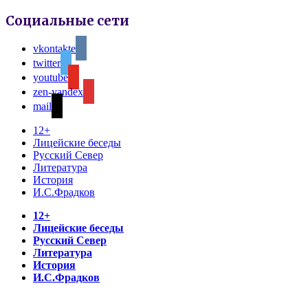
Социальные сети
vkontakte
twitter
youtube
zen-yandex
mail
12+
Лицейские беседы
Русский Север
Литература
История
И.С.Фрадков
12+
Лицейские беседы
Русский Север
Литература
История
И.С.Фрадков