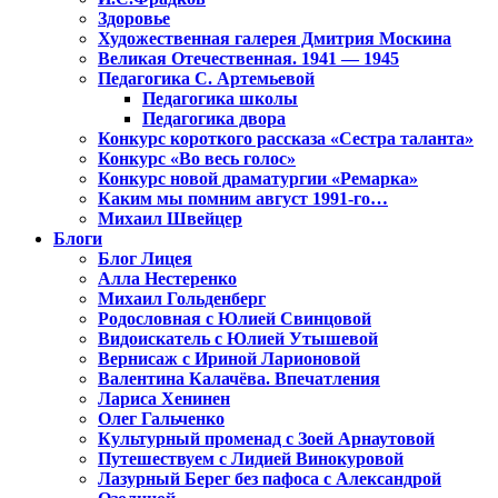
Здоровье
Художественная галерея Дмитрия Москина
Великая Отечественная. 1941 — 1945
Педагогика С. Артемьевой
Педагогика школы
Педагогика двора
Конкурс короткого рассказа «Сестра таланта»
Конкурс «Во весь голос»
Конкурс новой драматургии «Ремарка»
Каким мы помним август 1991-го…
Михаил Швейцер
Блоги
Блог Лицея
Алла Нестеренко
Михаил Гольденберг
Родословная с Юлией Свинцовой
Видоискатель с Юлией Утышевой
Вернисаж с Ириной Ларионовой
Валентина Калачёва. Впечатления
Лариса Хенинен
Олег Гальченко
Культурный променад с Зоей Арнаутовой
Путешествуем с Лидией Винокуровой
Лазурный Берег без пафоса с Александрой