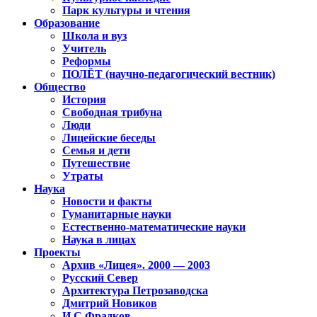
Парк культуры и чтения
Образование
Школа и вуз
Учитель
Реформы
ПОЛЁТ (научно-педагогический вестник)
Общество
История
Свободная трибуна
Люди
Лицейские беседы
Семья и дети
Путешествие
Утраты
Наука
Новости и факты
Гуманитарные науки
Естественно-математические науки
Наука в лицах
Проекты
Архив «Лицея». 2000 — 2003
Русский Север
Архитектура Петрозаводска
Дмитрий Новиков
И.С.Фрадков