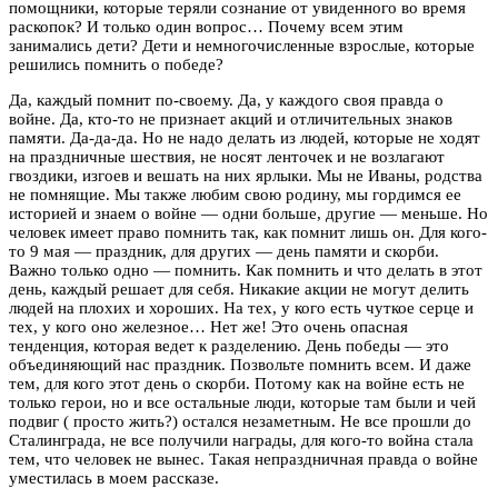
помощники, которые теряли сознание от увиденного во время
раскопок? И только один вопрос… Почему всем этим
занимались дети? Дети и немногочисленные взрослые, которые
решились помнить о победе?
Да, каждый помнит по-своему. Да, у каждого своя правда о
войне. Да, кто-то не признает акций и отличительных знаков
памяти. Да-да-да. Но не надо делать из людей, которые не ходят
на праздничные шествия, не носят ленточек и не возлагают
гвоздики, изгоев и вешать на них ярлыки. Мы не Иваны, родства
не помнящие. Мы также любим свою родину, мы гордимся ее
историей и знаем о войне — одни больше, другие — меньше. Но
человек имеет право помнить так, как помнит лишь он. Для кого-
то 9 мая — праздник, для других — день памяти и скорби.
Важно только одно — помнить. Как помнить и что делать в этот
день, каждый решает для себя. Никакие акции не могут делить
людей на плохих и хороших. На тех, у кого есть чуткое серце и
тех, у кого оно железное… Нет же! Это очень опасная
тенденция, которая ведет к разделению. День победы — это
объединяющий нас праздник. Позвольте помнить всем. И даже
тем, для кого этот день о скорби. Потому как на войне есть не
только герои, но и все остальные люди, которые там были и чей
подвиг ( просто жить?) остался незаметным. Не все прошли до
Сталинграда, не все получили награды, для кого-то война стала
тем, что человек не вынес. Такая непраздничная правда о войне
уместилась в моем рассказе.