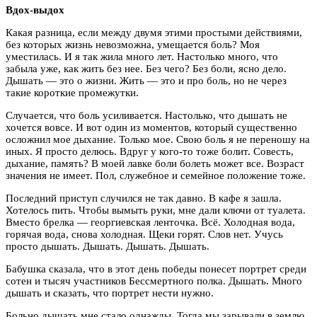
Вдох-выдох
Какая разница, если между двумя этими простыми действиями,
без которых жизнь невозможна, умещается боль? Моя
уместилась. И я так жила много лет. Настолько много, что
забыла уже, как жить без нее. Без чего? Без боли, ясно дело.
Дышать — это о жизни. Жить — это и про боль, но не через
такие короткие промежутки.
Случается, что боль усиливается. Настолько, что дышать не
хочется вовсе. И вот один из моментов, который существенно
осложнил мое дыхание. Только мое. Свою боль я не переношу на
иных. Я просто делюсь. Вдруг у кого-то тоже болит. Совесть,
дыхание, память? В моей лавке боли болеть может все. Возраст
значения не имеет. Пол, служебное и семейное положение тоже.
Последний приступ случился не так давно. В кафе я зашла.
Хотелось пить. Чтобы вымыть руки, мне дали ключи от туалета.
Вместо брелка — георгиевская ленточка. Всё. Холодная вода,
горячая вода, снова холодная. Щеки горят. Слов нет. Учусь
просто дышать. Дышать. Дышать. Дышать.
Бабушка сказала, что в этот день победы понесет портрет среди
сотен и тысяч участников Бессмертного полка. Дышать. Много
дышать и сказать, что портрет нести нужно.
Больно дышать мне стало однажды. Тогда мы зарывали в землю