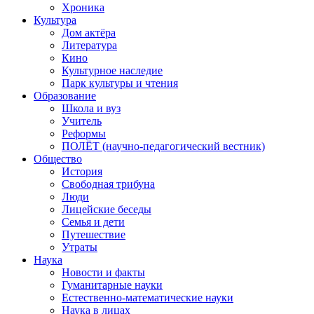
Хроника
Культура
Дом актёра
Литература
Кино
Культурное наследие
Парк культуры и чтения
Образование
Школа и вуз
Учитель
Реформы
ПОЛЁТ (научно-педагогический вестник)
Общество
История
Свободная трибуна
Люди
Лицейские беседы
Семья и дети
Путешествие
Утраты
Наука
Новости и факты
Гуманитарные науки
Естественно-математические науки
Наука в лицах