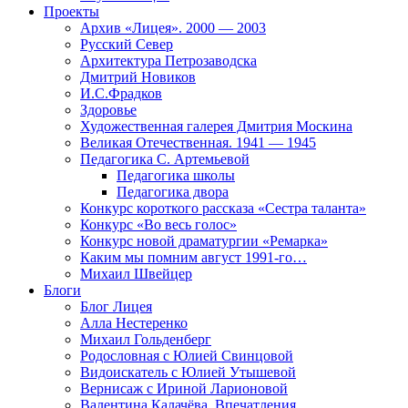
Проекты
Архив «Лицея». 2000 — 2003
Русский Север
Архитектура Петрозаводска
Дмитрий Новиков
И.С.Фрадков
Здоровье
Художественная галерея Дмитрия Москина
Великая Отечественная. 1941 — 1945
Педагогика С. Артемьевой
Педагогика школы
Педагогика двора
Конкурс короткого рассказа «Сестра таланта»
Конкурс «Во весь голос»
Конкурс новой драматургии «Ремарка»
Каким мы помним август 1991-го…
Михаил Швейцер
Блоги
Блог Лицея
Алла Нестеренко
Михаил Гольденберг
Родословная с Юлией Свинцовой
Видоискатель с Юлией Утышевой
Вернисаж с Ириной Ларионовой
Валентина Калачёва. Впечатления