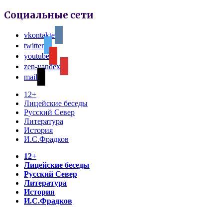
Социальные сети
vkontakte
twitter
youtube
zen-yandex
mail
12+
Лицейские беседы
Русский Север
Литература
История
И.С.Фрадков
12+
Лицейские беседы
Русский Север
Литература
История
И.С.Фрадков