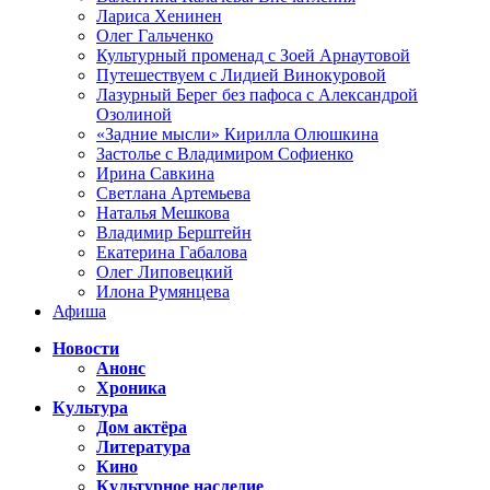
Лариса Хенинен
Олег Гальченко
Культурный променад с Зоей Арнаутовой
Путешествуем с Лидией Винокуровой
Лазурный Берег без пафоса с Александрой
Озолиной
«Задние мысли» Кирилла Олюшкина
Застолье с Владимиром Софиенко
Ирина Савкина
Светлана Артемьева
Наталья Мешкова
Владимир Берштейн
Екатерина Габалова
Олег Липовецкий
Илона Румянцева
Афиша
Новости
Анонс
Хроника
Культура
Дом актёра
Литература
Кино
Культурное наследие