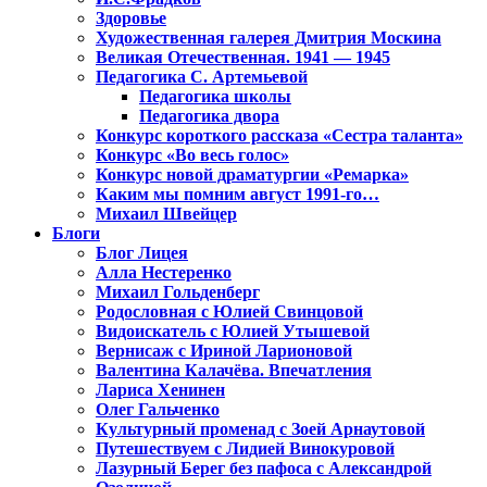
Здоровье
Художественная галерея Дмитрия Москина
Великая Отечественная. 1941 — 1945
Педагогика С. Артемьевой
Педагогика школы
Педагогика двора
Конкурс короткого рассказа «Сестра таланта»
Конкурс «Во весь голос»
Конкурс новой драматургии «Ремарка»
Каким мы помним август 1991-го…
Михаил Швейцер
Блоги
Блог Лицея
Алла Нестеренко
Михаил Гольденберг
Родословная с Юлией Свинцовой
Видоискатель с Юлией Утышевой
Вернисаж с Ириной Ларионовой
Валентина Калачёва. Впечатления
Лариса Хенинен
Олег Гальченко
Культурный променад с Зоей Арнаутовой
Путешествуем с Лидией Винокуровой
Лазурный Берег без пафоса с Александрой