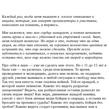
Каждый раз, когда меня тыкают в плохое отношение к
акциям, которые, как говорят организаторы и участники,
помогают им помнить, я теряюсь.
Мне кажется, что мое сердце замирает, а потом начинает
гнать кровь и мысли с удвоенной или утроенной силой. Знаю,
меня поймут немногие. Но верю в это, потому что ни одна
акция, ни один знак отличия, ни огромное количество цветков не
исправят то, что еще можно сделать. Прежде всего
заботиться о памятниках, о воинских захоронениях, поднять
останки тех, кого еще можно спасти от зверей и мародеров.
Про себя я знаю — уже не сделать мне этого. Но с 11 до 15 лет я
была там — на раскопах, среди поисковиков. То время,
проведенное в экспедициях, далось мне нелегко, но подарило
друзей, умение выживать в любой ситуации и свободу мыслить.
Так что моя юность тоже опалена войной. Той ее правдой, о
которой знают немногие. Каково это видеть разрытые
захоронения? Видеть, как разбросанные останки разносят по
своим норам звери? Как люди, движимые жаждой наживы,
уносят с мест боев личные вещи бойцов и снаряды, а останки их
бросают на произвол судьбы? Каково это хоронить бойцов без
гробов? Каково видеть солдат-срочников, высланных нам в