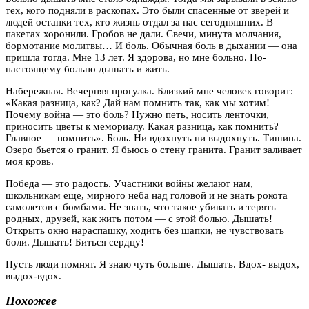
тех, кого подняли в раскопах. Это были спасенные от зверей и
людей останки тех, кто жизнь отдал за нас сегодняшних. В
пакетах хоронили. Гробов не дали. Свечи, минута молчания,
бормотание молитвы… И боль. Обычная боль в дыхании — она
пришла тогда. Мне 13 лет. Я здорова, но мне больно. По-
настоящему больно дышать и жить.
Набережная. Вечерняя прогулка. Близкий мне человек говорит:
«Какая разница, как? Дай нам помнить так, как мы хотим!
Почему война — это боль? Нужно петь, носить ленточки,
приносить цветы к мемориалу. Какая разница, как помнить?
Главное — помнить». Боль. Ни вдохнуть ни выдохнуть. Тишина.
Озеро бьется о гранит. Я бьюсь о стену гранита. Гранит заливает
моя кровь.
Победа — это радость. Участники войны желают нам,
школьникам еще, мирного неба над головой и не знать рокота
самолетов с бомбами. Не знать, что такое убивать и терять
родных, друзей, как жить потом — с этой болью. Дышать!
Открыть окно нараспашку, ходить без шапки, не чувствовать
боли. Дышать! Биться сердцу!
Пусть люди помнят. Я знаю чуть больше. Дышать. Вдох- выдох,
выдох-вдох.
Похожее