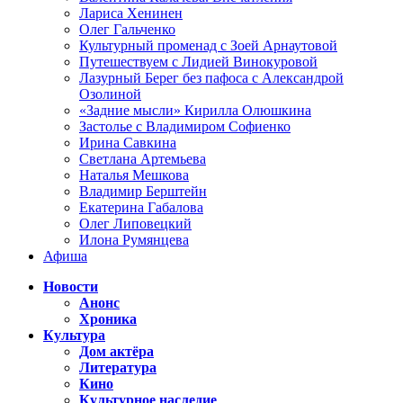
Лариса Хенинен
Олег Гальченко
Культурный променад с Зоей Арнаутовой
Путешествуем с Лидией Винокуровой
Лазурный Берег без пафоса с Александрой
Озолиной
«Задние мысли» Кирилла Олюшкина
Застолье с Владимиром Софиенко
Ирина Савкина
Светлана Артемьева
Наталья Мешкова
Владимир Берштейн
Екатерина Габалова
Олег Липовецкий
Илона Румянцева
Афиша
Новости
Анонс
Хроника
Культура
Дом актёра
Литература
Кино
Культурное наследие