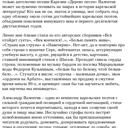
только антологию поэзии Карелии «Дерево песен» Валентик
может заслуженно почивать на лаврах в истории карельской
литературы! Кто как не он, знаток и умница, мог собрать под
одну обложку около сотни достойнейших карельских поэтов,
объединив поколения минувшего века и первого десятилетия
двухтысячных годов.
Лично мне близки стихи из его авторских сборников «Вся
отойдет суета», «Век кончился!..», «Болью память жива»,
«Страна как струна» и «Навечерие». Нет-нет, да и повторяю про
себя строки о кошечке Сере, лейтенантах запаса, штурмующих
учебную высоту, о душе, рвущейся в детство, картошке,
ставшей виновницей стихов о Шагале. Проходят сквозь сердца
строки, положенные на музыку бардом из поселка Марциальные
воды Федором Кузьминым, «белым бы по белому, чтоб белым-
бело…». Стучатся в висок: «строчка – маленькая дочка», звон
«орденов на Арбате», выставленных на продажу в смутное
время начала 90-х, и щемящее «нам бы так научиться любить,
как научены мы ненавидеть».
Александр Валентик – один из немногих карельских поэтов с
сильной гражданской позицией и сердечной интонацией, стихи
которого хочется перечитывать, находя в них созвучие своей
душе и пищу мыслям. Неслучайно строфы поэта пестрят
излюбленными мною отточиями, как бы приглашающими
читателя додумать, донежить, допереживать предложенные
темы и ощущения: подчас горькие, оголенные до озноба, но