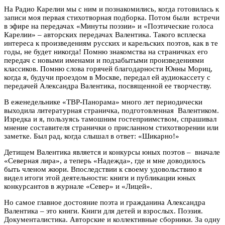
На Радио Карелии мы с ним и познакомились, когда готовилась к
записи моя первая стихотворная подборка. Потом были встречи
в эфире на передачах «Минуты поэзии» и «Поэтические голоса
Карелии» – авторских передачах Валентика. Такого всплеска
интереса к произведениям русских и карельских поэтов, как в те
годы, не будет никогда! Помню знакомства на страничках его
передач с новыми именами и подзабытыми произведениями
классиков. Помню слова горячей благодарности Юнны Мориц,
когда я, будучи проездом в Москве, передал ей аудиокассету с
передачей Александра Валентика, посвященной ее творчеству.
В еженедельнике «ТВР-Панорама» много лет периодически
выходила литературная страничка, подготовленная Валентиком.
Изредка и я, пользуясь тамошним гостеприимством, спрашивал
мнение составителя странички о присланном стихотворении или
заметке. Был рад, когда слышал в ответ: «Шикарно!»
Детищем Валентика является и конкурсы юных поэтов – вначале
«Северная лира», а теперь «Надежда», где и мне доводилось
быть членом жюри. Впоследствии к своему удовольствию я
видел итоги этой деятельности: книги и публикации юных
конкурсантов в журнале «Север» и «Лицей».
Но самое главное достояние поэта и гражданина Александра
Валентика – это книги. Книги для детей и взрослых. Поэзия.
Документалистика. Авторские и коллективные сборники. За одну