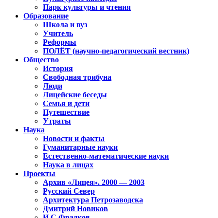
Парк культуры и чтения
Образование
Школа и вуз
Учитель
Реформы
ПОЛЁТ (научно-педагогический вестник)
Общество
История
Свободная трибуна
Люди
Лицейские беседы
Семья и дети
Путешествие
Утраты
Наука
Новости и факты
Гуманитарные науки
Естественно-математические науки
Наука в лицах
Проекты
Архив «Лицея». 2000 — 2003
Русский Север
Архитектура Петрозаводска
Дмитрий Новиков
И.С.Фрадков