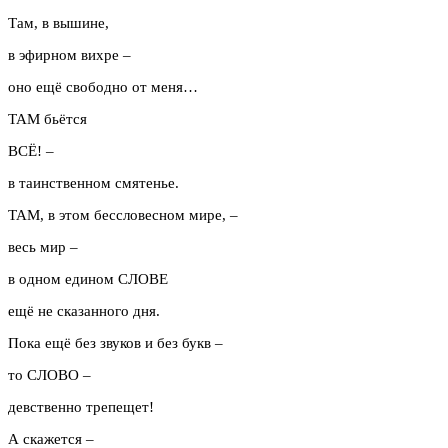
Там, в вышине,
в эфирном вихре –
оно ещё свободно от меня…
ТАМ бьётся
ВСЁ! –
в таинственном смятенье.
ТАМ, в этом бессловесном мире, –
весь мир –
в одном едином СЛОВЕ
ещё не сказанного дня.
Пока ещё без звуков и без букв –
то СЛОВО –
девственно трепещет!
А скажется –