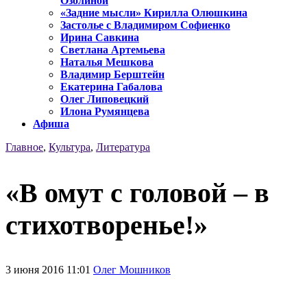
Озолиной
«Задние мысли» Кирилла Олюшкина
Застолье с Владимиром Софиенко
Ирина Савкина
Светлана Артемьева
Наталья Мешкова
Владимир Берштейн
Екатерина Габалова
Олег Липовецкий
Илона Румянцева
Афиша
Главное
,
Культура
,
Литература
«В омут с головой – в
стихотворенье!»
3 июня 2016 11:01
Олег Мошников