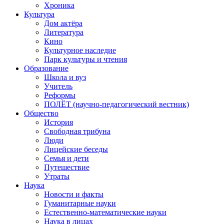
Хроника
Культура
Дом актёра
Литература
Кино
Культурное наследие
Парк культуры и чтения
Образование
Школа и вуз
Учитель
Реформы
ПОЛЁТ (научно-педагогический вестник)
Общество
История
Свободная трибуна
Люди
Лицейские беседы
Семья и дети
Путешествие
Утраты
Наука
Новости и факты
Гуманитарные науки
Естественно-математические науки
Наука в лицах