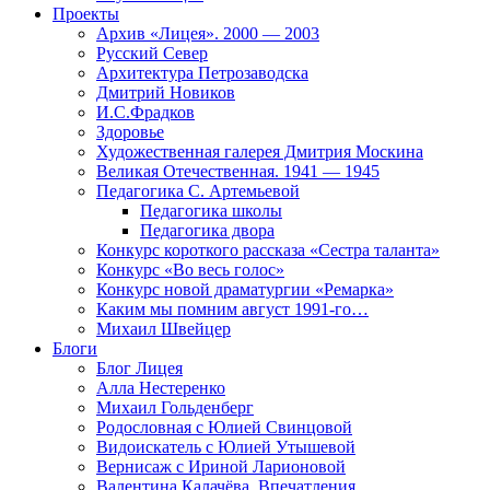
Проекты
Архив «Лицея». 2000 — 2003
Русский Север
Архитектура Петрозаводска
Дмитрий Новиков
И.С.Фрадков
Здоровье
Художественная галерея Дмитрия Москина
Великая Отечественная. 1941 — 1945
Педагогика С. Артемьевой
Педагогика школы
Педагогика двора
Конкурс короткого рассказа «Сестра таланта»
Конкурс «Во весь голос»
Конкурс новой драматургии «Ремарка»
Каким мы помним август 1991-го…
Михаил Швейцер
Блоги
Блог Лицея
Алла Нестеренко
Михаил Гольденберг
Родословная с Юлией Свинцовой
Видоискатель с Юлией Утышевой
Вернисаж с Ириной Ларионовой
Валентина Калачёва. Впечатления