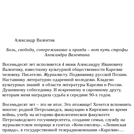
Александр Валентик
Боль, свобода, сопереживание и правда – вот путь строфы
Александра Валентика
Восемьдесят лет исполняется 4 июня Александру Ивановичу
Валентику, известному культурной общественности Карелии
человеку. Писателю. Журналисту. Подвижнику русской Поэзии.
Наставнику литературно одаренной молодежи. Кладезю
культурных знаний в области литературы Карелии и России.
Душевному собеседнику. И искреннему и скромному другу,
которым меня наградила судьба в середине 90-х годов.
Восемьдесят лет – это не итог. Это итожище! Хочется вспомнить
многое: родной Петрозаводск, эвакуацию в Киргизию во время
войны, учебу на историко-филологическом факультете
Петрозаводского госуниверситета, создание семьи, службу на
журналистском поприще в газетах «Комсомолец», «Ленинская
правда», в государственной телерадиокомпании «Карелия»…