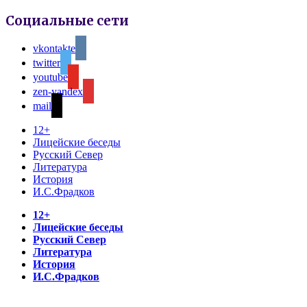
Социальные сети
vkontakte
twitter
youtube
zen-yandex
mail
12+
Лицейские беседы
Русский Север
Литература
История
И.С.Фрадков
12+
Лицейские беседы
Русский Север
Литература
История
И.С.Фрадков