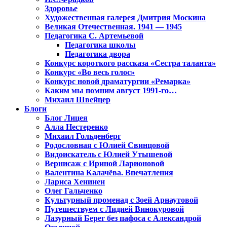
Здоровье
Художественная галерея Дмитрия Москина
Великая Отечественная. 1941 — 1945
Педагогика С. Артемьевой
Педагогика школы
Педагогика двора
Конкурс короткого рассказа «Сестра таланта»
Конкурс «Во весь голос»
Конкурс новой драматургии «Ремарка»
Каким мы помним август 1991-го…
Михаил Швейцер
Блоги
Блог Лицея
Алла Нестеренко
Михаил Гольденберг
Родословная с Юлией Свинцовой
Видоискатель с Юлией Утышевой
Вернисаж с Ириной Ларионовой
Валентина Калачёва. Впечатления
Лариса Хенинен
Олег Гальченко
Культурный променад с Зоей Арнаутовой
Путешествуем с Лидией Винокуровой
Лазурный Берег без пафоса с Александрой