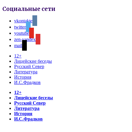
Социальные сети
vkontakte
twitter
youtube
zen-yandex
mail
12+
Лицейские беседы
Русский Север
Литература
История
И.С.Фрадков
12+
Лицейские беседы
Русский Север
Литература
История
И.С.Фрадков