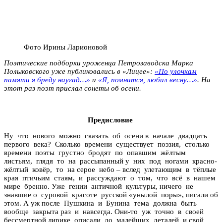
Фото Ирины Ларионовой
Поэтические подборки уроженца Петрозаводска Марка
Полыковского уже публиковались в «Лицее»:
«По улочкам
памяти я бреду наугад…»
и
«Я, помнится, любил весну…»
. На
этот раз поэт прислал сонеты об осени.
Предисловие
Ну что нового можно сказать об осени в начале двадцать
первого века? Сколько времени существует поэзия, столько
времени поэты грустно бродят по опавшим жёлтым
листьям, глядя то на рассыпанный у них под ногами красно-
жёлтый ковёр, то на серое небо – вслед улетающим в тёплые
края птичьим стаям, и рассуждают о том, что всё в нашем
мире бренно. Уже гении античной культуры, ничего не
знавшие о суровой красоте русской «унылой поры», писали об
этом. А уж после Пушкина и Бунина тема должна быть
вообще закрыта раз и навсегда. Они-то уж точно в своей
бессмертной лирике описали до малейших деталей и свой