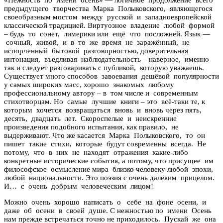
предыдущего творчества Марка Полыковского, являющегося
своеобразным мостом между русской и западноевропейской
классической традицией. Виртуозное владение любой формой
– будь то сонет, лимерики или ещё что посложней. Язык —
сочный, живой, и в то же время не заражённый, не
испорченный бытовой разговорностью, доверительная
интонация, въедливая наблюдательность – наверное, именно
так и следует разговаривать с публикой, которую уважаешь.
Существует много способов завоевания дешёвой популярности
у самых широких масс, хорошо знакомых любому
профессиональному автору – в том числе и современным
стихотворцам. Но самые лучшие книги – это всё-таки те, к
которым хочется возвращаться вновь и вновь через пять,
десять, двадцать лет. Скороспелые и неискренние
произведения подобного испытания, как правило, не
выдерживают. Что же касается Марка Полыковского, то он
пишет такие стихи, которые будут современны всегда. Не
потому, что в них не находят отражения какие-либо
конкретные исторические события, а потому, что присущее им
философское осмысление мира близко человеку любой эпохи,
любой национальности. Это поэзия с очень далёким прицелом.
И… с очень добрым человеческим лицом!
Можно очень хорошо написать о себе на фоне осени, и
даже об осени в своей душе. С нежностью по имени Осень
нам прежде встречаться точно не приходилось. Пускай же она