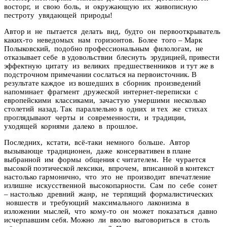
восторг, и свою боль, и окружающую их живописную
пестроту увядающей природы!
Автор и не пытается делать вид, будто он первооткрыватель
каких-то неведомых нам горизонтов. Более того – Марк
Полыковский, подобно профессиональным филологам, не
отказывает себе в удовольствии блеснуть эрудицией, привести
эффектную цитату из великих предшественников и тут же в
подстрочном примечании сослаться на первоисточник. В
результате каждое из вошедших в сборник произведений
напоминает фрагмент дружеской интернет-переписки с
европейскими классиками, зачастую умершими несколько
столетий назад. Так параллельно в одних и тех же стихах
проглядывают черты и современности, и традиции,
уходящей корнями далеко в прошлое.
Последних, кстати, всё-таки немного больше. Автор
вызывающе традиционен, даже консервативен в плане
выбранной им формы общения с читателем. Не чурается
высокой поэтической лексики, впрочем, вписанной в контекст
настолько гармонично, что это не производит впечатление
излишне искусственной высокопарности. Сам по себе сонет
– настолько древний жанр, не терпящий формалистических
новшеств и требующий максимального лаконизма в
изложении мыслей, что кому-то он может показаться давно
исчерпавшим себя. Можно ли вволю выговориться в столь