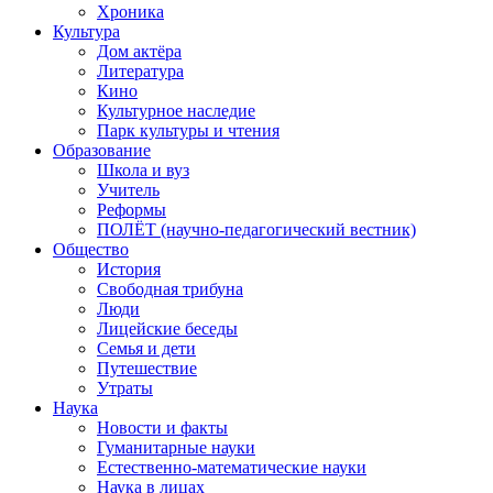
Хроника
Культура
Дом актёра
Литература
Кино
Культурное наследие
Парк культуры и чтения
Образование
Школа и вуз
Учитель
Реформы
ПОЛЁТ (научно-педагогический вестник)
Общество
История
Свободная трибуна
Люди
Лицейские беседы
Семья и дети
Путешествие
Утраты
Наука
Новости и факты
Гуманитарные науки
Естественно-математические науки
Наука в лицах