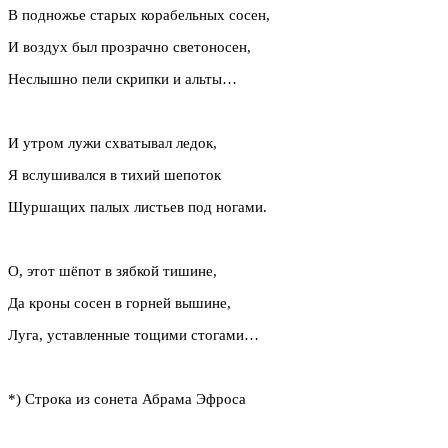
В подножье старых корабельных сосен,
И воздух был прозрачно светоносен,
Неслышно пели скрипки и альты…
И утром лужи схватывал ледок,
Я вслушивался в тихий шепоток
Шуршащих палых листьев под ногами.
О, этот шёпот в зябкой тишине,
Да кроны сосен в горней вышине,
Луга, уставленные тощими стогами…
*) Строка из сонета Абрама Эфроса