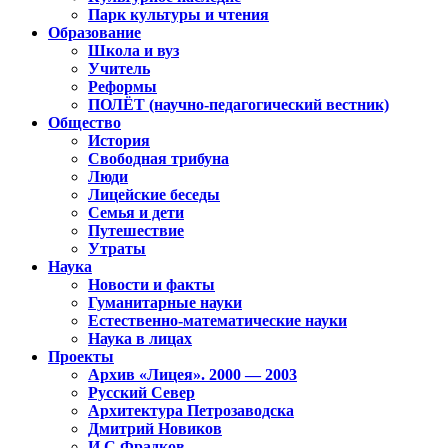
Парк культуры и чтения
Образование
Школа и вуз
Учитель
Реформы
ПОЛЁТ (научно-педагогический вестник)
Общество
История
Свободная трибуна
Люди
Лицейские беседы
Семья и дети
Путешествие
Утраты
Наука
Новости и факты
Гуманитарные науки
Естественно-математические науки
Наука в лицах
Проекты
Архив «Лицея». 2000 — 2003
Русский Север
Архитектура Петрозаводска
Дмитрий Новиков
И.С.Фрадков