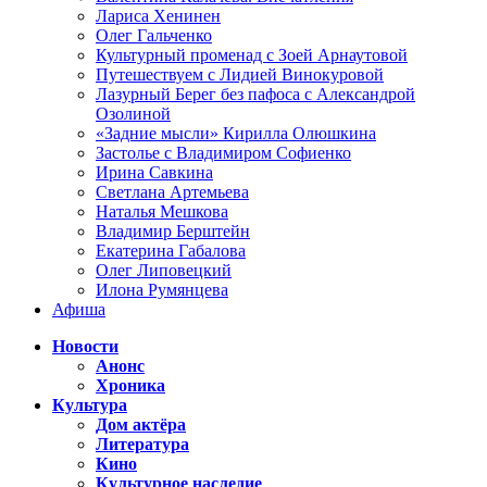
Лариса Хенинен
Олег Гальченко
Культурный променад с Зоей Арнаутовой
Путешествуем с Лидией Винокуровой
Лазурный Берег без пафоса с Александрой
Озолиной
«Задние мысли» Кирилла Олюшкина
Застолье с Владимиром Софиенко
Ирина Савкина
Светлана Артемьева
Наталья Мешкова
Владимир Берштейн
Екатерина Габалова
Олег Липовецкий
Илона Румянцева
Афиша
Новости
Анонс
Хроника
Культура
Дом актёра
Литература
Кино
Культурное наследие