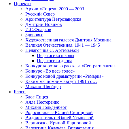
Проекты
Архив «Лицея». 2000 — 2003
Русский Север
Архитектура Петрозаводска
Дмитрий Новиков
И.С.Фрадков
Здоровье
Художественная галерея Дмитрия Москина
Великая Отечественная. 1941 — 1945
Педагогика С. Артемьевой
Педагогика школы
Педагогика двора
Конкурс короткого рассказа «Сестра таланта»
Конкурс «Во весь голос»
Конкурс новой драматургии «Ремарка»
Каким мы помним август 1991-го…
Михаил Швейцер
Блоги
Блог Лицея
Алла Нестеренко
Михаил Гольденберг
Родословная с Юлией Свинцовой
Видоискатель с Юлией Утышевой
Вернисаж с Ириной Ларионовой
Валентина Калачёва. Впечатления