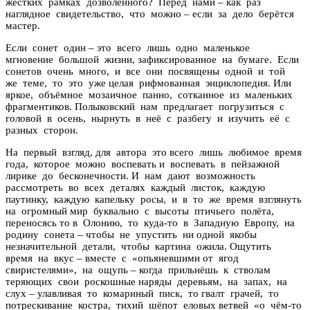
жёстких рамках дозволенного? Перед нами – как раз
наглядное свидетельство, что можно – если за дело берётся
мастер.
Если сонет один – это всего лишь одно маленькое
мгновение большой жизни, зафиксированное на бумаге. Если
сонетов очень много, и все они посвящены одной и той
же теме, то это уже целая рифмованная энциклопедия. Или
яркое, объёмное мозаичное панно, сотканное из маленьких
фрагментиков. Полыковский нам предлагает погрузиться с
головой в осень, нырнуть в неё с разбегу и изучить её с
разных сторон.
На первый взгляд, для автора это всего лишь любимое время
года, которое можно воспевать и воспевать в пейзажной
лирике до бесконечности. И нам дают возможность
рассмотреть во всех деталях каждый листок, каждую
паутинку, каждую капельку росы, и в то же время взглянуть
на огромный мир буквально с высоты птичьего полёта,
переносясь то в Олонию, то куда-то в Западную Европу, на
родину сонета – чтобы не упустить ни одной якобы
незначительной детали, чтобы картина ожила. Ощутить
время на вкус – вместе с «опьяневшими от ягод
свиристелями», на ощупь – когда прильнёшь к стволам
теряющих свои роскошные наряды деревьям, на запах, на
слух – улавливая то комариный писк, то гвалт грачей, то
потрескивание костра, тихий шёпот еловых ветвей «о чём-то