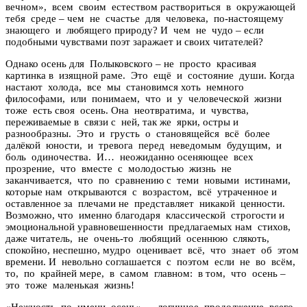
вечном», всем своим естеством раствориться в окружающей
тебя среде – чем не счастье для человека, по-настоящему
знающего и любящего природу? И чем не чудо – если
подобными чувствами поэт заражает и своих читателей?
Однако осень для Полыковского – не просто красивая
картинка в изящной раме. Это ещё и состояние души. Когда
настают холода, все мы становимся хоть немного
философами, или понимаем, что и у человеческой жизни
тоже есть своя осень. Она неотвратима, и чувства,
переживаемые в связи с ней, так же ярки, остры и
разнообразны. Это и грусть о становящейся всё более
далёкой юности, и тревога перед неведомым будущим, и
боль одиночества. И… неожиданно осеняющее всех
прозрение, что вместе с молодостью жизнь не
заканчивается, что по сравнению с теми новыми истинами,
которые нам открываются с возрастом, всё утраченное и
оставленное за плечами не представляет никакой ценности.
Возможно, что именно благодаря классической строгости и
эмоциональной уравновешенности предлагаемых нам стихов,
даже читатель, не очень-то любящий осеннюю слякоть,
спокойно, неспешно, мудро оценивает всё, что знает об этом
времени. И невольно соглашается с поэтом если не во всём,
то, по крайней мере, в самом главном: в том, что осень –
это тоже маленькая жизнь!
«Нежность по имени осень» — логичное продолжение всего