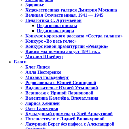
Здоровье
Художественная галерея Дмитрия Москина
Великая Отечественная. 1941 — 1945
Педагогика С. Артемьевой
Педагогика школы
Педагогика двора
Конкурс короткого рассказа «Сестра таланта»
Конкурс «Во весь голос»
Конкурс новой драматургии «Ремарка»
Каким мы помним август 1991-го…
Михаил Швейцер
Блоги
Блог Лицея
Алла Нестеренко
Михаил Гольденберг
Родословная с Юлией Свинцовой
Видоискатель с Юлией Утышевой
Вернисаж с Ириной Ларионовой
Валентина Калачёва. Впечатления
Лариса Хенинен
Олег Гальченко
Культурный променад с Зоей Арнаутовой
Путешествуем с Лидией Винокуровой
Лазурный Берег без пафоса с Александрой