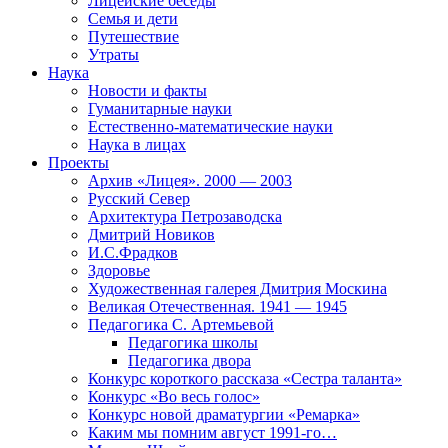
Лицейские беседы
Семья и дети
Путешествие
Утраты
Наука
Новости и факты
Гуманитарные науки
Естественно-математические науки
Наука в лицах
Проекты
Архив «Лицея». 2000 — 2003
Русский Север
Архитектура Петрозаводска
Дмитрий Новиков
И.С.Фрадков
Здоровье
Художественная галерея Дмитрия Москина
Великая Отечественная. 1941 — 1945
Педагогика С. Артемьевой
Педагогика школы
Педагогика двора
Конкурс короткого рассказа «Сестра таланта»
Конкурс «Во весь голос»
Конкурс новой драматургии «Ремарка»
Каким мы помним август 1991-го…