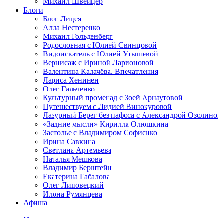
Михаил Швейцер
Блоги
Блог Лицея
Алла Нестеренко
Михаил Гольденберг
Родословная с Юлией Свинцовой
Видоискатель с Юлией Утышевой
Вернисаж с Ириной Ларионовой
Валентина Калачёва. Впечатления
Лариса Хенинен
Олег Гальченко
Культурный променад с Зоей Арнаутовой
Путешествуем с Лидией Винокуровой
Лазурный Берег без пафоса с Александрой Озолино
«Задние мысли» Кирилла Олюшкина
Застолье с Владимиром Софиенко
Ирина Савкина
Светлана Артемьева
Наталья Мешкова
Владимир Берштейн
Екатерина Габалова
Олег Липовецкий
Илона Румянцева
Афиша