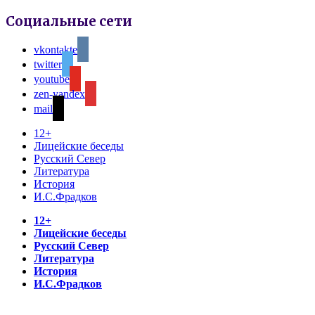
Социальные сети
vkontakte
twitter
youtube
zen-yandex
mail
12+
Лицейские беседы
Русский Север
Литература
История
И.С.Фрадков
12+
Лицейские беседы
Русский Север
Литература
История
И.С.Фрадков