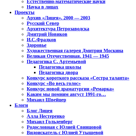
Естественно-математические науки
Наука в лицах
Проекты
Архив «Лицея». 2000 — 2003
Русский Север
Архитектура Петрозаводска
Дмитрий Новиков
И.С.Фрадков
Здоровье
Художественная галерея Дмитрия Москина
Великая Отечественная. 1941 — 1945
Педагогика С. Артемьевой
Педагогика школы
Педагогика двора
Конкурс короткого рассказа «Сестра таланта»
Конкурс «Во весь голос»
Конкурс новой драматургии «Ремарка»
Каким мы помним август 1991-го…
Михаил Швейцер
Блоги
Блог Лицея
Алла Нестеренко
Михаил Гольденберг
Родословная с Юлией Свинцовой
Видоискатель с Юлией Утышевой