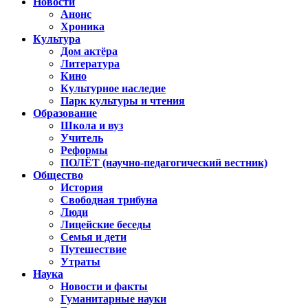
Новости
Анонс
Хроника
Культура
Дом актёра
Литература
Кино
Культурное наследие
Парк культуры и чтения
Образование
Школа и вуз
Учитель
Реформы
ПОЛЁТ (научно-педагогический вестник)
Общество
История
Свободная трибуна
Люди
Лицейские беседы
Семья и дети
Путешествие
Утраты
Наука
Новости и факты
Гуманитарные науки