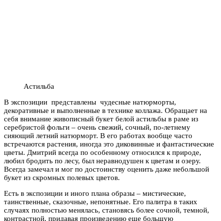
Астильба
В экспозиции представлены чудесные натюрморты,
декоративные и выполненные в технике коллажа. Обращает на
себя внимание живописный букет белой астильбы в раме из
серебристой фольги – очень свежий, сочный, по-летнему
сияющий летний натюрморт. В его работах вообще часто
встречаются растения, иногда это диковинные и фантастические
цветы. Дмитрий всегда по особенному относился к природе,
любил бродить по лесу, был неравнодушен к цветам и озеру.
Всегда замечал и мог по достоинству оценить даже небольшой
букет из скромных полевых цветов.
Есть в экспозиции и иного плана образы – мистические,
таинственные, сказочные, непонятные. Его палитра в таких
случаях полностью менялась, становясь более сочной, темной,
контрастной, придавая произведению еще большую