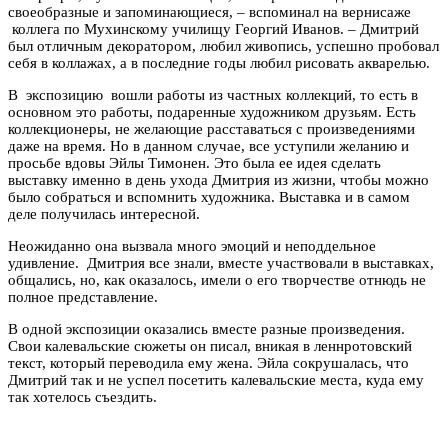
своеобразные и запоминающиеся, – вспоминал на вернисаже
коллега по Мухинскому училищу Георгий Иванов. – Дмитрий
был отличным декоратором, любил живопись, успешно пробовал
себя в коллажах, а в последние годы любил рисовать акварелью.
В экспозицию вошли работы из частных коллекций, то есть в
основном это работы, подаренные художником друзьям. Есть
коллекционеры, не желающие расставаться с произведениями
даже на время. Но в данном случае, все уступили желанию и
просьбе вдовы Эйлы Тимонен. Это была ее идея сделать
выставку именно в день ухода Дмитрия из жизни, чтобы можно
было собраться и вспомнить художника. Выставка и в самом
деле получилась интересной.
Неожиданно она вызвала много эмоций и неподдельное
удивление. Дмитрия все знали, вместе участвовали в выставках,
общались, но, как оказалось, имели о его творчестве отнюдь не
полное представление.
В одной экспозиции оказались вместе разные произведения.
Свои калевальские сюжеты он писал, вникая в леннротовский
текст, который переводила ему жена. Эйла сокрушалась, что
Дмитрий так и не успел посетить калевальские места, куда ему
так хотелось съездить.