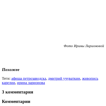
Фото Ирины Ларионовой
Похожее
Теги:
афиша петрозаводска
,
дмитрий учуваткин
,
живопись
карелии
,
ирина ларионова
3 комментария
Комментарии