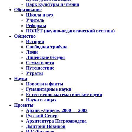
Парк культуры и чтения
Образование
Школа и вуз
Учитель
Реформы
ПОЛЁТ (научно-педагогический вестник)
Общество
История
Свободная трибуна
Люди
Лицейские беседы
Семья и дети
Путешествие
Утраты
Наука
Новости и факты
Гуманитарные науки
Естественно-математические науки
Наука в лицах
Проекты
Архив «Лицея». 2000 — 2003
Русский Север
Архитектура Петрозаводска
Дмитрий Новиков
И.С.Фрадков