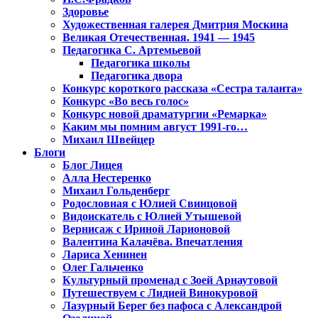
Здоровье
Художественная галерея Дмитрия Москина
Великая Отечественная. 1941 — 1945
Педагогика С. Артемьевой
Педагогика школы
Педагогика двора
Конкурс короткого рассказа «Сестра таланта»
Конкурс «Во весь голос»
Конкурс новой драматургии «Ремарка»
Каким мы помним август 1991-го…
Михаил Швейцер
Блоги
Блог Лицея
Алла Нестеренко
Михаил Гольденберг
Родословная с Юлией Свинцовой
Видоискатель с Юлией Утышевой
Вернисаж с Ириной Ларионовой
Валентина Калачёва. Впечатления
Лариса Хенинен
Олег Гальченко
Культурный променад с Зоей Арнаутовой
Путешествуем с Лидией Винокуровой
Лазурный Берег без пафоса с Александрой