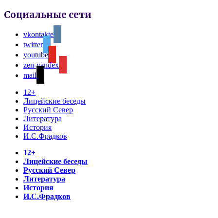
Социальные сети
vkontakte
twitter
youtube
zen-yandex
mail
12+
Лицейские беседы
Русский Север
Литература
История
И.С.Фрадков
12+
Лицейские беседы
Русский Север
Литература
История
И.С.Фрадков