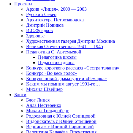
Проекты
Архив «Лицея». 2000 — 2003
Русский Север
Архитектура Петрозаводска
Дмитрий Новиков
И.С.Фрадков
Здоровье
Художественная галерея Дмитрия Москина
Великая Отечественная. 1941 — 1945
Педагогика С. Артемьевой
Педагогика школы
Педагогика двора
Конкурс короткого рассказа «Сестра таланта»
Конкурс «Во весь голос»
Конкурс новой драматургии «Ремарка»
Каким мы помним август 1991-го…
Михаил Швейцер
Блоги
Блог Лицея
Алла Нестеренко
Михаил Гольденберг
Родословная с Юлией Свинцовой
Видоискатель с Юлией Утышевой
Вернисаж с Ириной Ларионовой
Валентина Калачёва. Впечатления