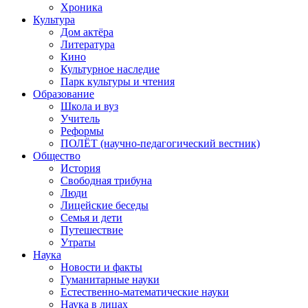
Хроника
Культура
Дом актёра
Литература
Кино
Культурное наследие
Парк культуры и чтения
Образование
Школа и вуз
Учитель
Реформы
ПОЛЁТ (научно-педагогический вестник)
Общество
История
Свободная трибуна
Люди
Лицейские беседы
Семья и дети
Путешествие
Утраты
Наука
Новости и факты
Гуманитарные науки
Естественно-математические науки
Наука в лицах