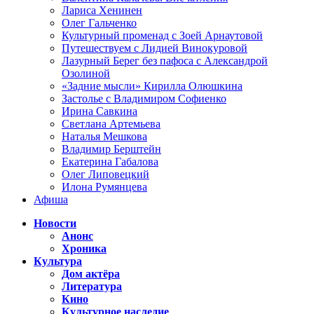
Лариса Хенинен
Олег Гальченко
Культурный променад с Зоей Арнаутовой
Путешествуем с Лидией Винокуровой
Лазурный Берег без пафоса с Александрой
Озолиной
«Задние мысли» Кирилла Олюшкина
Застолье с Владимиром Софиенко
Ирина Савкина
Светлана Артемьева
Наталья Мешкова
Владимир Берштейн
Екатерина Габалова
Олег Липовецкий
Илона Румянцева
Афиша
Новости
Анонс
Хроника
Культура
Дом актёра
Литература
Кино
Культурное наследие