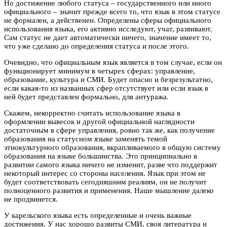
Но достижение любого статуса – государственного или иного
официального – значит прежде всего то, что язык в этом статусе
не формален, а действенен. Определены сферы официального
использования языка, его активно исследуют, учат, развивают.
Сам статус не дает автоматически ничего, значение имеет то,
что уже сделано до определения статуса и после этого.
Очевидно, что официальным язык является в том случае, если он
функционирует минимум в четырех сферах: управление,
образование, культура и СМИ. Будет опасно и безрезультатно,
если какая-то из названных сфер отсутствует или если язык в
ней будет представлен формально, для антуража.
Скажем, некорректно считать использование языка в
оформлении вывесок и другой официальной наглядности
достаточным в сфере управления, ровно так же, как получение
образования на статусном языке заменять темой
этнокультурного образования, вкрапливаемого в общую систему
образования на языке большинства. Это принципиально в
развитии самого языка ничего не изменит, разве что поддержит
некоторый интерес со стороны населения. Язык при этом не
будет соответствовать сегодняшним реалиям, он не получит
полноценного развития и применения. Наше мышление далеко
не продвинется.
У карельского языка есть определенные и очень важные
достижения. У нас хорошо развиты СМИ, своя литература и