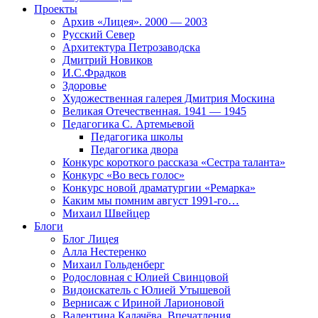
Проекты
Архив «Лицея». 2000 — 2003
Русский Север
Архитектура Петрозаводска
Дмитрий Новиков
И.С.Фрадков
Здоровье
Художественная галерея Дмитрия Москина
Великая Отечественная. 1941 — 1945
Педагогика С. Артемьевой
Педагогика школы
Педагогика двора
Конкурс короткого рассказа «Сестра таланта»
Конкурс «Во весь голос»
Конкурс новой драматургии «Ремарка»
Каким мы помним август 1991-го…
Михаил Швейцер
Блоги
Блог Лицея
Алла Нестеренко
Михаил Гольденберг
Родословная с Юлией Свинцовой
Видоискатель с Юлией Утышевой
Вернисаж с Ириной Ларионовой
Валентина Калачёва. Впечатления