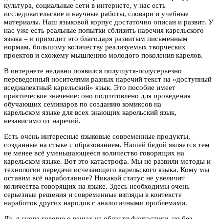
культура, социальные сети в интернете, у нас есть
исследовательские и научные работы, словари и учебные
материалы. Наш языковой корпус достаточно описан и развит. У
нас уже есть реальные попытки сблизить наречия карельского
языка – и приходит это благодаря развитым письменным
нормам, большому количеству реализуемых творческих
проектов и схожему мышлению молодого поколения карелов.
В интернете недавно появился полушутя-полусерьезно
переведенный носителями разных наречий текст на «доступный
вседиалектный карельский» язык. Это пособие имеет
практическое значение: оно подготовлено для проведения
обучающих семинаров по созданию комиксов на
карельском языке для всех знающих карельский язык,
независимо от наречий.
Есть очень интересные языковые современные продукты,
созданные на стыке с образованием. Нашей бедой является тем
не менее всё уменьшающееся количество говорящих на
карельском языке. Вот это катастрофа. Мы не развили методы и
технологии передачи исчезающего карельского языка. Кому мы
оставим всё наработанное? Никакой статус не увеличит
количества говорящих на языке. Здесь необходимы очень
серьезные решения и современные взгляды в контексте
наработок других народов с аналогичными проблемами.
Да, я снова говорю о вещах из области фантастики, но без