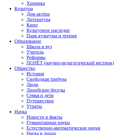
Хроника
Культура
Дом актёра
Литература
Кино
Культурное наследие
Парк культуры и чтения
Образование
Школа и вуз
Учитель
Реформы
ПОЛЁТ (научно-педагогический вестник)
Общество
История
Свободная трибуна
Люди
Лицейские беседы
Семья и дети
Путешествие
Утраты
Наука
Новости и факты
Гуманитарные науки
Естественно-математические науки
Наука в лицах