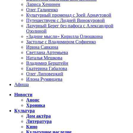
Лариса Хенинен
Олег Гальченко
Культурный променад с Зоей Арнаутовой
Путешествуем с Лидией Винокуровой
Лазурный Берег без пафоса с Александрой
Озолиной
«Задние мысли» Кирилла Олюшкина
Застолье с Владимиром Софиенко
Ирина Савкина
Светлана Артемьева
Наталья Мешкова
Владимир Берштейн
Екатерина Габалова
Олег Липовецкий
Илона Румянцева
Афиша
Новости
Анонс
Хроника
Культура
Дом актёра
Литература
Кино
Культурное наследие