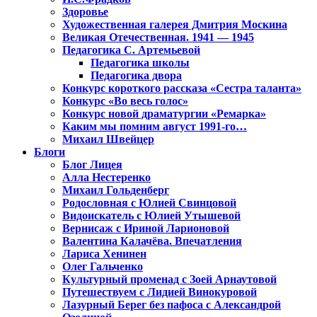
Здоровье
Художественная галерея Дмитрия Москина
Великая Отечественная. 1941 — 1945
Педагогика С. Артемьевой
Педагогика школы
Педагогика двора
Конкурс короткого рассказа «Сестра таланта»
Конкурс «Во весь голос»
Конкурс новой драматургии «Ремарка»
Каким мы помним август 1991-го…
Михаил Швейцер
Блоги
Блог Лицея
Алла Нестеренко
Михаил Гольденберг
Родословная с Юлией Свинцовой
Видоискатель с Юлией Утышевой
Вернисаж с Ириной Ларионовой
Валентина Калачёва. Впечатления
Лариса Хенинен
Олег Гальченко
Культурный променад с Зоей Арнаутовой
Путешествуем с Лидией Винокуровой
Лазурный Берег без пафоса с Александрой