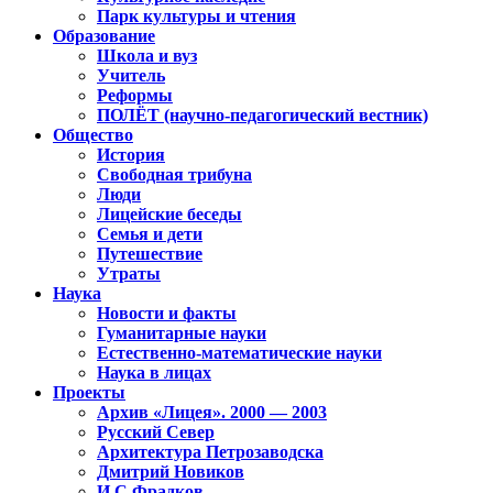
Парк культуры и чтения
Образование
Школа и вуз
Учитель
Реформы
ПОЛЁТ (научно-педагогический вестник)
Общество
История
Свободная трибуна
Люди
Лицейские беседы
Семья и дети
Путешествие
Утраты
Наука
Новости и факты
Гуманитарные науки
Естественно-математические науки
Наука в лицах
Проекты
Архив «Лицея». 2000 — 2003
Русский Север
Архитектура Петрозаводска
Дмитрий Новиков
И.С.Фрадков