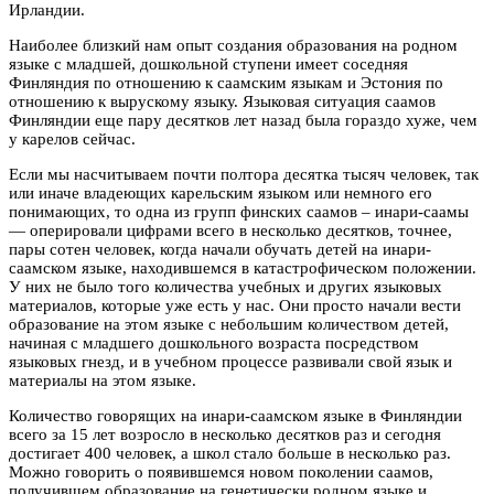
Ирландии.
Наиболее близкий нам опыт создания образования на родном
языке с младшей, дошкольной ступени имеет соседняя
Финляндия по отношению к саамским языкам и Эстония по
отношению к вырускому языку. Языковая ситуация саамов
Финляндии еще пару десятков лет назад была гораздо хуже, чем
у карелов сейчас.
Если мы насчитываем почти полтора десятка тысяч человек, так
или иначе владеющих карельским языком или немного его
понимающих, то одна из групп финских саамов – инари-саамы
— оперировали цифрами всего в несколько десятков, точнее,
пары сотен человек, когда начали обучать детей на инари-
саамском языке, находившемся в катастрофическом положении.
У них не было того количества учебных и других языковых
материалов, которые уже есть у нас. Они просто начали вести
образование на этом языке с небольшим количеством детей,
начиная с младшего дошкольного возраста посредством
языковых гнезд, и в учебном процессе развивали свой язык и
материалы на этом языке.
Количество говорящих на инари-саамском языке в Финляндии
всего за 15 лет возросло в несколько десятков раз и сегодня
достигает 400 человек, а школ стало больше в несколько раз.
Можно говорить о появившемся новом поколении саамов,
получившем образование на генетически родном языке и