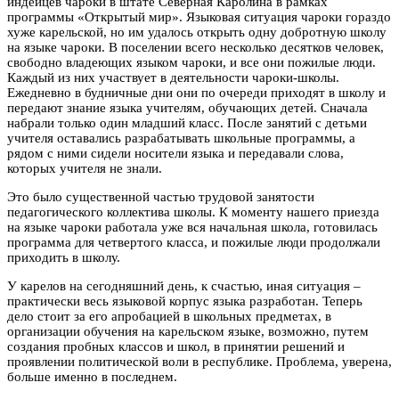
индейцев чароки в штате Северная Каролина в рамках
программы «Открытый мир». Языковая ситуация чароки гораздо
хуже карельской, но им удалось открыть одну добротную школу
на языке чароки. В поселении всего несколько десятков человек,
свободно владеющих языком чароки, и все они пожилые люди.
Каждый из них участвует в деятельности чароки-школы.
Ежедневно в будничные дни они по очереди приходят в школу и
передают знание языка учителям, обучающих детей. Сначала
набрали только один младший класс. После занятий с детьми
учителя оставались разрабатывать школьные программы, а
рядом с ними сидели носители языка и передавали слова,
которых учителя не знали.
Это было существенной частью трудовой занятости
педагогического коллектива школы. К моменту нашего приезда
на языке чароки работала уже вся начальная школа, готовилась
программа для четвертого класса, и пожилые люди продолжали
приходить в школу.
У карелов на сегодняшний день, к счастью, иная ситуация –
практически весь языковой корпус языка разработан. Теперь
дело стоит за его апробацией в школьных предметах, в
организации обучения на карельском языке, возможно, путем
создания пробных классов и школ, в принятии решений и
проявлении политической воли в республике. Проблема, уверена,
больше именно в последнем.