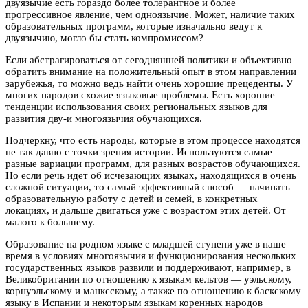
двуязычие есть гораздо более толерантное и более
прогрессивное явление, чем одноязычие. Может, наличие таких
образовательных программ, которые изначально ведут к
двуязычию, могло бы стать компромиссом?
Если абстрагироваться от сегодняшней политики и объективно
обратить внимание на положительный опыт в этом направлении
зарубежья, то можно ведь найти очень хорошие прецеденты. У
многих народов схожие языковые проблемы. Есть хорошие
тенденции использования своих региональных языков для
развития дву-и многоязычия обучающихся.
Подчеркну, что есть народы, которые в этом процессе находятся
не так давно с точки зрения истории. Используются самые
разные вариации программ, для разных возрастов обучающихся.
Но если речь идет об исчезающих языках, находящихся в очень
сложной ситуации, то самый эффективный способ — начинать
образовательную работу с детей и семей, в конкретных
локациях, и дальше двигаться уже с возрастом этих детей. От
малого к большему.
Образование на родном языке с младшей ступени уже в наше
время в условиях многоязычия и функционирования нескольких
государственных языков развили и поддерживают, например, в
Великобритании по отношению к языкам кельтов — уэльскому,
корнуэльскому и манксскому, а также по отношению к баскскому
языку в Испании и некоторым языкам коренных народов