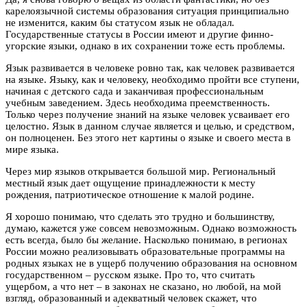
карелоязычной системы образования ситуация принципиально
не изменится, каким бы статусом язык не обладал.
Государственные статусы в России имеют и другие финно-
угорские языки, однако в их сохранении тоже есть проблемы.
Язык развивается в человеке ровно так, как человек развивается
на языке. Языку, как и человеку, необходимо пройти все ступени,
начиная с детского сада и заканчивая профессиональным
учебным заведением. Здесь необходима преемственность.
Только через получение знаний на языке человек усваивает его
целостно. Язык в данном случае является и целью, и средством,
он полноценен. Без этого нет картины о языке и своего места в
мире языка.
Через мир языков открывается большой мир. Региональный
местный язык дает ощущение принадлежности к месту
рождения, патриотическое отношение к малой родине.
Я хорошо понимаю, что сделать это трудно и большинству,
думаю, кажется уже совсем невозможным. Однако возможность
есть всегда, было бы желание. Насколько понимаю, в регионах
России можно реализовывать образовательные программы на
родных языках не в ущерб получению образования на основном
государственном – русском языке. Про то, что считать
ущербом, а что нет – в законах не сказано, но любой, на мой
взгляд, образованный и адекватный человек скажет, что