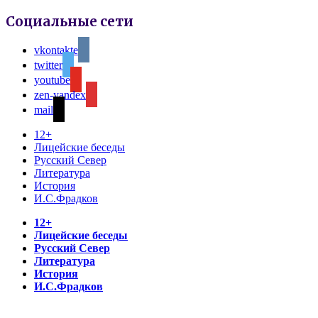
Социальные сети
vkontakte
twitter
youtube
zen-yandex
mail
12+
Лицейские беседы
Русский Север
Литература
История
И.С.Фрадков
12+
Лицейские беседы
Русский Север
Литература
История
И.С.Фрадков