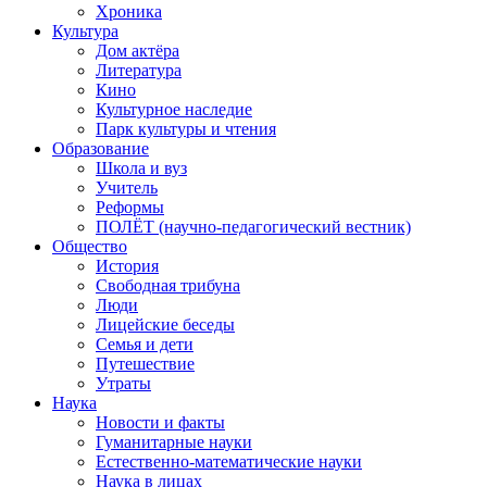
Хроника
Культура
Дом актёра
Литература
Кино
Культурное наследие
Парк культуры и чтения
Образование
Школа и вуз
Учитель
Реформы
ПОЛЁТ (научно-педагогический вестник)
Общество
История
Свободная трибуна
Люди
Лицейские беседы
Семья и дети
Путешествие
Утраты
Наука
Новости и факты
Гуманитарные науки
Естественно-математические науки
Наука в лицах