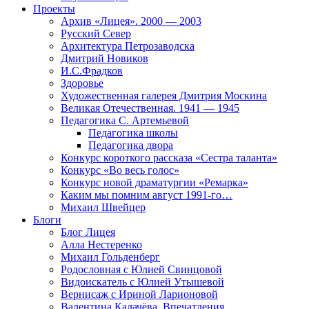
Проекты
Архив «Лицея». 2000 — 2003
Русский Север
Архитектура Петрозаводска
Дмитрий Новиков
И.С.Фрадков
Здоровье
Художественная галерея Дмитрия Москина
Великая Отечественная. 1941 — 1945
Педагогика С. Артемьевой
Педагогика школы
Педагогика двора
Конкурс короткого рассказа «Сестра таланта»
Конкурс «Во весь голос»
Конкурс новой драматургии «Ремарка»
Каким мы помним август 1991-го…
Михаил Швейцер
Блоги
Блог Лицея
Алла Нестеренко
Михаил Гольденберг
Родословная с Юлией Свинцовой
Видоискатель с Юлией Утышевой
Вернисаж с Ириной Ларионовой
Валентина Калачёва. Впечатления