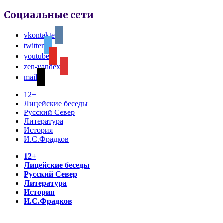
Социальные сети
vkontakte
twitter
youtube
zen-yandex
mail
12+
Лицейские беседы
Русский Север
Литература
История
И.С.Фрадков
12+
Лицейские беседы
Русский Север
Литература
История
И.С.Фрадков