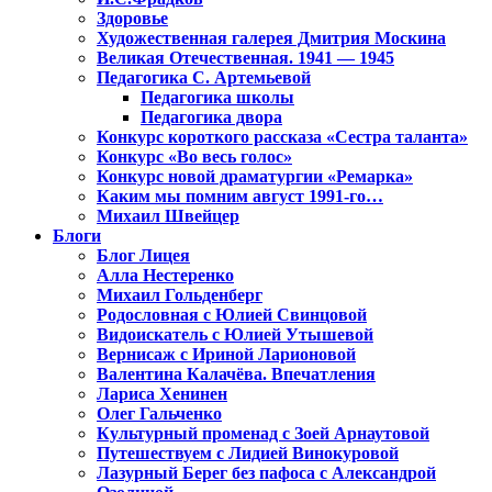
Здоровье
Художественная галерея Дмитрия Москина
Великая Отечественная. 1941 — 1945
Педагогика С. Артемьевой
Педагогика школы
Педагогика двора
Конкурс короткого рассказа «Сестра таланта»
Конкурс «Во весь голос»
Конкурс новой драматургии «Ремарка»
Каким мы помним август 1991-го…
Михаил Швейцер
Блоги
Блог Лицея
Алла Нестеренко
Михаил Гольденберг
Родословная с Юлией Свинцовой
Видоискатель с Юлией Утышевой
Вернисаж с Ириной Ларионовой
Валентина Калачёва. Впечатления
Лариса Хенинен
Олег Гальченко
Культурный променад с Зоей Арнаутовой
Путешествуем с Лидией Винокуровой
Лазурный Берег без пафоса с Александрой