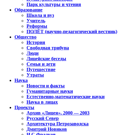
Парк культуры и чтения
Образование
Школа и вуз
Учитель
Реформы
ПОЛЁТ (научно-педагогический вестник)
Общество
История
Свободная трибуна
Люди
Лицейские беседы
Семья и дети
Путешествие
Утраты
Наука
Новости и факты
Гуманитарные науки
Естественно-математические науки
Наука в лицах
Проекты
Архив «Лицея». 2000 — 2003
Русский Север
Архитектура Петрозаводска
Дмитрий Новиков
И.С.Фрадков