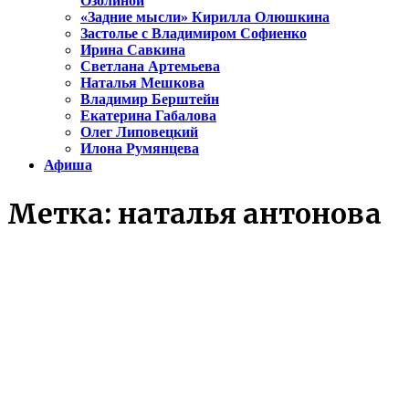
Озолиной
«Задние мысли» Кирилла Олюшкина
Застолье с Владимиром Софиенко
Ирина Савкина
Светлана Артемьева
Наталья Мешкова
Владимир Берштейн
Екатерина Габалова
Олег Липовецкий
Илона Румянцева
Афиша
Метка:
наталья антонова