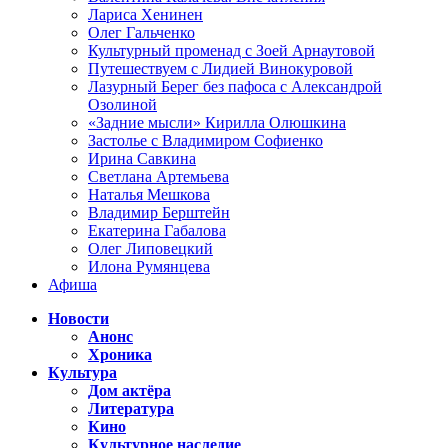
Лариса Хенинен
Олег Гальченко
Культурный променад с Зоей Арнаутовой
Путешествуем с Лидией Винокуровой
Лазурный Берег без пафоса с Александрой
Озолиной
«Задние мысли» Кирилла Олюшкина
Застолье с Владимиром Софиенко
Ирина Савкина
Светлана Артемьева
Наталья Мешкова
Владимир Берштейн
Екатерина Габалова
Олег Липовецкий
Илона Румянцева
Афиша
Новости
Анонс
Хроника
Культура
Дом актёра
Литература
Кино
Культурное наследие